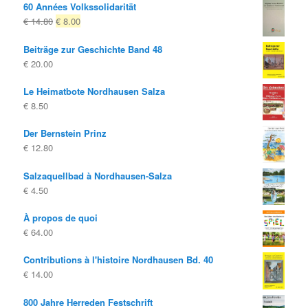
60 Années Volkssolidarität
Le
Le
€
14.80
€
8.00
prix
prix
Beiträge zur Geschichte Band 48
d'origine
actuel
€
20.00
était:
est:
€ 14.80
€ 8.00.
Le Heimatbote Nordhausen Salza
€
8.50
Der Bernstein Prinz
€
12.80
Salzaquellbad à Nordhausen-Salza
€
4.50
À propos de quoi
€
64.00
Contributions à l'histoire Nordhausen Bd. 40
€
14.00
800 Jahre Herreden Festschrift