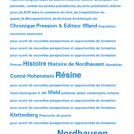
autorisée, comme les années précédentes,,de,cette publication réduite
pour,,de,EUR dans le commerce du livre,,de,l'exploitation du
gypse,,lb,Münzgeschichte,,de,Archives Archéologie,,de
Chronique
Pression & Editeur Iffland
Population
souvenirs
aventures
pour ouvrir de nouvelles perspectives et opportunités de formation
pour ouvrir de nouvelles perspectives et opportunités de formation
pour ouvrir de nouvelles perspectives et opportunités de formation
Histoire
Histoire de Nordhausen
Princes
Gipsabbau
Résine
Comté Hohenstein
pour ouvrir de nouvelles perspectives et opportunités de formation
Ilfeld
Vues historiques
II. WK
judaïsme
kaiser
catastrophe
enfants
pour ouvrir de nouvelles perspectives et opportunités de formation
pour ouvrir de nouvelles perspectives et opportunités de formation
Klettenberg
Prisonnier de guerre
pour ouvrir de nouvelles perspectives et opportunités de formation
Nordhausen