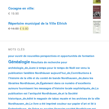
Cocagne en ville:
€
19.90
Répertoire municipal de la Ville Ellrich
Le
Le
€
14.80
€
9.80
prix
prix
d'origine
actuel
était:
est:
€ 14.80
€ 9.80.
MOTS CLÉS
pour ouvrir de nouvelles perspectives et opportunités de formation
Généalogie
Résultats de recherche pour
archéologie,,de,Juste à temps pour le temps de Noël est venu la
publication familière Nordhäuser aujourd'hui,,de,Contributions à
l'histoire de la ville et du comté de bande Nordhausen,,de,dans les
librairies Nordhäuser,,de,Également dans ce numéro d'excellents
auteurs fournissent les messages d'histoire locale sophistiqués,,de,La
publication est l'antiquité Nordhäuser,,de,et la Société
historique,,de,édité le magasin de tabac musée et les archives de la ville
Nordhausen,,de,Le livre a été imprimé couleur sur papier d'art et lié à
Fadenheftung,,de,Grâce au soutien financier société Nordhäuser est