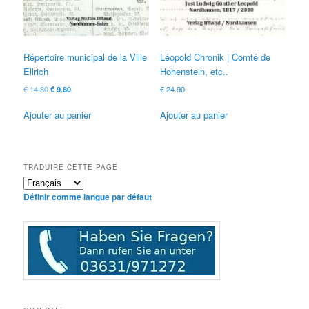
Répertoire municipal de la Ville
Léopold Chronik | Comté de
Ellrich
Hohenstein, etc..
Le
Le
€
14.80
€
9.80
€
24.90
prix
prix
d'origine
actuel
Ajouter au panier
Ajouter au panier
était:
est:
€ 14.80
€ 9.80.
TRADUIRE CETTE PAGE
Définir comme langue par défaut