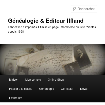
Passer
Passer
au
au
Reche
contenu
contenu
principal
secondaire
Généalogie & Editeur Iffland
Fabrication d'imprimés, Et mise en page | Commerce du livre / Ventes
depuis 1998
Menu
Maison
Mon compte
Online-Shop
principal
Passer à la caisse
Généalogie
Contacter
News
Empreinte