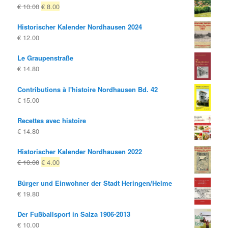
Le
Le
€
10.00
€
8.00
prix
prix
Historischer Kalender Nordhausen 2024
d'origine
actuel
€
12.00
était:
est:
€ 10.00
€ 8.00.
Le Graupenstraße
€
14.80
Contributions à l'histoire Nordhausen Bd. 42
€
15.00
Recettes avec histoire
€
14.80
Historischer Kalender Nordhausen 2022
Le
Le
€
10.00
€
4.00
prix
prix
Bürger und Einwohner der Stadt Heringen/Helme
d'origine
actuel
€
19.80
était:
est:
€ 10.00
€ 4.00.
Der Fußballsport in Salza 1906-2013
€
10.00