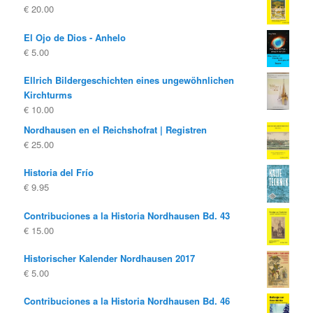
€
20.00
era:
es:
€ 19.80
€ 10.00.
El Ojo de Dios - Anhelo
€
5.00
Ellrich Bildergeschichten eines ungewöhnlichen
Kirchturms
€
10.00
Nordhausen en el Reichshofrat | Registren
€
25.00
Historia del Frío
€
9.95
Contribuciones a la Historia Nordhausen Bd. 43
€
15.00
Historischer Kalender Nordhausen 2017
€
5.00
Contribuciones a la Historia Nordhausen Bd. 46