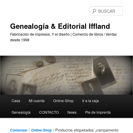
Saltar
Saltar
al
al
BUS
contenido
contenido
principal
secundario
Genealogía & Editorial Iffland
Fabricación de impresos, Y el diseño | Comercio de libros / Ventas
desde 1998
Menú
Casa
Mi cuenta
Online-Shop
Ir a la caja
Principal
Genealogía
CONTACTO
News
Pie de imprenta
/
/ Productos etiquetados „campamento
Comenzar
Online-Shop