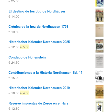
€
25.00
El destino de los Judios Nordhäuser
€
14.90
Crónica de la hoz de Nordhausen 1753
€
19.80
Historischer Kalender Nordhausen 2025
El
El
€
12.00
€
5.00
precio
precio
Condado de Hohenstein
original
actual
€
24.50
era:
es:
€ 12.00
€ 5.00.
Contribuciones a la Historia Nordhausen Bd. 44
€
15.00
Historischer Kalender Nordhausen 2019
El
El
€
10.00
€
4.00
precio
precio
Reserve imprentas de Zorge en el Harz
original
actual
€
12.80
era:
es: