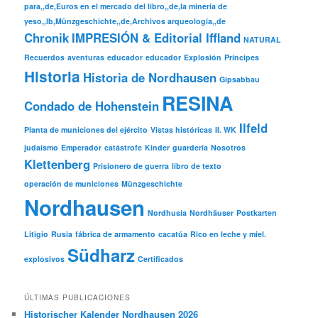
para,,de,Euros en el mercado del libro,,de,la minería de
yeso,,lb,Münzgeschichte,,de,Archivos arqueología,,de
Chronik
IMPRESIÓN & Editorial Iffland
NATURAL
Recuerdos
aventuras
educador
educador
Explosión
Príncipes
Historia
Historia de Nordhausen
Gipsabbau
RESINA
Condado de Hohenstein
Ilfeld
Planta de municiones del ejército
Vistas históricas
II. WK
judaísmo
Emperador
catástrofe
Kinder
guardería
Nosotros
Klettenberg
Prisionero de guerra
libro de texto
operación de municiones
Münzgeschichte
Nordhausen
Nordhusia
Nordhäuser
Postkarten
Litigio
Rusia
fábrica de armamento
cacatúa
Rico en leche y miel.
Südharz
explosivos
Certificados
ÚLTIMAS PUBLICACIONES
Historischer Kalender Nordhausen 2026