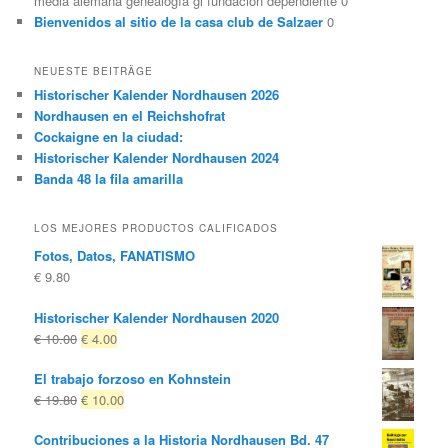
media alemana genealogía gl fundación dependiente 0
Bienvenidos al sitio de la casa club de Salzaer
0
NEUESTE BEITRÄGE
Historischer Kalender Nordhausen 2026
Nordhausen en el Reichshofrat
Cockaigne en la ciudad:
Historischer Kalender Nordhausen 2024
Banda 48 la fila amarilla
LOS MEJORES PRODUCTOS CALIFICADOS
Fotos, Datos, FANATISMO
€
9.80
Historischer Kalender Nordhausen 2020
El
El
€
10.00
€
4.00
precio
precio
El trabajo forzoso en Kohnstein
original
actual
El
El
€
19.80
€
10.00
era:
es:
precio
precio
€ 10.00
€ 4.00.
Contribuciones a la Historia Nordhausen Bd. 47
original
actual