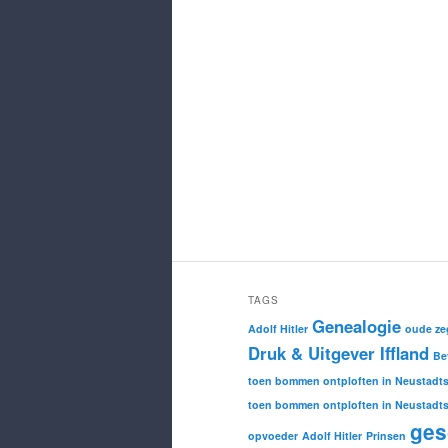
TAGS
Genealogie
Adolf Hitler
oude ze
Druk & Uitgever Iffland
Be
toen bommen ontploften in Neustadts
toen bommen ontploften in Neustadts
ges
opvoeder
Adolf Hitler
Prinsen