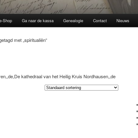
ne-Shop
Ga naar de kassa
Genealogie
Contact
Nieuws
etagd met „spiritualiën“
en,,de,De kathedraal van het Heilig Kruis Nordhausen,,de