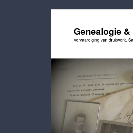
Ga
Ga
naar
naar
de
secundaire
Genealogie & 
primaire
inhoud
Vervaardiging van drukwerk, Sa
inhoud