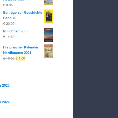
€
9.95
Beiträge zur Geschichte
Band 49
€
20.00
In licht en vuur
€
14.80
Historischer Kalender
Nordhausen 2021
Oorspronkelijke
Huidige
€
10.00
€
4.00
prijs
prijs
was:
is:
€ 10.00
€ 4.00.
n 2026
n 2024