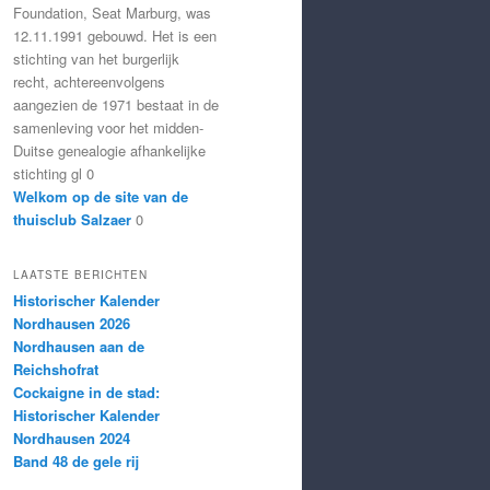
Foundation, Seat Marburg, was
12.11.1991 gebouwd. Het is een
stichting van het burgerlijk
recht, achtereenvolgens
aangezien de 1971 bestaat in de
samenleving voor het midden-
Duitse genealogie afhankelijke
stichting gl 0
Welkom op de site van de
thuisclub Salzaer
0
LAATSTE BERICHTEN
Historischer Kalender
Nordhausen 2026
Nordhausen aan de
Reichshofrat
Cockaigne in de stad:
Historischer Kalender
Nordhausen 2024
Band 48 de gele rij