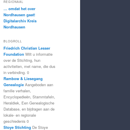
REGIONAAL
… omdat het over
Nordhausen gaat!
Digitalarchiv Kreis
Nordhausen
BLOGROLL
Friedrich Christian Lesser
Foundation
Wilt u informatie
over de Stichting, hun
activiteiten, met name, die dus
in verbinding. 0
Rambow & Liesegang
Genealogie
Aangeboden aan
familie verhalen,
Encyclopedieën, Stammtafeln,
Heraldiek, Een Genealogische
Database, en bijdragen aan de
lokale- en regionale
geschiedenis 0
Stoye Stichting
De Stoye