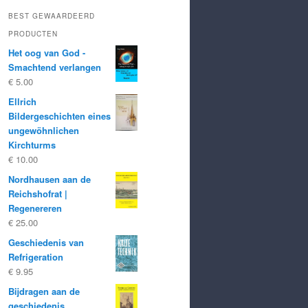
BEST GEWAARDEERD
PRODUCTEN
Het oog van God -
Smachtend verlangen
€
5.00
Ellrich
Bildergeschichten eines
ungewöhnlichen
Kirchturms
€
10.00
Nordhausen aan de
Reichshofrat |
Regenereren
€
25.00
Geschiedenis van
Refrigeration
€
9.95
Bijdragen aan de
geschiedenis