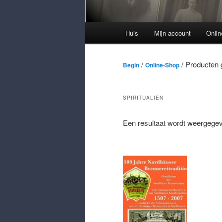
Hoofdmenu
Huis
Mijn account
Onli
/
/ Producten g
Begin
Online-Shop
SPIRITUALIËN
Een resultaat wordt weergegev