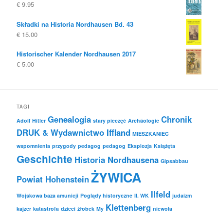
€
9.95
Składki na Historia Nordhausen Bd. 43
€
15.00
Historischer Kalender Nordhausen 2017
€
5.00
TAGI
Genealogia
Chronik
Adolf Hitler
stary pieczęć
Archäologie
DRUK & Wydawnictwo Iffland
MIESZKANIEC
wspomnienia
przygody
pedagog
pedagog
Eksplozja
Książęta
Geschichte
Historia Nordhausena
Gipsabbau
ŻYWICA
Powiat Hohenstein
Ilfeld
Wojskowa baza amunicji
Poglądy historyczne
II. WK
judaizm
Klettenberg
kajzer
katastrofa
dzieci
żłobek
My
niewola