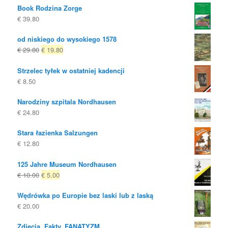
Book Rodzina Zorge
€
39.80
od niskiego do wysokiego 1578
Oryginalna
Obecna
€
29.80
€
19.80
cena
cena
Strzelec tyłek w ostatniej kadencji
była:
to:
€
8.50
€ 29.80
€ 19.80.
Narodziny szpitala Nordhausen
€
24.80
Stara łazienka Salzungen
€
12.80
125 Jahre Museum Nordhausen
Oryginalna
Obecna
€
10.00
€
5.00
cena
cena
Wędrówka po Europie bez laski lub z laską
była:
to:
€
20.00
€ 10.00
€ 5.00.
Zdjęcia, Fakty, FANATYZM