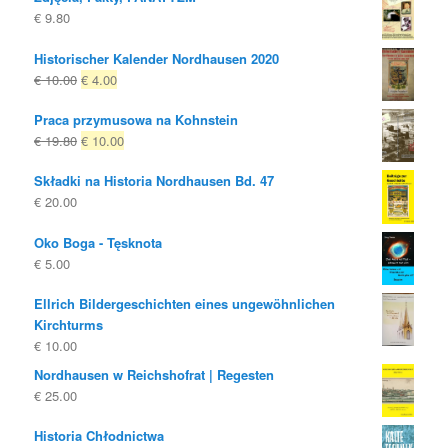
€
9.80
Historischer Kalender Nordhausen 2020
Oryginalna
Obecna
€
10.00
€
4.00
cena
cena
Praca przymusowa na Kohnstein
była:
to:
Oryginalna
Obecna
€
19.80
€
10.00
€ 10.00
€ 4.00.
cena
cena
Składki na Historia Nordhausen Bd. 47
była:
to:
€
20.00
€ 19.80
€ 10.00.
Oko Boga - Tęsknota
€
5.00
Ellrich Bildergeschichten eines ungewöhnlichen
Kirchturms
€
10.00
Nordhausen w Reichshofrat | Regesten
€
25.00
Historia Chłodnictwa