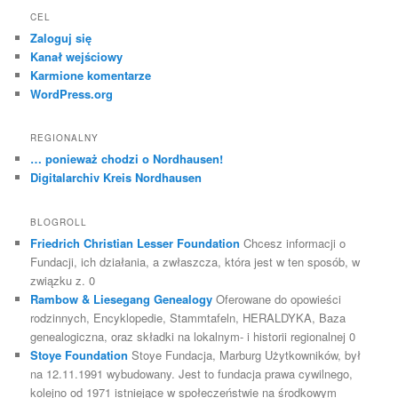
CEL
Zaloguj się
Kanał wejściowy
Karmione komentarze
WordPress.org
REGIONALNY
… ponieważ chodzi o Nordhausen!
Digitalarchiv Kreis Nordhausen
BLOGROLL
Friedrich Christian Lesser Foundation
Chcesz informacji o
Fundacji, ich działania, a zwłaszcza, która jest w ten sposób, w
związku z. 0
Rambow & Liesegang Genealogy
Oferowane do opowieści
rodzinnych, Encyklopedie, Stammtafeln, HERALDYKA, Baza
genealogiczna, oraz składki na lokalnym- i historii regionalnej 0
Stoye Foundation
Stoye Fundacja, Marburg Użytkowników, był
na 12.11.1991 wybudowany. Jest to fundacja prawa cywilnego,
kolejno od 1971 istniejące w społeczeństwie na środkowym