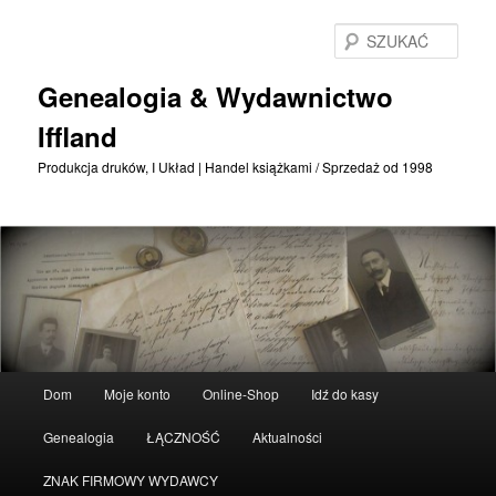
Przejdź
Przejdź
do
do
SZU
treści
treści
podstawowej
drugorzędnych
Genealogia & Wydawnictwo
Iffland
Produkcja druków, I Układ | Handel książkami / Sprzedaż od 1998
Menu
Dom
Moje konto
Online-Shop
Idź do kasy
główne
Genealogia
ŁĄCZNOŚĆ
Aktualności
ZNAK FIRMOWY WYDAWCY