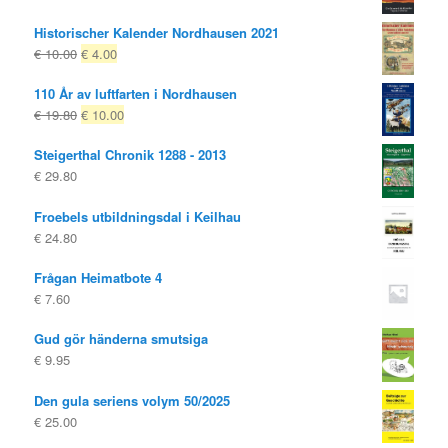
Historischer Kalender Nordhausen 2021
Ursprungligt
Nuvarande
€
10.00
€
4.00
pris
pris
110 År av luftfarten i Nordhausen
var:
är:
Ursprungligt
Nuvarande
€
19.80
€
10.00
€ 10.00
€ 4.00.
pris
pris
Steigerthal Chronik 1288 - 2013
var:
är:
€
29.80
€ 19.80
€ 10.00.
Froebels utbildningsdal i Keilhau
€
24.80
Frågan Heimatbote 4
€
7.60
Gud gör händerna smutsiga
€
9.95
Den gula seriens volym 50/2025
€
25.00