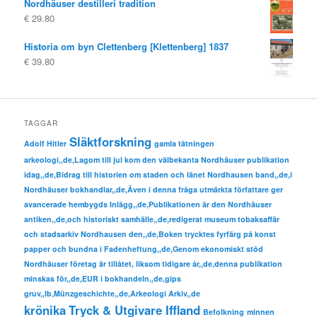
Nordhäuser destilleri tradition
€
29.80
Historia om byn Clettenberg [Klettenberg] 1837
€
39.80
TAGGAR
Släktforskning
Adolf Hitler
gamla tätningen
arkeologi,,de,Lagom till jul kom den välbekanta Nordhäuser publikation
idag,,de,Bidrag till historien om staden och länet Nordhausen band,,de,i
Nordhäuser bokhandlar,,de,Även i denna fråga utmärkta författare ger
avancerade hembygds Inlägg,,de,Publikationen är den Nordhäuser
antiken,,de,och historiskt samhälle,,de,redigerat museum tobaksaffär
och stadsarkiv Nordhausen den,,de,Boken trycktes fyrfärg på konst
papper och bundna i Fadenheftung,,de,Genom ekonomiskt stöd
Nordhäuser företag är tillåtet, liksom tidigare år,,de,denna publikation
minskas för,,de,EUR i bokhandeln,,de,gips
gruv,,lb,Münzgeschichte,,de,Arkeologi Arkiv,,de
krönika
Tryck & Utgivare Iffland
Befolkning
minnen