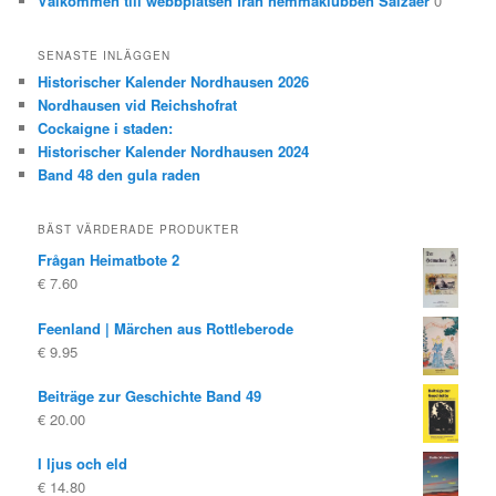
Välkommen till webbplatsen från hemmaklubben Salzaer
0
SENASTE INLÄGGEN
Historischer Kalender Nordhausen 2026
Nordhausen vid Reichshofrat
Cockaigne i staden:
Historischer Kalender Nordhausen 2024
Band 48 den gula raden
BÄST VÄRDERADE PRODUKTER
Frågan Heimatbote 2
€
7.60
Feenland | Märchen aus Rottleberode
€
9.95
Beiträge zur Geschichte Band 49
€
20.00
I ljus och eld
€
14.80