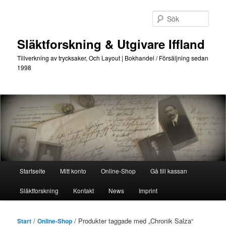
Hoppa
Hoppa
till
till
Sök
primärt
sekundärt
innehåll
innehåll
Släktforskning & Utgivare Iffland
Tillverkning av trycksaker, Och Layout | Bokhandel / Försäljning sedan
1998
Huvudmeny
Startseite
Mitt konto
Online-Shop
Gå till kassan
Släktforskning
Kontakt
News
Imprint
/
/ Produkter taggade med „Chronik Salza“
Start
Online-Shop