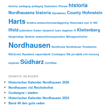
historia
äventyr
pedagog
pedagog
Explosion
Prinsar
Nordhausens historia
County Hohnstein
Gipsabbau
Harts
Arméns ammunitionsanläggning
Historiska vyer
II. WK
Ilfeld
Klettenberg
judendom
Kaiser
katastrof
barn
daghem
Vi
fångenskap
lärobok
ammunitionsoperation
Münzgeschichte
Nordhausen
Nordhusia
Nordhäuser
Postkarten
Rättstvist
Ryssland
vapenfabrik
Cockaigne
Rik på mjölk och honung
Südharz
explosiv
Certifikat
SENASTE INLÄGGEN
Historischer Kalender Nordhausen 2026
Nordhausen vid Reichshofrat
Cockaigne i staden:
Historischer Kalender Nordhausen 2024
Band 48 den gula raden