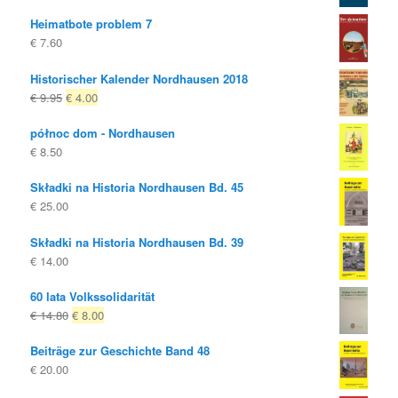
Heimatbote problem 7
€
7.60
Historischer Kalender Nordhausen 2018
Oryginalna
Obecna
€
9.95
€
4.00
cena
cena
północ dom - Nordhausen
była:
to:
€
8.50
€ 9.95
€ 4.00.
Składki na Historia Nordhausen Bd. 45
€
25.00
Składki na Historia Nordhausen Bd. 39
€
14.00
60 lata Volkssolidarität
Oryginalna
Obecna
€
14.80
€
8.00
cena
cena
Beiträge zur Geschichte Band 48
była:
to:
€
20.00
€ 14.80
€ 8.00.