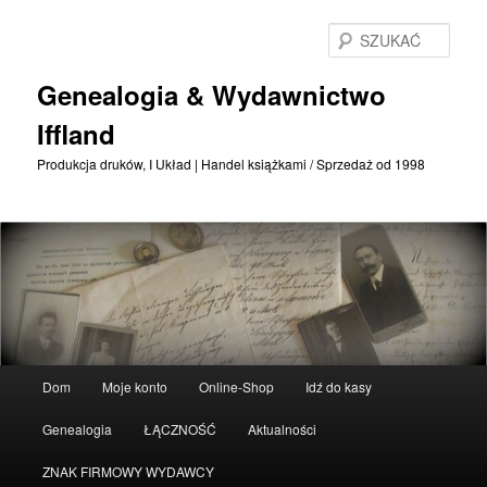
Przejdź
Przejdź
do
do
SZU
treści
treści
podstawowej
drugorzędnych
Genealogia & Wydawnictwo
Iffland
Produkcja druków, I Układ | Handel książkami / Sprzedaż od 1998
Menu
Dom
Moje konto
Online-Shop
Idź do kasy
główne
Genealogia
ŁĄCZNOŚĆ
Aktualności
ZNAK FIRMOWY WYDAWCY