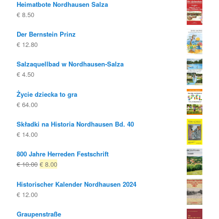
Heimatbote Nordhausen Salza
€
8.50
Der Bernstein Prinz
€
12.80
Salzaquellbad w Nordhausen-Salza
€
4.50
Życie dziecka to gra
€
64.00
Składki na Historia Nordhausen Bd. 40
€
14.00
800 Jahre Herreden Festschrift
Oryginalna
Obecna
€
10.00
€
8.00
cena
cena
Historischer Kalender Nordhausen 2024
była:
to:
€
12.00
€ 10.00
€ 8.00.
Graupenstraße