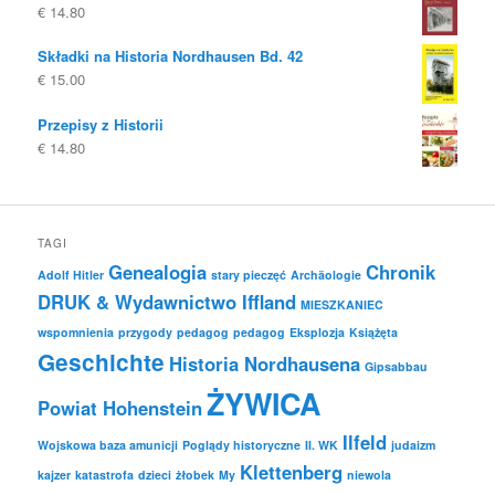
€
14.80
Składki na Historia Nordhausen Bd. 42
€
15.00
Przepisy z Historii
€
14.80
TAGI
Genealogia
Chronik
Adolf Hitler
stary pieczęć
Archäologie
DRUK & Wydawnictwo Iffland
MIESZKANIEC
wspomnienia
przygody
pedagog
pedagog
Eksplozja
Książęta
Geschichte
Historia Nordhausena
Gipsabbau
ŻYWICA
Powiat Hohenstein
Ilfeld
Wojskowa baza amunicji
Poglądy historyczne
II. WK
judaizm
Klettenberg
kajzer
katastrofa
dzieci
żłobek
My
niewola