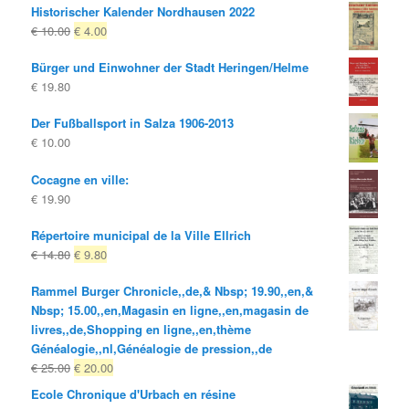
Historischer Kalender Nordhausen 2022
Le
Le
€
10.00
€
4.00
prix
prix
Bürger und Einwohner der Stadt Heringen/Helme
d'origine
actuel
€
19.80
était:
est:
€ 10.00
€ 4.00.
Der Fußballsport in Salza 1906-2013
€
10.00
Cocagne en ville:
€
19.90
Répertoire municipal de la Ville Ellrich
Le
Le
€
14.80
€
9.80
prix
prix
Rammel Burger Chronicle,,de,& Nbsp; 19.90,,en,&
d'origine
actuel
Nbsp; 15.00,,en,Magasin en ligne,,en,magasin de
était:
est:
livres,,de,Shopping en ligne,,en,thème
€ 14.80
€ 9.80.
Généalogie,,nl,Généalogie de pression,,de
Le
Le
€
25.00
€
20.00
prix
prix
Ecole Chronique d'Urbach en résine
d'origine
actuel