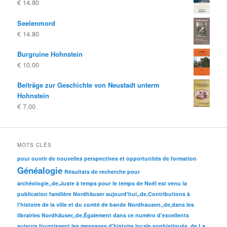
€
14.80
était:
est:
€ 25.00
€ 20.00.
Seelenmord
€
14.80
Burgruine Hohnstein
€
10.00
Beiträge zur Geschichte von Neustadt unterm
Hohnstein
€
7.00
MOTS CLÉS
pour ouvrir de nouvelles perspectives et opportunités de formation
Généalogie
Résultats de recherche pour
archéologie,,de,Juste à temps pour le temps de Noël est venu la
publication familière Nordhäuser aujourd'hui,,de,Contributions à
l'histoire de la ville et du comté de bande Nordhausen,,de,dans les
librairies Nordhäuser,,de,Également dans ce numéro d'excellents
auteurs fournissent les messages d'histoire locale sophistiqués,,de,La