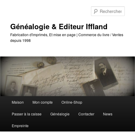
Passer
Passer
au
au
Reche
contenu
contenu
principal
secondaire
Généalogie & Editeur Iffland
Fabrication d'imprimés, Et mise en page | Commerce du livre / Ventes
depuis 1998
Menu
Maison
Mon compte
Online-Shop
principal
Passer à la caisse
Généalogie
Contacter
News
Empreinte