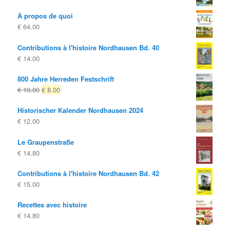
À propos de quoi
€
64.00
Contributions à l'histoire Nordhausen Bd. 40
€
14.00
800 Jahre Herreden Festschrift
Le
Le
€
10.00
€
8.00
prix
prix
Historischer Kalender Nordhausen 2024
d'origine
actuel
€
12.00
était:
est:
€ 10.00
€ 8.00.
Le Graupenstraße
€
14.80
Contributions à l'histoire Nordhausen Bd. 42
€
15.00
Recettes avec histoire
€
14.80