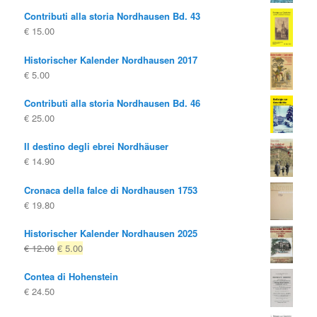
Contributi alla storia Nordhausen Bd. 43
€
15.00
Historischer Kalender Nordhausen 2017
€
5.00
Contributi alla storia Nordhausen Bd. 46
€
25.00
Il destino degli ebrei Nordhäuser
€
14.90
Cronaca della falce di Nordhausen 1753
€
19.80
Historischer Kalender Nordhausen 2025
Il
Il
€
12.00
€
5.00
prezzo
prezzo
Contea di Hohenstein
originale
attuale
€
24.50
era:
è:
€ 12.00
€ 5.00.