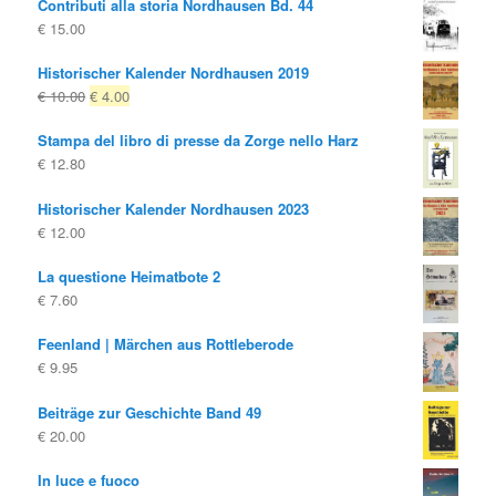
Contributi alla storia Nordhausen Bd. 44
€
15.00
Historischer Kalender Nordhausen 2019
Il
Il
€
10.00
€
4.00
prezzo
prezzo
Stampa del libro di presse da Zorge nello Harz
originale
attuale
€
12.80
era:
è:
€ 10.00
€ 4.00.
Historischer Kalender Nordhausen 2023
€
12.00
La questione Heimatbote 2
€
7.60
Feenland | Märchen aus Rottleberode
€
9.95
Beiträge zur Geschichte Band 49
€
20.00
In luce e fuoco