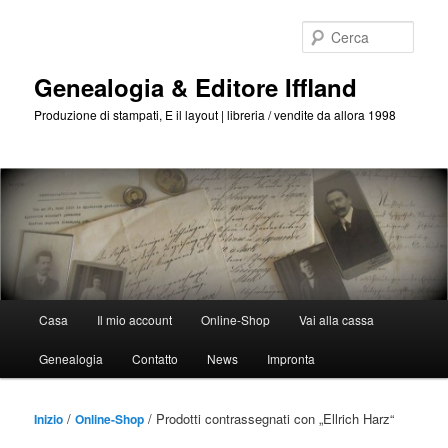
Passa
Passa
al
al
Cerca
contenuto
contenuto
principale
secondario
Genealogia & Editore Iffland
Produzione di stampati, E il layout | libreria / vendite da allora 1998
Menu
Casa
Il mio account
Online-Shop
Vai alla cassa
Principale
Genealogia
Contatto
News
Impronta
/
/ Prodotti contrassegnati con „Ellrich Harz“
Inizio
Online-Shop