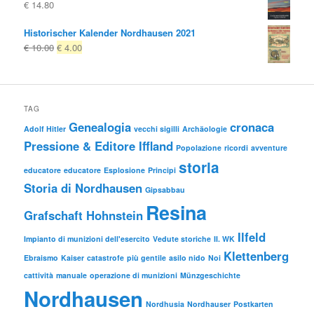
€
14.80
Historischer Kalender Nordhausen 2021
Il
Il
€
10.00
€
4.00
prezzo
prezzo
originale
attuale
era:
è:
€ 10.00
€ 4.00.
TAG
Genealogia
cronaca
Adolf Hitler
vecchi sigilli
Archäologie
Pressione & Editore Iffland
Popolazione
ricordi
avventure
storia
educatore
educatore
Esplosione
Principi
Storia di Nordhausen
Gipsabbau
Resina
Grafschaft Hohnstein
Ilfeld
Impianto di munizioni dell'esercito
Vedute storiche
II. WK
Klettenberg
Ebraismo
Kaiser
catastrofe
più gentile
asilo nido
Noi
cattività
manuale
operazione di munizioni
Münzgeschichte
Nordhausen
Nordhusia
Nordhauser
Postkarten