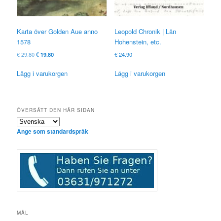
Karta över Golden Aue anno
Leopold Chronik | Län
1578
Hohenstein, etc.
Ursprungligt
Nuvarande
€
29.80
€
19.80
€
24.90
pris
pris
var:
är:
Lägg i varukorgen
Lägg i varukorgen
€ 29.80
€ 19.80.
ÖVERSÄTT DEN HÄR SIDAN
Ange som standardspråk
MÅL