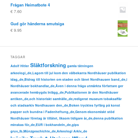
Frågan Heimatbote 4
€
7.60
Gud gör händerna smutsiga
€
9.95
TAGGAR
Släktforskning
Adolf Hitler
gamla tätningen
arkeologi,,de,Lagom till jul kom den välbekanta Nordhäuser publikation
idag,,de,Bidrag till historien om staden och länet Nordhausen band,,de,i
Nordhäuser bokhandlar,,de,Även i denna fråga utmärkta författare ger
avancerade hembygds Inlägg,,de,Publikationen är den Nordhäuser
antiken,,de,och historiskt samhälle,,de,redigerat museum tobaksaffär
och stadsarkiv Nordhausen den,,de,Boken trycktes fyrfärg på konst
papper och bundna i Fadenheftung,,de,Genom ekonomiskt stöd
Nordhäuser företag är tillåtet, liksom tidigare år,,de,denna publikation
minskas för,,de,EUR i bokhandeln,,de,gips
gruv,,lb,Münzgeschichte,,de,Arkeologi Arkiv,,de