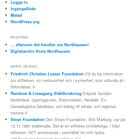
Logga in
Ingångsflöde
Matad
WordPress.org
REGIONAL
… eftersom det handlar om Nordhausen!
Digitalarchiv Kreis Nordhausen
SKRIV INLÄGG
Friedrich Christian Lesser Foundation
Vill du ha information
om stiftelsen, sin verksamhet och i synnerhet, som sålunda är i
förbindelse. 0
Rambow & Liesegang Släktforskning
Erbjuds familjen
berättelser, Uppslagsverk, Stammtafeln, Heraldik, En
Genealogiska Database, och bidrag till lokala- och regional
historia 0
Stoye Foundation
Den Stoye Foundation, Sits Marburg, var på
12.11.1991 etablerade. Det är en stiftelse civilrättsliga, i följd
eftersom 1971 existerande i samhället för mitt tyska
släktforskning beroende foundation gl 0