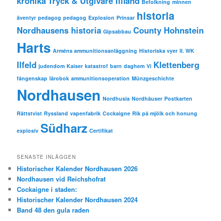
krönika
Tryck & Utgivare Iffland
Befolkning
minnen
historia
äventyr
pedagog
pedagog
Explosion
Prinsar
Nordhausens historia
County Hohnstein
Gipsabbau
Harts
Arméns ammunitionsanläggning
Historiska vyer
II. WK
Ilfeld
Klettenberg
judendom
Kaiser
katastrof
barn
daghem
Vi
fångenskap
lärobok
ammunitionsoperation
Münzgeschichte
Nordhausen
Nordhusia
Nordhäuser
Postkarten
Rättstvist
Ryssland
vapenfabrik
Cockaigne
Rik på mjölk och honung
Südharz
explosiv
Certifikat
SENASTE INLÄGGEN
Historischer Kalender Nordhausen 2026
Nordhausen vid Reichshofrat
Cockaigne i staden:
Historischer Kalender Nordhausen 2024
Band 48 den gula raden