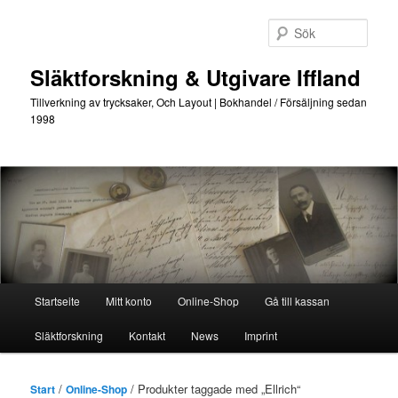
Hoppa
Hoppa
till
till
Sök
primärt
sekundärt
innehåll
innehåll
Släktforskning & Utgivare Iffland
Tillverkning av trycksaker, Och Layout | Bokhandel / Försäljning sedan
1998
Huvudmeny
Startseite
Mitt konto
Online-Shop
Gå till kassan
Släktforskning
Kontakt
News
Imprint
/
/ Produkter taggade med „Ellrich“
Start
Online-Shop