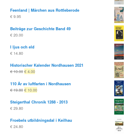
Feenland | Märchen aus Rottleberode
€
9.95
Beiträge zur Geschichte Band 49
€
20.00
I ljus och eld
€
14.80
Historischer Kalender Nordhausen 2021
Ursprungligt
Nuvarande
€
10.00
€
4.00
pris
pris
110 År av luftfarten i Nordhausen
var:
är:
Ursprungligt
Nuvarande
€
19.80
€
10.00
€ 10.00
€ 4.00.
pris
pris
Steigerthal Chronik 1288 - 2013
var:
är:
€
29.80
€ 19.80
€ 10.00.
Froebels utbildningsdal i Keilhau
€
24.80