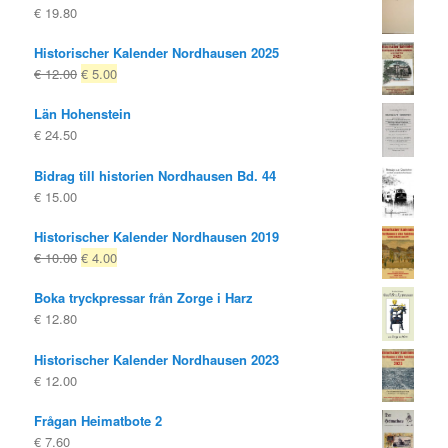
€
19.80
Historischer Kalender Nordhausen 2025
Ursprungligt
Nuvarande
€
12.00
€
5.00
pris
pris
Län Hohenstein
var:
är:
€
24.50
€ 12.00
€ 5.00.
Bidrag till historien Nordhausen Bd. 44
€
15.00
Historischer Kalender Nordhausen 2019
Ursprungligt
Nuvarande
€
10.00
€
4.00
pris
pris
Boka tryckpressar från Zorge i Harz
var:
är:
€
12.80
€ 10.00
€ 4.00.
Historischer Kalender Nordhausen 2023
€
12.00
Frågan Heimatbote 2
€
7.60