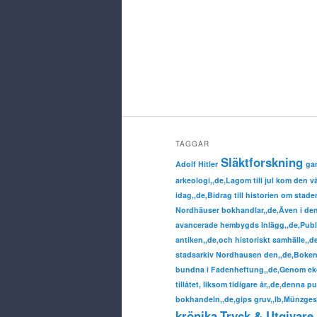
TAGGAR
Släktforskning
Adolf Hitler
ga
arkeologi,,de,Lagom till jul kom den 
idag,,de,Bidrag till historien om sta
Nordhäuser bokhandlar,,de,Även i denn
avancerade hembygds Inlägg,,de,Publ
antiken,,de,och historiskt samhälle,,
stadsarkiv Nordhausen den,,de,Boken 
bundna i Fadenheftung,,de,Genom eko
tillåtet, liksom tidigare år,,de,denna p
bokhandeln,,de,gips gruv,,lb,Münzgesc
krönika
Tryck & Utgivare 