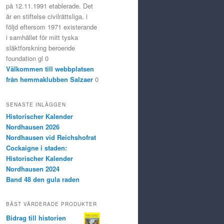
på 12.11.1991 etablerade. Det
är en stiftelse civilrättsliga, i
följd eftersom 1971 existerande
i samhället för mitt tyska
släktforskning beroende
foundation gl 0
Välkommen till webbplatsen
från hemmaklubben Salzaer
0
SENASTE INLÄGGEN
Historischer Kalender
Nordhausen 2026
Nordhausen vid Reichshofrat
Cockaigne i staden:
Historischer Kalender
Nordhausen 2024
Band 48 den gula raden
BÄST VÄRDERADE PRODUKTER
Bidrag till historien