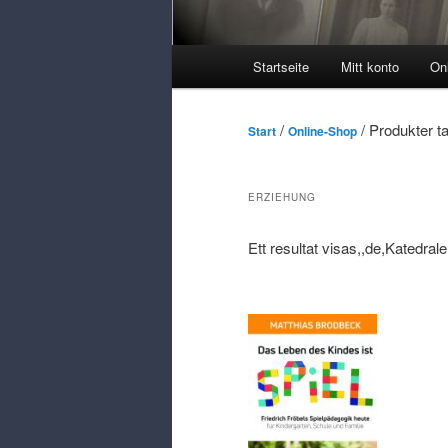
Huvudmeny
Startseite
Mitt konto
On
/
/ Produkter t
Start
Online-Shop
ERZIEHUNG
Ett resultat visas,,de,Katedra