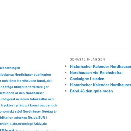
SENASTE INLÄGGEN
Historischer Kalender Nordhause
mla tätningen
Nordhausen vid Reichshofrat
välbekanta Nordhäuser publikation
Cockaigne i staden:
den och länet Nordhausen band,,de,i
Historischer Kalender Nordhause
a fråga utmärkta författare ger
Band 48 den gula raden
ikationen är den Nordhäuser
de,redigerat museum tobaksaffär och
trycktes fyrfärg på konst papper och
nomiskt stöd Nordhäuser företag är
ublikation minskas för,,de,EUR i
hichte,,de,Arkeologi Arkiv,,de
Iffland