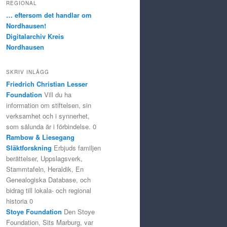
REGIONAL
… eftersom det handlar om
Nordhausen!
Digitalarchiv Kreis
Nordhausen
SKRIV INLÄGG
Friedrich Christian Lesser
Foundation
Vill du ha
information om stiftelsen, sin
verksamhet och i synnerhet,
som sålunda är i förbindelse. 0
Rambow & Liesegang
Släktforskning
Erbjuds familjen
berättelser, Uppslagsverk,
Stammtafeln, Heraldik, En
Genealogiska Database, och
bidrag till lokala- och regional
historia 0
Stoye Foundation
Den Stoye
Foundation, Sits Marburg, var