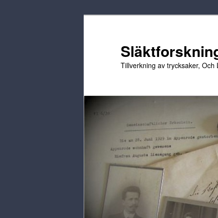
Hoppa
Hoppa
till
till
primärt
sekundärt
Släktforskning
innehåll
innehåll
Tillverkning av trycksaker, Och