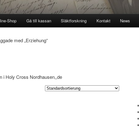
line-Shop
Gå till kassan
Släktforskning
Kontakt
News
aggade med „
Erziehung
“
len i Holy Cross Nordhausen,,de