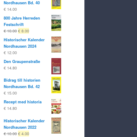
Nordhausen Bd. 40
€
14.00
800 Jahre Herreden
Festschrift
Ursprungligt
Nuvarande
€
10.00
€
8.00
pris
pris
Historischer Kalender
var:
är:
Nordhausen 2024
€ 10.00
€ 8.00.
€
12.00
Den Graupenstraße
€
14.80
Bidrag till historien
Nordhausen Bd. 42
€
15.00
Recept med historia
€
14.80
Historischer Kalender
Nordhausen 2022
Ursprungligt
Nuvarande
€
10.00
€
4.00