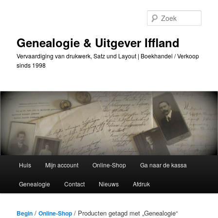
Ga
Ga
naar
naar
Zoek
de
secundaire
primaire
inhoud
Genealogie & Uitgever Iffland
inhoud
Vervaardiging van drukwerk, Satz und Layout | Boekhandel / Verkoop
sinds 1998
Hoofdmenu
Huis
Mijn account
Online-Shop
Ga naar de kassa
Genealogie
Contact
Nieuws
Afdruk
/
/ Producten getagd met „Genealogie“
Begin
Online-Shop