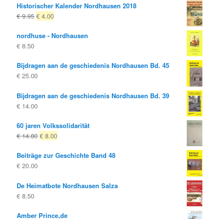
Historischer Kalender Nordhausen 2018
Oorspronkelijke
Huidige
€
9.95
€
4.00
prijs
prijs
nordhuse - Nordhausen
was:
is:
€
8.50
€ 9.95
€ 4.00.
Bijdragen aan de geschiedenis Nordhausen Bd. 45
€
25.00
Bijdragen aan de geschiedenis Nordhausen Bd. 39
€
14.00
60 jaren Volkssolidarität
Oorspronkelijke
Huidige
€
14.80
€
8.00
prijs
prijs
Beiträge zur Geschichte Band 48
was:
is:
€
20.00
€ 14.80
€ 8.00.
De Heimatbote Nordhausen Salza
€
8.50
Amber Prince,de