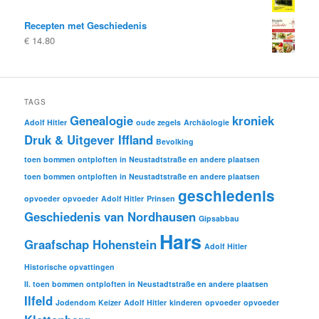
Recepten met Geschiedenis
€
14.80
TAGS
Genealogie
kroniek
Adolf Hitler
oude zegels
Archäologie
Druk & Uitgever Iffland
Bevolking
toen bommen ontploften in Neustadtstraße en andere plaatsen
toen bommen ontploften in Neustadtstraße en andere plaatsen
geschiedenis
opvoeder
opvoeder
Adolf Hitler
Prinsen
Geschiedenis van Nordhausen
Gipsabbau
Hars
Graafschap Hohenstein
Adolf Hitler
Historische opvattingen
II. toen bommen ontploften in Neustadtstraße en andere plaatsen
Ilfeld
Jodendom
Keizer
Adolf Hitler
kinderen
opvoeder
opvoeder