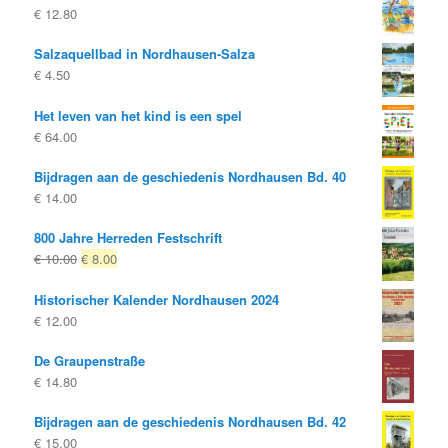
€
12.80
Salzaquellbad in Nordhausen-Salza
€
4.50
Het leven van het kind is een spel
€
64.00
Bijdragen aan de geschiedenis Nordhausen Bd. 40
€
14.00
800 Jahre Herreden Festschrift
Oorspronkelijke
Huidige
€
10.00
€
8.00
prijs
prijs
Historischer Kalender Nordhausen 2024
was:
is:
€
12.00
€ 10.00
€ 8.00.
De Graupenstraße
€
14.80
Bijdragen aan de geschiedenis Nordhausen Bd. 42
€
15.00