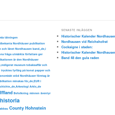
SENASTE INLÄGGEN
Historischer Kalender Nordhause
mla tätningen
Nordhausen vid Reichshofrat
välbekanta Nordhäuser publikation
Cockaigne i staden:
den och länet Nordhausen band,,de,i
Historischer Kalender Nordhause
a fråga utmärkta författare ger
Band 48 den gula raden
ikationen är den Nordhäuser
de,redigerat museum tobaksaffär och
trycktes fyrfärg på konst papper och
nomiskt stöd Nordhäuser företag är
ublikation minskas för,,de,EUR i
hichte,,de,Arkeologi Arkiv,,de
Iffland
Befolkning
minnen
äventyr
historia
County Hohnstein
sabbau