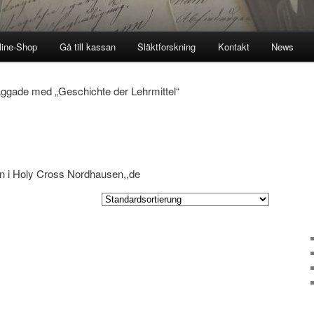
line-Shop
Gå till kassan
Släktforskning
Kontakt
News
aggade med „
Geschichte der Lehrmittel
“
len i Holy Cross Nordhausen,,de