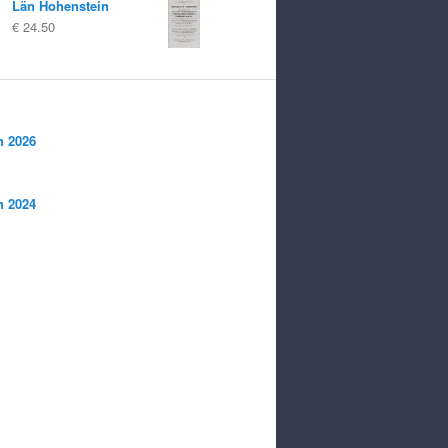
Län Hohenstein
var:
är:
€
24.50
€ 12.00
€ 5.00.
n 2026
n 2024