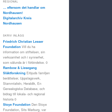
REGIONAL
… eftersom det handlar om
Nordhausen!
Digitalarchiv Kreis
Nordhausen
SKRIV INLÄGG
Friedrich Christian Lesser
Foundation
Vill du ha
information om stiftelsen, sin
verksamhet och i synnerhet,
som sålunda är i förbindelse. 0
Rambow & Liesegang
Släktforskning
Erbjuds familjen
berättelser, Uppslagsverk,
Stammtafeln, Heraldik, En
Genealogiska Database, och
bidrag till lokala- och regional
historia 0
Stoye Foundation
Den Stoye
Foundation, Sits Marburg, var