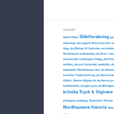
TAGGAR
Släktforskning
Adolf Hitler
ga
arkeologi,,de,Lagom till jul kom den 
idag,,de,Bidrag till historien om sta
Nordhäuser bokhandlar,,de,Även i denn
avancerade hembygds Inlägg,,de,Publ
antiken,,de,och historiskt samhälle,,
stadsarkiv Nordhausen den,,de,Boken 
bundna i Fadenheftung,,de,Genom eko
tillåtet, liksom tidigare år,,de,denna p
bokhandeln,,de,gips gruv,,lb,Münzgesc
krönika
Tryck & Utgivare 
pedagog
pedagog
Explosion
Prinsar
Nordhausens historia
Gip