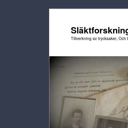
Hoppa
Hoppa
till
till
primärt
sekundärt
Släktforskning
innehåll
innehåll
Tillverkning av trycksaker, Och