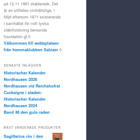
på 12.11.1991 etablerade. Det
är en stiftelse civilrättsliga, i
följd eftersom 1971 existerande
i samhället för mitt tyska
släktforskning beroende
foundation gl 0
Välkommen till webbplatsen
från hemmaklubben Salzaer
0
SENASTE INLÄGGEN
Historischer Kalender
Nordhausen 2026
Nordhausen vid Reichshofrat
Cockaigne i staden:
Historischer Kalender
Nordhausen 2024
Band 48 den gula raden
BÄST VÄRDERADE PRODUKTER
Sagittarius röv i den