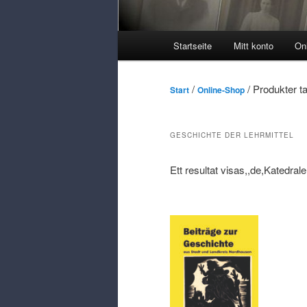
Huvudmeny
Startseite
Mitt konto
On
/
/ Produkter t
Start
Online-Shop
GESCHICHTE DER LEHRMITTEL
Ett resultat visas,,de,Katedra