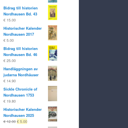
Bidrag till historien
Nordhausen Bd. 43
€
15.00
Historischer Kalender
Nordhausen 2017
€
5.00
Bidrag till historien
Nordhausen Bd. 46
€
25.00
Handläggningen av
judarna Nordhäuser
€
14.90
Sickle Chronicle of
Nordhausen 1753
€
19.80
Historischer Kalender
Nordhausen 2025
Ursprungligt
Nuvarande
€
12.00
€
5.00
pris
pris