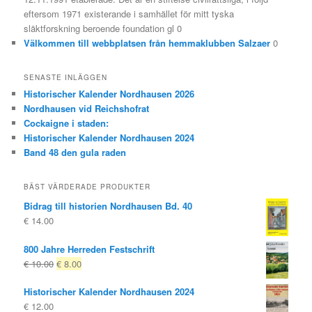
eftersom 1971 existerande i samhället för mitt tyska
släktforskning beroende foundation gl 0
Välkommen till webbplatsen från hemmaklubben Salzaer
0
SENASTE INLÄGGEN
Historischer Kalender Nordhausen 2026
Nordhausen vid Reichshofrat
Cockaigne i staden:
Historischer Kalender Nordhausen 2024
Band 48 den gula raden
BÄST VÄRDERADE PRODUKTER
Bidrag till historien Nordhausen Bd. 40
€
14.00
800 Jahre Herreden Festschrift
Ursprungligt
Nuvarande
€
10.00
€
8.00
pris
pris
Historischer Kalender Nordhausen 2024
var:
är:
€
12.00
€ 10.00
€ 8.00.