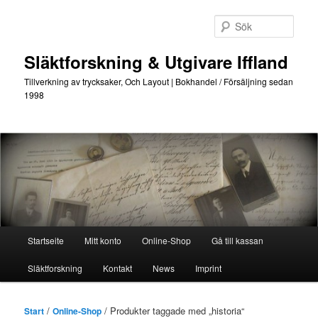
Hoppa
Hoppa
till
till
Sök
primärt
sekundärt
innehåll
innehåll
Släktforskning & Utgivare Iffland
Tillverkning av trycksaker, Och Layout | Bokhandel / Försäljning sedan
1998
Huvudmeny
Startseite
Mitt konto
Online-Shop
Gå till kassan
Släktforskning
Kontakt
News
Imprint
/
/ Produkter taggade med „historia“
Start
Online-Shop