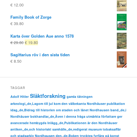
€
12.00
Family Book of Zorge
€
39.80
Karta över Golden Aue anno 1578
Ursprungligt
Nuvarande
€
29.80
€
19.80
pris
pris
Sagittarius röv i den sista tiden
var:
är:
€
8.50
€ 29.80
€ 19.80.
TAGGAR
Släktforskning
Adolf Hitler
gamla tätningen
arkeologi,,de,Lagom till jul kom den välbekanta Nordhäuser publikation
idag,,de,Bidrag till historien om staden och länet Nordhausen band,,de,i
Nordhäuser bokhandlar,,de,Även i denna fråga utmärkta författare ger
avancerade hembygds Inlägg,,de,Publikationen är den Nordhäuser
antiken,,de,och historiskt samhälle,,de,redigerat museum tobaksaffär
och stadsarkiv Nordhausen den,,de,Boken trycktes fyrfärg på konst