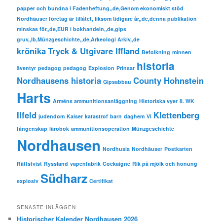
papper och bundna i Fadenheftung,,de,Genom ekonomiskt stöd
Nordhäuser företag är tillåtet, liksom tidigare år,,de,denna publikation
minskas för,,de,EUR i bokhandeln,,de,gips
gruv,,lb,Münzgeschichte,,de,Arkeologi Arkiv,,de
krönika
Tryck & Utgivare Iffland
Befolkning
minnen
historia
äventyr
pedagog
pedagog
Explosion
Prinsar
Nordhausens historia
County Hohnstein
Gipsabbau
Harts
Arméns ammunitionsanläggning
Historiska vyer
II. WK
Ilfeld
Klettenberg
judendom
Kaiser
katastrof
barn
daghem
Vi
fångenskap
lärobok
ammunitionsoperation
Münzgeschichte
Nordhausen
Nordhusia
Nordhäuser
Postkarten
Rättstvist
Ryssland
vapenfabrik
Cockaigne
Rik på mjölk och honung
Südharz
explosiv
Certifikat
SENASTE INLÄGGEN
Historischer Kalender Nordhausen 2026