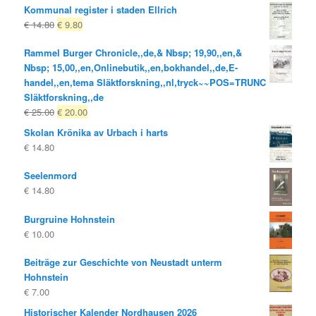
Kommunal register i staden Ellrich
Ursprungligt
Nuvarande
€
14.80
€
9.80
pris
pris
Rammel Burger Chronicle,,de,& Nbsp; 19,90,,en,&
var:
är:
Nbsp; 15,00,,en,Onlinebutik,,en,bokhandel,,de,E-
€ 14.80
€ 9.80.
handel,,en,tema Släktforskning,,nl,tryck~~POS=TRUNC
Släktforskning,,de
Ursprungligt
Nuvarande
€
25.00
€
20.00
pris
pris
Skolan Krönika av Urbach i harts
var:
är:
€
14.80
€ 25.00
€ 20.00.
Seelenmord
€
14.80
Burgruine Hohnstein
€
10.00
Beiträge zur Geschichte von Neustadt unterm
Hohnstein
€
7.00
Historischer Kalender Nordhausen 2026