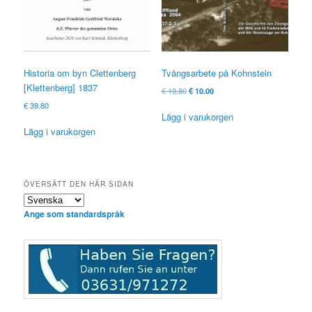
Historia om byn Clettenberg
Tvångsarbete på Kohnstein
[Klettenberg] 1837
Ursprungligt
Nuvarande
€
19.80
€
10.00
pris
pris
€
39.80
var:
är:
Lägg i varukorgen
€ 19.80
€ 10.00.
Lägg i varukorgen
ÖVERSÄTT DEN HÄR SIDAN
Ange som standardspråk