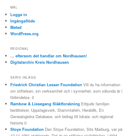
MÅL
Logga in
Ingångsflöde
Matad
WordPress.org
REGIONAL
… eftersom det handlar om Nordhausen!
Digitalarchiv Kreis Nordhausen
SKRIV INLÄGG
Friedrich Christian Lesser Foundation
Vill du ha information
om stiftelsen, sin verksamhet och i synnerhet, som sålunda är i
förbindelse. 0
Rambow & Liesegang Släktforskning
Erbjuds familjen
berättelser, Uppslagsverk, Stammtafeln, Heraldik, En
Genealogiska Database, och bidrag till lokala- och regional
historia 0
Stoye Foundation
Den Stoye Foundation, Sits Marburg, var på
12.11.1991 etablerade. Det är en stiftelse civilrättsliga, i följd