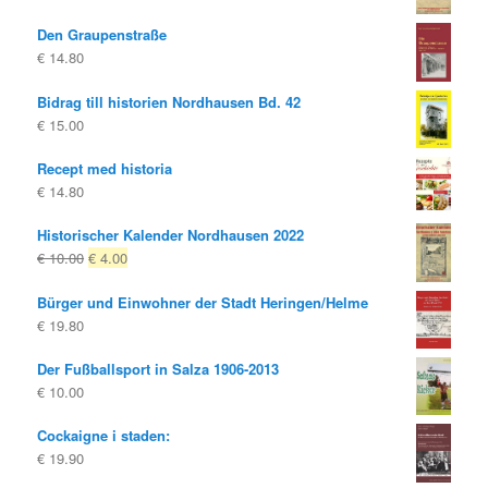
Den Graupenstraße
€
14.80
Bidrag till historien Nordhausen Bd. 42
€
15.00
Recept med historia
€
14.80
Historischer Kalender Nordhausen 2022
Ursprungligt
Nuvarande
€
10.00
€
4.00
pris
pris
Bürger und Einwohner der Stadt Heringen/Helme
var:
är:
€
19.80
€ 10.00
€ 4.00.
Der Fußballsport in Salza 1906-2013
€
10.00
Cockaigne i staden:
€
19.90