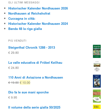
GLI ULTIMI MESSAGGI
Historischer Kalender Nordhausen 2026
Nordhausen al Reichshofrat
Cuccagna in città:
Historischer Kalender Nordhausen 2024
Banda 48 la riga gialla
PIÙ VENDUTI
Steigerthal Chronik 1288 - 2013
€
29.80
La valle educativa di Fröbel Keilhau
€
24.80
110 Anni di Aviazione a Nordhausen
Il
Il
€
19.80
€
10.00
prezzo
prezzo
Dio fa le sue mani sporche
originale
attuale
€
9.95
era:
è:
€ 19.80
€ 10.00.
Il volume della serie gialla 50/2025