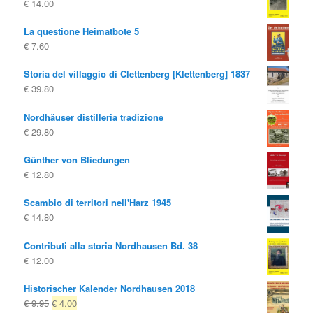
€
14.00
La questione Heimatbote 5
€
7.60
Storia del villaggio di Clettenberg [Klettenberg] 1837
€
39.80
Nordhäuser distilleria tradizione
€
29.80
Günther von Bliedungen
€
12.80
Scambio di territori nell'Harz 1945
€
14.80
Contributi alla storia Nordhausen Bd. 38
€
12.00
Historischer Kalender Nordhausen 2018
Il
Il
€
9.95
€
4.00