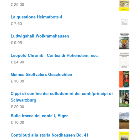
€
25.00
La questione Heimatbote 4
€
7.60
Ludwigshall Wolkramshausen
€
9.95
Leopold Chronik | Contea di Hohenstein, ecc.
€
24.90
Meines Großvaters Geschichten
€
10.00
Cippi di confine dei sottodomini dei conti/principi di
Schwarzburg
€
20.00
Sulle tracce del conte I, Elger.
€
10.00
Contributi alla storia Nordhausen Bd. 41