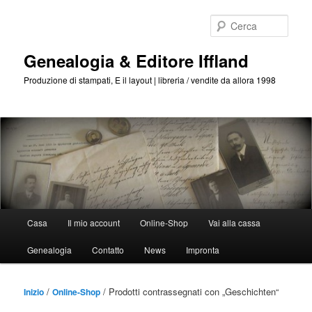
Passa
Passa
al
al
Cerca
contenuto
contenuto
principale
secondario
Genealogia & Editore Iffland
Produzione di stampati, E il layout | libreria / vendite da allora 1998
Menu
Casa
Il mio account
Online-Shop
Vai alla cassa
Principale
Genealogia
Contatto
News
Impronta
/
/ Prodotti contrassegnati con „Geschichten“
Inizio
Online-Shop