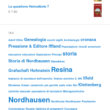
prezzo
prezzo
La questione Heimatbote 7
originale
attuale
€
7.60
era:
è:
€ 9.95
€ 4.00.
TAG
Genealogia
cronaca
Adolf Hitler
vecchi sigilli
Archäologie
Pressione & Editore Iffland
Popolazione
ricordi
avventure
storia
educatore
educatore
Esplosione
Principi
Storia di Nordhausen
Gipsabbau
Resina
Grafschaft Hohnstein
Ilfeld
Impianto di munizioni dell'esercito
Vedute storiche
II. WK
Klettenberg
Ebraismo
Kaiser
catastrofe
più gentile
asilo nido
Noi
cattività
manuale
operazione di munizioni
Münzgeschichte
Nordhausen
Nordhusia
Nordhauser
Postkarten
Contenzioso
Russia
fabbrica di armamenti
Cuccagna