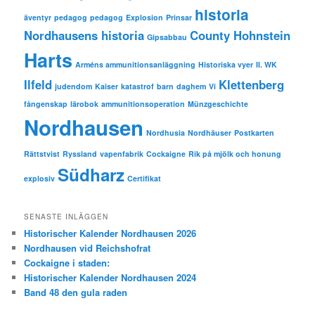
historia
äventyr
pedagog
pedagog
Explosion
Prinsar
Nordhausens historia
County Hohnstein
Gipsabbau
Harts
Arméns ammunitionsanläggning
Historiska vyer
II. WK
Ilfeld
Klettenberg
judendom
Kaiser
katastrof
barn
daghem
Vi
fångenskap
lärobok
ammunitionsoperation
Münzgeschichte
Nordhausen
Nordhusia
Nordhäuser
Postkarten
Rättstvist
Ryssland
vapenfabrik
Cockaigne
Rik på mjölk och honung
Südharz
explosiv
Certifikat
SENASTE INLÄGGEN
Historischer Kalender Nordhausen 2026
Nordhausen vid Reichshofrat
Cockaigne i staden:
Historischer Kalender Nordhausen 2024
Band 48 den gula raden