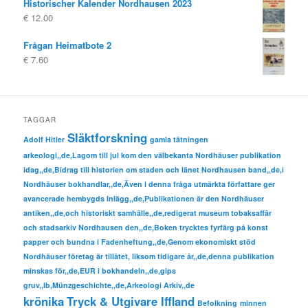
Historischer Kalender Nordhausen 2023
€
12.00
Frågan Heimatbote 2
€
7.60
TAGGAR
Släktforskning
Adolf Hitler
gamla tätningen
arkeologi,,de,Lagom till jul kom den välbekanta Nordhäuser publikation
idag,,de,Bidrag till historien om staden och länet Nordhausen band,,de,i
Nordhäuser bokhandlar,,de,Även i denna fråga utmärkta författare ger
avancerade hembygds Inlägg,,de,Publikationen är den Nordhäuser
antiken,,de,och historiskt samhälle,,de,redigerat museum tobaksaffär
och stadsarkiv Nordhausen den,,de,Boken trycktes fyrfärg på konst
papper och bundna i Fadenheftung,,de,Genom ekonomiskt stöd
Nordhäuser företag är tillåtet, liksom tidigare år,,de,denna publikation
minskas för,,de,EUR i bokhandeln,,de,gips
gruv,,lb,Münzgeschichte,,de,Arkeologi Arkiv,,de
krönika
Tryck & Utgivare Iffland
Befolkning
minnen