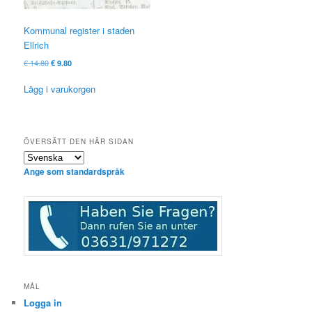
Kommunal register i staden
Ellrich
Ursprungligt
Nuvarande
€
14.80
€
9.80
pris
pris
var:
är:
Lägg i varukorgen
€ 14.80
€ 9.80.
ÖVERSÄTT DEN HÄR SIDAN
Ange som standardspråk
MÅL
Logga in