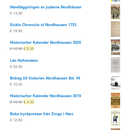
Handläggningen av judarna Nordhäuser
€
14.90
Sickle Chronicle of Nordhausen 1753
€
19.80
Historischer Kalender Nordhausen 2025
Ursprungligt
Nuvarande
€
12.00
€
5.00
pris
pris
Län Hohenstein
var:
är:
€
24.50
€ 12.00
€ 5.00.
Bidrag till historien Nordhausen Bd. 44
€
15.00
Historischer Kalender Nordhausen 2019
Ursprungligt
Nuvarande
€
10.00
€
4.00
pris
pris
Boka tryckpressar från Zorge i Harz
var:
är:
€
12.80
€ 10.00
€ 4.00.