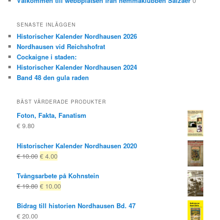
Välkommen till webbplatsen från hemmaklubben Salzaer
0
SENASTE INLÄGGEN
Historischer Kalender Nordhausen 2026
Nordhausen vid Reichshofrat
Cockaigne i staden:
Historischer Kalender Nordhausen 2024
Band 48 den gula raden
BÄST VÄRDERADE PRODUKTER
Foton, Fakta, Fanatism
€
9.80
Historischer Kalender Nordhausen 2020
Ursprungligt
Nuvarande
€
10.00
€
4.00
pris
pris
Tvångsarbete på Kohnstein
var:
är:
Ursprungligt
Nuvarande
€
19.80
€
10.00
€ 10.00
€ 4.00.
pris
pris
Bidrag till historien Nordhausen Bd. 47
var:
är:
€
20.00
€ 19.80
€ 10.00.