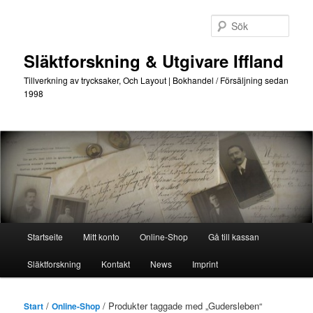
Hoppa
Hoppa
till
till
Sök
primärt
sekundärt
innehåll
innehåll
Släktforskning & Utgivare Iffland
Tillverkning av trycksaker, Och Layout | Bokhandel / Försäljning sedan
1998
Huvudmeny
Startseite
Mitt konto
Online-Shop
Gå till kassan
Släktforskning
Kontakt
News
Imprint
/
/ Produkter taggade med „Gudersleben“
Start
Online-Shop