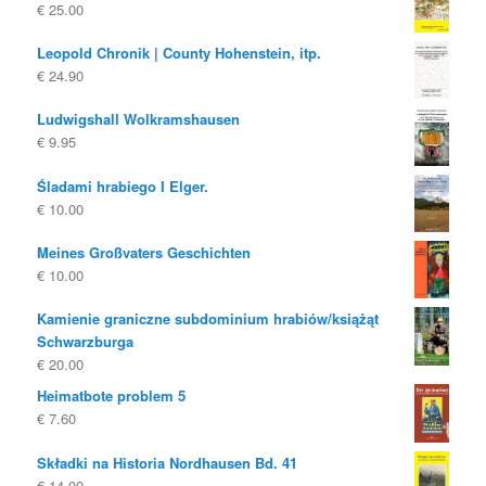
€
25.00
Leopold Chronik | County Hohenstein, itp.
€
24.90
Ludwigshall Wolkramshausen
€
9.95
Śladami hrabiego I Elger.
€
10.00
Meines Großvaters Geschichten
€
10.00
Kamienie graniczne subdominium hrabiów/książąt
Schwarzburga
€
20.00
Heimatbote problem 5
€
7.60
Składki na Historia Nordhausen Bd. 41
€
14.00