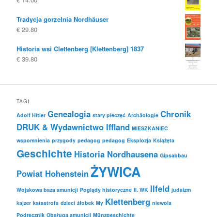
Tradycja gorzelnia Nordhäuser
€
29.80
Historia wsi Clettenberg [Klettenberg] 1837
€
39.80
TAGI
Genealogia
Chronik
Adolf Hitler
stary pieczęć
Archäologie
DRUK & Wydawnictwo Iffland
MIESZKANIEC
wspomnienia
przygody
pedagog
pedagog
Eksplozja
Książęta
Geschichte
Historia Nordhausena
Gipsabbau
ŻYWICA
Powiat Hohenstein
Ilfeld
Wojskowa baza amunicji
Poglądy historyczne
II. WK
judaizm
Klettenberg
kajzer
katastrofa
dzieci
żłobek
My
niewola
Podręcznik
Obsługa amunicji
Münzgeschichte