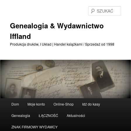
Przejdź
Przejdź
do
do
SZU
treści
treści
podstawowej
drugorzędnych
Genealogia & Wydawnictwo
Iffland
Produkcja druków, I Układ | Handel książkami / Sprzedaż od 1998
Menu
Dom
Moje konto
Online-Shop
Idź do kasy
główne
Genealogia
ŁĄCZNOŚĆ
Aktualności
ZNAK FIRMOWY WYDAWCY