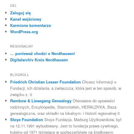
CEL
Zaloguj się
Kanał wejściowy
Karmione komentarze
WordPress.org
REGIONALNY
… ponieważ chodzi o Nordhausen!
Digitalarchiv Kreis Nordhausen
BLOGROLL
Friedrich Christian Lesser Foundation
Chcesz informacji o
Fundacji, ich działania, a zwłaszcza, która jest w ten sposób, w
związku z. 0
Rambow & Liesegang Genealogy
Oferowane do opowieści
rodzinnych, Encyklopedie, Stammtafeln, HERALDYKA, Baza
genealogiczna, oraz składki na lokalnym- i historii regionalnej 0
Stoye Foundation
Stoye Fundacja, Marburg Użytkowników, był
na 12.11.1991 wybudowany. Jest to fundacja prawa cywilnego,
kolejno od 1971 istniejące w społeczeństwie na środkowym