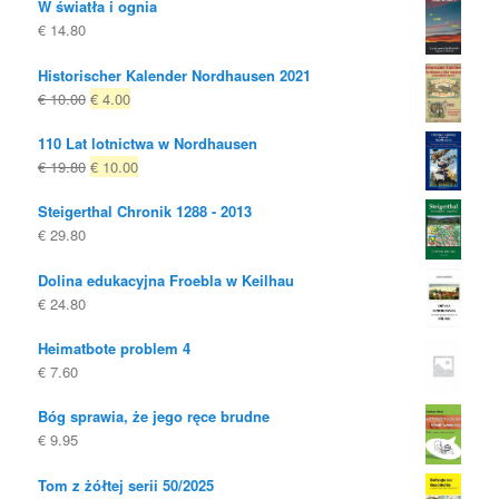
W światła i ognia
€
14.80
Historischer Kalender Nordhausen 2021
Oryginalna
Obecna
€
10.00
€
4.00
cena
cena
110 Lat lotnictwa w Nordhausen
była:
to:
Oryginalna
Obecna
€
19.80
€
10.00
€ 10.00
€ 4.00.
cena
cena
Steigerthal Chronik 1288 - 2013
była:
to:
€
29.80
€ 19.80
€ 10.00.
Dolina edukacyjna Froebla w Keilhau
€
24.80
Heimatbote problem 4
€
7.60
Bóg sprawia, że ​​jego ręce brudne
€
9.95
Tom z żółtej serii 50/2025