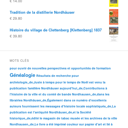
€
14.00
Tradition de la distillerie Nordhäuser
€
29.80
Histoire du village de Clettenberg [Klettenberg] 1837
€
39.80
MOTS CLÉS
pour ouvrir de nouvelles perspectives et opportunités de formation
Généalogie
Résultats de recherche pour
archéologie,,de,Juste à temps pour le temps de Noël est venu la
publication familière Nordhäuser aujourd'hui,,de,Contributions à
l'histoire de la ville et du comté de bande Nordhausen,,de,dans les
librairies Nordhäuser,,de,Également dans ce numéro d'excellents
auteurs fournissent les messages d'histoire locale sophistiqués,,de,La
publication est l'antiquité Nordhäuser,,de,et la Société
historique,,de,édité le magasin de tabac musée et les archives de la ville
Nordhausen,,de,Le livre a été imprimé couleur sur papier d'art et lié à