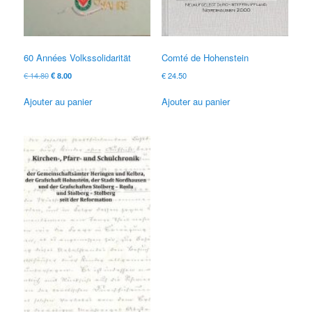
60 Années Volkssolidarität
Comté de Hohenstein
Le
Le
€
14.80
€
8.00
€
24.50
prix
prix
d'origine
actuel
Ajouter au panier
Ajouter au panier
était:
est:
€ 14.80
€ 8.00.