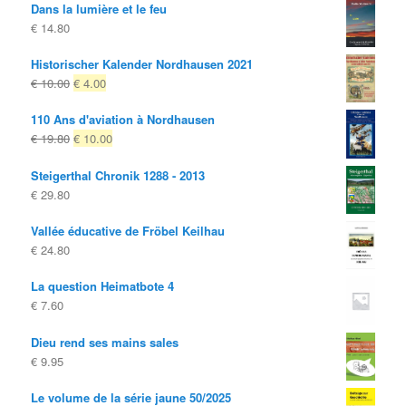
Dans la lumière et le feu
€
14.80
Historischer Kalender Nordhausen 2021
Le
Le
€
10.00
€
4.00
prix
prix
110 Ans d'aviation à Nordhausen
d'origine
actuel
Le
Le
€
19.80
€
10.00
était:
est:
prix
prix
€ 10.00
€ 4.00.
Steigerthal Chronik 1288 - 2013
d'origine
actuel
€
29.80
était:
est:
€ 19.80
€ 10.00.
Vallée éducative de Fröbel Keilhau
€
24.80
La question Heimatbote 4
€
7.60
Dieu rend ses mains sales
€
9.95
Le volume de la série jaune 50/2025