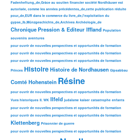
Fadenheftung,,de,Grâce au soutien financier société Nordhäuser est
autorisée, comme les années précédentes,,de,cette publication réduite
pour,,de,EUR dans le commerce du livre,,de,l'exploitation du
gypse,,lb,Münzgeschichte,,de,Archives Archéologie,,de
Chronique
Pression & Editeur Iffland
Population
souvenirs
aventures
pour ouvrir de nouvelles perspectives et opportunités de formation
pour ouvrir de nouvelles perspectives et opportunités de formation
pour ouvrir de nouvelles perspectives et opportunités de formation
Histoire
Histoire de Nordhausen
Princes
Gipsabbau
Résine
Comté Hohenstein
pour ouvrir de nouvelles perspectives et opportunités de formation
Ilfeld
Vues historiques
II. WK
judaïsme
kaiser
catastrophe
enfants
pour ouvrir de nouvelles perspectives et opportunités de formation
pour ouvrir de nouvelles perspectives et opportunités de formation
Klettenberg
Prisonnier de guerre
pour ouvrir de nouvelles perspectives et opportunités de formation