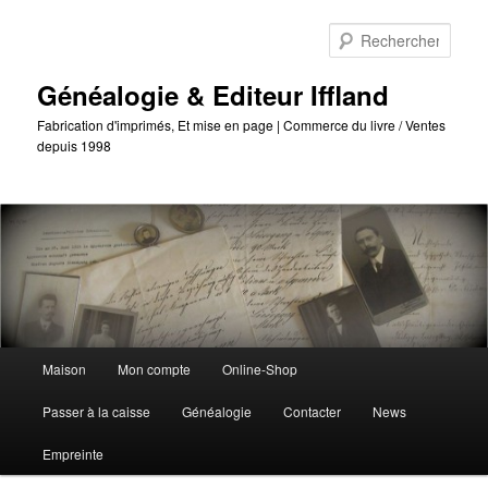
Passer
Passer
au
au
Reche
contenu
contenu
principal
secondaire
Généalogie & Editeur Iffland
Fabrication d'imprimés, Et mise en page | Commerce du livre / Ventes
depuis 1998
Menu
Maison
Mon compte
Online-Shop
principal
Passer à la caisse
Généalogie
Contacter
News
Empreinte