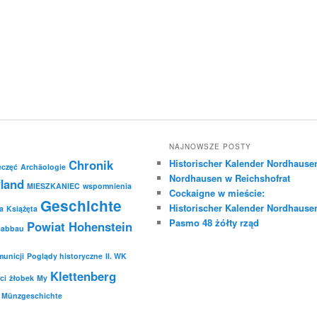
NAJNOWSZE POSTY
Chronik
Historischer Kalender Nordhause
eczęć
Archäologie
Nordhausen w Reichshofrat
land
MIESZKANIEC
wspomnienia
Cockaigne w mieście:
Geschichte
Historischer Kalender Nordhause
a
Książęta
Pasmo 48 żółty rząd
Powiat Hohenstein
sabbau
unicji
Poglądy historyczne
II. WK
Klettenberg
ci
żłobek
My
Münzgeschichte