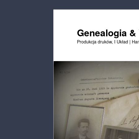
Przejdź
Przejdź
do
do
treści
treści
Genealogia &
podstawowej
drugorzędnych
Produkcja druków, I Układ | Ha