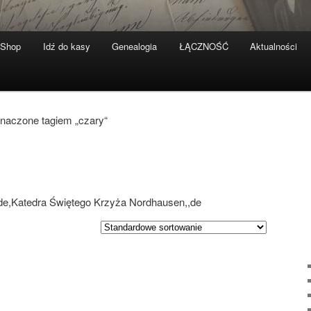
-Shop
Idź do kasy
Genealogia
ŁĄCZNOŚĆ
Aktualności
znaczone tagiem „czary“
,,de,Katedra Świętego Krzyża Nordhausen,,de