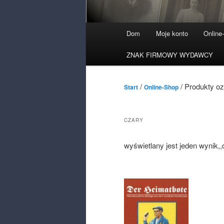
Menu
Dom
Moje konto
Online
główne
ZNAK FIRMOWY WYDAWCY
/
/ Produkty o
Start
Online-Shop
CZARY
wyświetlany jest jeden wynik