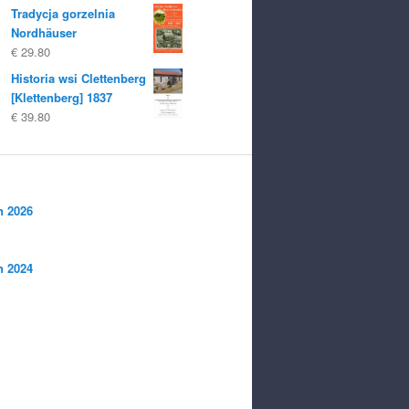
Tradycja gorzelnia
Nordhäuser
€
29.80
Historia wsi Clettenberg
[Klettenberg] 1837
€
39.80
n 2026
n 2024