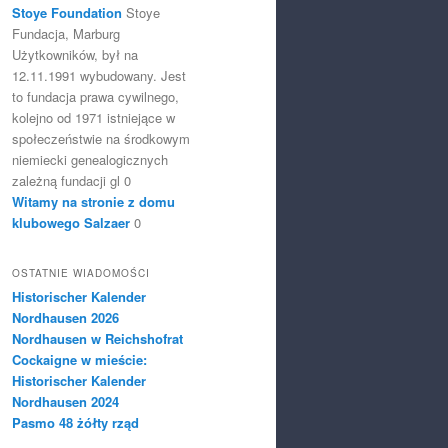
Stoye Foundation
Stoye
Fundacja, Marburg
Użytkowników, był na
12.11.1991 wybudowany. Jest
to fundacja prawa cywilnego,
kolejno od 1971 istniejące w
społeczeństwie na środkowym
niemiecki genealogicznych
zależną fundacji gl 0
Witamy na stronie z domu
klubowego Salzaer
0
OSTATNIE WIADOMOŚCI
Historischer Kalender
Nordhausen 2026
Nordhausen w Reichshofrat
Cockaigne w mieście:
Historischer Kalender
Nordhausen 2024
Pasmo 48 żółty rząd