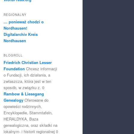
REGIONALNY
… ponieważ chodzi o
Nordhausen!
Digitalarchiv Kreis
Nordhausen
BLOGROLL
Friedrich Christian Lesser
Foundation
Chcesz informacji
o Fundacji, ich działania, a
zwłaszcza, która jest w ten
sposób, w związku z. 0
Rambow & Liesegang
Genealogy
Oferowane do
opowieści rodzinnych,
Encyklopedie, Stammtafeln,
HERALDYKA, Baza
genealogiczna, oraz składki na
lokalnym- i historii regionalnej 0