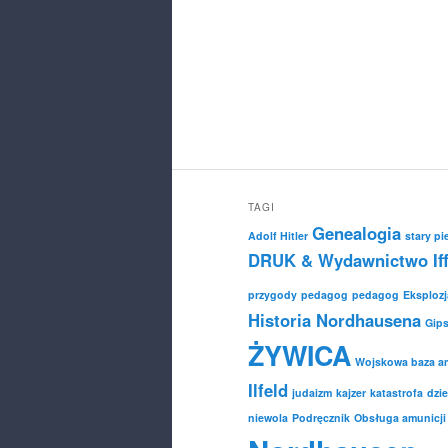
TAGI
Genealogia
Adolf Hitler
stary pi
DRUK & Wydawnictwo Iff
przygody
pedagog
pedagog
Eksplozj
Historia Nordhausena
Gip
ŻYWICA
Wojskowa baza am
Ilfeld
judaizm
kajzer
katastrofa
dzie
niewola
Podręcznik
Obsługa amunicji