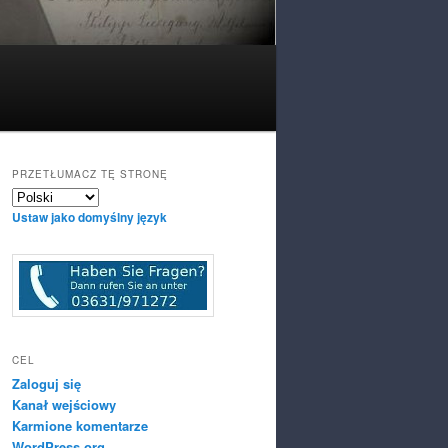
PRZETŁUMACZ TĘ STRONĘ
Ustaw jako domyślny język
CEL
Zaloguj się
Kanał wejściowy
Karmione komentarze
WordPress.org