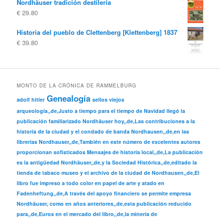
Nordhäuser tradición destilería
€
29.80
Historia del pueblo de Clettenberg [Klettenberg] 1837
€
39.80
MONTO DE LA CRÓNICA DE RAMMELBURG
Genealogía
adolf hitler
sellos viejos
arqueología,,de,Justo a tiempo para el tiempo de Navidad llegó la
publicación familiarizado Nordhäuser hoy,,de,Las contribuciones a la
historia de la ciudad y el condado de banda Nordhausen,,de,en las
librerías Nordhauser,,de,También en este número de excelentes autores
proporcionan sofisticados Mensajes de historia local,,de,La publicación
es la antigüedad Nordhäuser,,de,y la Sociedad Histórica,,de,editado la
tienda de tabaco museo y el archivo de la ciudad de Nordhausen,,de,El
libro fue impreso a todo color en papel de arte y atado en
Fadenheftung,,de,A través del apoyo financiero se permite empresa
Nordhäuser, como en años anteriores,,de,esta publicación reducido
para,,de,Euros en el mercado del libro,,de,la minería de