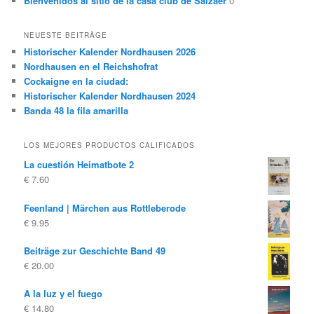
Bienvenidos al sitio de la casa club de Salzaer
0
NEUESTE BEITRÄGE
Historischer Kalender Nordhausen 2026
Nordhausen en el Reichshofrat
Cockaigne en la ciudad:
Historischer Kalender Nordhausen 2024
Banda 48 la fila amarilla
LOS MEJORES PRODUCTOS CALIFICADOS
La cuestión Heimatbote 2
€
7.60
Feenland | Märchen aus Rottleberode
€
9.95
Beiträge zur Geschichte Band 49
€
20.00
A la luz y el fuego
€
14.80