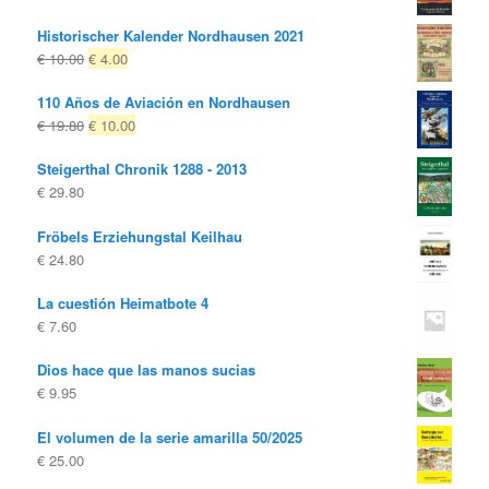
Historischer Kalender Nordhausen 2021
El
El
€
10.00
€
4.00
precio
precio
110 Años de Aviación en Nordhausen
original
actual
El
El
€
19.80
€
10.00
era:
es:
precio
precio
€ 10.00
€ 4.00.
Steigerthal Chronik 1288 - 2013
original
actual
€
29.80
era:
es:
€ 19.80
€ 10.00.
Fröbels Erziehungstal Keilhau
€
24.80
La cuestión Heimatbote 4
€
7.60
Dios hace que las manos sucias
€
9.95
El volumen de la serie amarilla 50/2025
€
25.00