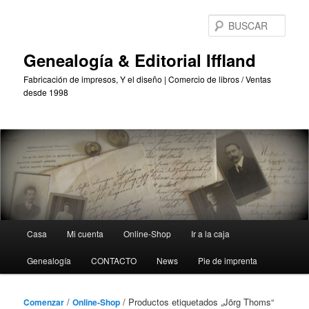
Saltar
Saltar
al
al
BUS
contenido
contenido
principal
secundario
Genealogía & Editorial Iffland
Fabricación de impresos, Y el diseño | Comercio de libros / Ventas
desde 1998
Menú
Casa
Mi cuenta
Online-Shop
Ir a la caja
Principal
Genealogía
CONTACTO
News
Pie de imprenta
/
/ Productos etiquetados „Jörg Thoms“
Comenzar
Online-Shop