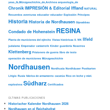
yeso,,lb,Münzgeschichte,,de,Archivos arqueología,,de
Chronik
IMPRESIÓN & Editorial Iffland
NATURAL
Recuerdos
aventuras
educador
educador
Explosión
Príncipes
Historia
Historia de Nordhausen
Gipsabbau
RESINA
Condado de Hohenstein
Ilfeld
Planta de municiones del ejército
Vistas históricas
II. WK
judaísmo
Emperador
catástrofe
Kinder
guardería
Nosotros
Klettenberg
Prisionero de guerra
libro de texto
operación de municiones
Münzgeschichte
Nordhausen
Nordhusia
Nordhäuser
Postkarten
Litigio
Rusia
fábrica de armamento
cacatúa
Rico en leche y miel.
Südharz
explosivos
Certificados
ÚLTIMAS PUBLICACIONES
Historischer Kalender Nordhausen 2026
Nordhausen en el Reichshofrat