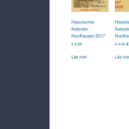
Historischer
Histori
Kalender
Kalend
Nordhausen 2017
Nordha
U
€
5.00
€
9.95
€
pr
v
Läs mer
Läs me
€