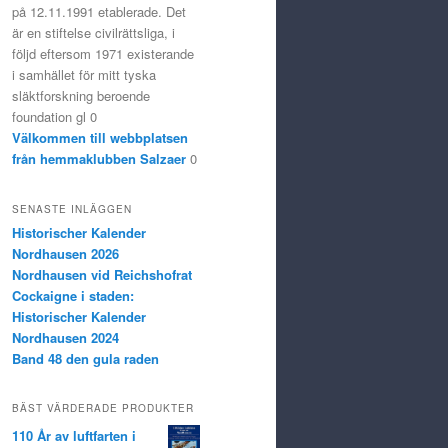
på 12.11.1991 etablerade. Det
är en stiftelse civilrättsliga, i
följd eftersom 1971 existerande
i samhället för mitt tyska
släktforskning beroende
foundation gl 0
Välkommen till webbplatsen
från hemmaklubben Salzaer
0
SENASTE INLÄGGEN
Historischer Kalender
Nordhausen 2026
Nordhausen vid Reichshofrat
Cockaigne i staden:
Historischer Kalender
Nordhausen 2024
Band 48 den gula raden
BÄST VÄRDERADE PRODUKTER
110 År av luftfarten i