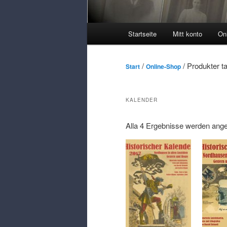
Huvudmeny
Startseite
Mitt konto
On
/
/ Produkter t
Start
Online-Shop
KALENDER
Alla 4
Ergebnisse werden ange