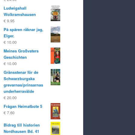
Ludwigshall
Wolkramshausen
€
9.95
På spåren räknar jag,
Elger.
€
10.00
Meines Großvaters
Geschichten
€
10.00
Gränsstenar för de
Schwarzburgska
grevarnas/prinsarnas
underherravälde
€
20.00
Frågan Heimatbote 5
€
7.60
Bidrag till historien
Nordhausen Bd. 41