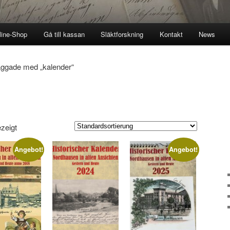
line-Shop
Gå till kassan
Släktforskning
Kontakt
News
aggade med „kalender“
zeigt
Angebot!
Angebot!