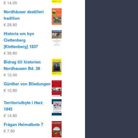
€
14.00
Nordhäuser destilleri
tradition
€
29.80
Historia om byn
Clettenberg
[Klettenberg] 1837
€
39.80
Bidrag till historien
Nordhausen Bd. 38
€
12.00
Günther von Bliedungen
€
12.80
Territoriutbyte i Harz
1945
€
14.80
Frågan Heimatbote 7
€
7.60