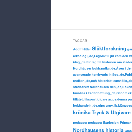
TAGGAR
Släktforskning
Adolf Hitler
ga
arkeologi,,de,Lagom till jul kom den 
idag,,de,Bidrag till historien om sta
Nordhäuser bokhandlar,,de,Även i denn
avancerade hembygds Inlägg,,de,Publ
antiken,,de,och historiskt samhälle,,
stadsarkiv Nordhausen den,,de,Boken 
bundna i Fadenheftung,,de,Genom eko
tillåtet, liksom tidigare år,,de,denna p
bokhandeln,,de,gips gruv,,lb,Münzgesc
krönika
Tryck & Utgivare 
pedagog
pedagog
Explosion
Prinsar
Nordhausens historia
Gip