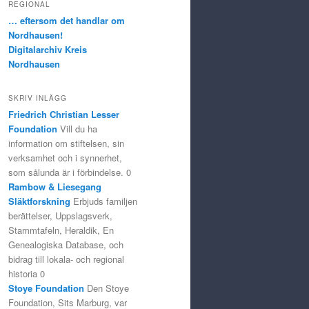
REGIONAL
… eftersom det handlar om
Nordhausen!
Digitalarchiv Kreis
Nordhausen
SKRIV INLÄGG
Friedrich Christian Lesser
Foundation
Vill du ha
information om stiftelsen, sin
verksamhet och i synnerhet,
som sålunda är i förbindelse. 0
Rambow & Liesegang
Släktforskning
Erbjuds familjen
berättelser, Uppslagsverk,
Stammtafeln, Heraldik, En
Genealogiska Database, och
bidrag till lokala- och regional
historia 0
Stoye Foundation
Den Stoye
Foundation, Sits Marburg, var