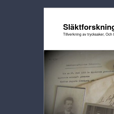
Hoppa
Hoppa
till
till
primärt
sekundärt
Släktforskning
innehåll
innehåll
Tillverkning av trycksaker, Och