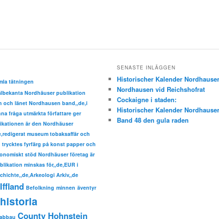
SENASTE INLÄGGEN
Historischer Kalender Nordhause
mla tätningen
Nordhausen vid Reichshofrat
välbekanta Nordhäuser publikation
Cockaigne i staden:
den och länet Nordhausen band,,de,i
Historischer Kalender Nordhause
a fråga utmärkta författare ger
Band 48 den gula raden
ikationen är den Nordhäuser
de,redigerat museum tobaksaffär och
trycktes fyrfärg på konst papper och
nomiskt stöd Nordhäuser företag är
ublikation minskas för,,de,EUR i
hichte,,de,Arkeologi Arkiv,,de
Iffland
Befolkning
minnen
äventyr
historia
County Hohnstein
sabbau