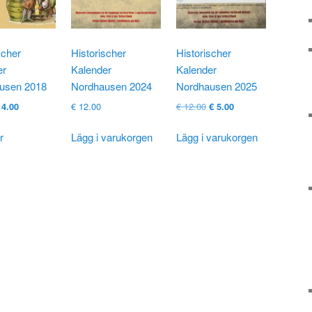
scher
Historischer
Historischer
er
Kalender
Kalender
usen 2018
Nordhausen 2024
Nordhausen 2025
rsprungligt
Nuvarande
Ursprungligt
Nuvarande
€
12.00
€
12.00
4.00
€
5.00
is
pris
pris
pris
ar:
är:
var:
är:
r
Lägg i varukorgen
Lägg i varukorgen
 9.95
€ 4.00.
€ 12.00
€ 5.00.