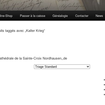
line-Shop
Passer à la caisse
Généalogie
Contacter
News
its taggés avec „
Kalter Krieg
“
 cathédrale de la Sainte-Croix Nordhausen,,de