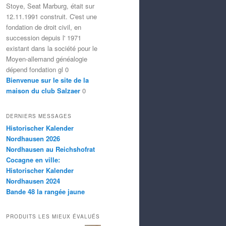
Stoye, Seat Marburg, était sur
12.11.1991 construit. C'est une
fondation de droit civil, en
succession depuis l' 1971
existant dans la société pour le
Moyen-allemand généalogie
dépend fondation gl 0
Bienvenue sur le site de la
maison du club Salzaer
0
DERNIERS MESSAGES
Historischer Kalender
Nordhausen 2026
Nordhausen au Reichshofrat
Cocagne en ville:
Historischer Kalender
Nordhausen 2024
Bande 48 la rangée jaune
PRODUITS LES MIEUX ÉVALUÉS