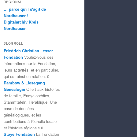
RÉGIONAL
… parce qu'il s'agit de
Nordhausen!
Digitalarchiv Kreis
Nordhausen
BLOGROLL
Friedrich Christian Lesser
Fondation
Voulez-vous des
informations sur la Fondation,
leurs activités, et en particulier,
qui est ainsi en relation. 0
Rambow & Liesegang
Généalogie
Offert aux histoires
de famille, Encyclopédies,
Stammtafeln, Héraldique, Une
base de données
généalogiques, et les
contributions à l'échelle locale-
et l'histoire régionale 0
Stoye Fondation
La Fondation