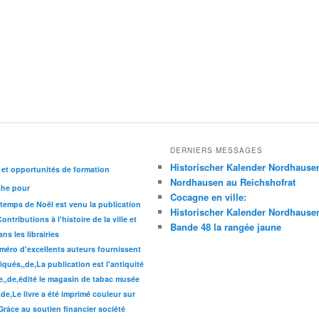
DERNIERS MESSAGES
Historischer Kalender Nordhause
 et opportunités de formation
Nordhausen au Reichshofrat
che pour
Cocagne en ville:
 temps de Noël est venu la publication
Historischer Kalender Nordhause
ntributions à l'histoire de la ville et
Bande 48 la rangée jaune
s les librairies
éro d'excellents auteurs fournissent
iqués,,de,La publication est l'antiquité
ue,,de,édité le magasin de tabac musée
,de,Le livre a été imprimé couleur sur
,Grâce au soutien financier société