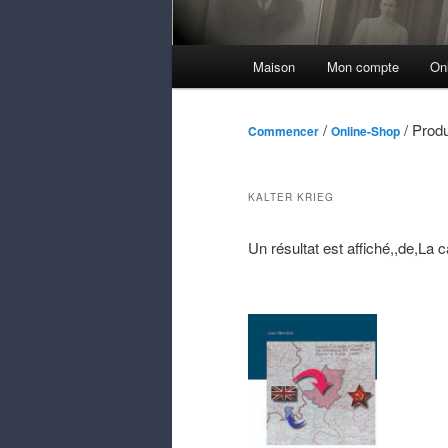
Menu
Maison
Mon compte
On
principal
/
/ Produ
Commencer
Online-Shop
KALTER KRIEG
Un résultat est affiché,,de,La