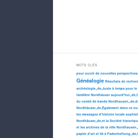
MOTS CLÉS
pour ouvrir de nouvelles perspectives
Généalogie
Résultats de recher
archéologie,,de,Juste à temps pour le
familière Nordhäuser aujourd'hui,,de,Co
du comté de bande Nordhausen,,de,dan
Nordhäuser,,de,Également dans ce num
les messages d'histoire locale sophist
Nordhäuser,,de,et la Société historiq
et les archives de la ville Nordhausen,
papier d'art et lié à Fadenheftung,,de