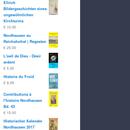
Ellrich
Bildergeschichten eines
ungewöhnlichen
Kirchturms
€
10.00
Nordhausen au
Reichshofrat | Regesten
€
25.00
L'oeil de Dieu - Désir
ardent
€
5.00
Histoire du Froid
€
9.95
Contributions à
l'histoire Nordhausen
Bd. 43
€
15.00
Historischer Kalender
Nordhausen 2017