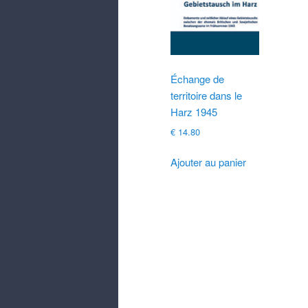
Échange de
territoire dans le
Harz 1945
€
14.80
Ajouter au panier