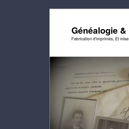
Passer
Passer
au
au
contenu
contenu
Généalogie & E
principal
secondaire
Fabrication d'imprimés, Et mis