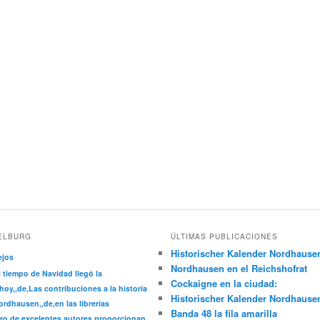
ELBURG
ÚLTIMAS PUBLICACIONES
Historischer Kalender Nordhause
ejos
Nordhausen en el Reichshofrat
l tiempo de Navidad llegó la
Cockaigne en la ciudad:
hoy,,de,Las contribuciones a la historia
Historischer Kalender Nordhause
rdhausen,,de,en las librerías
Banda 48 la fila amarilla
ro de excelentes autores proporcionan