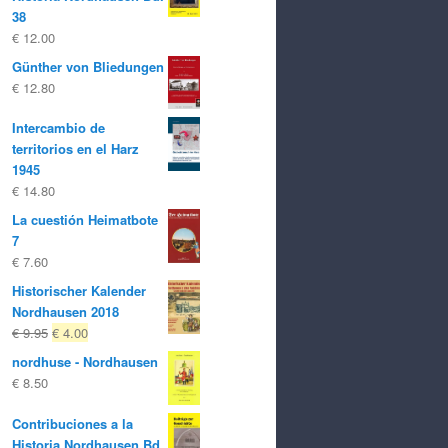
38
€
12.00
Günther von Bliedungen
€
12.80
Intercambio de
territorios en el Harz
1945
€
14.80
La cuestión Heimatbote
7
€
7.60
Historischer Kalender
Nordhausen 2018
El
El
€
9.95
€
4.00
precio
precio
nordhuse - Nordhausen
original
actual
€
8.50
era:
es:
€ 9.95
€ 4.00.
Contribuciones a la
Historia Nordhausen Bd.