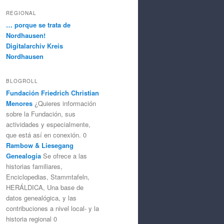
REGIONAL
… porque se trata de
Nordhausen!
Digitalarchiv Kreis
Nordhausen
BLOGROLL
Fundación Friedrich Christian
Menores
¿Quieres información
sobre la Fundación, sus
actividades y especialmente,
que está así en conexión. 0
Rambow & Liesegang
Genealogía
Se ofrece a las
historias familiares,
Enciclopedias, Stammtafeln,
HERÁLDICA, Una base de
datos genealógica, y las
contribuciones a nivel local- y la
historia regional 0