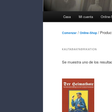
Menú
Casa
Mi cuenta
Online
Principal
/
/ Produc
Comenzar
Online-Shop
KAUTABAKFABRIKATION
Se muestra uno de los resulta