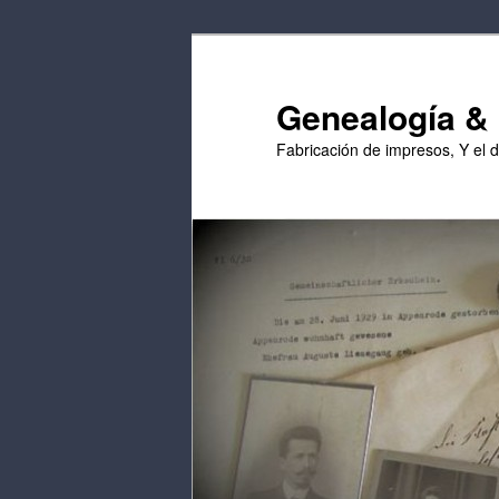
Saltar
Saltar
al
al
contenido
contenido
Genealogía & E
principal
secundario
Fabricación de impresos, Y el 