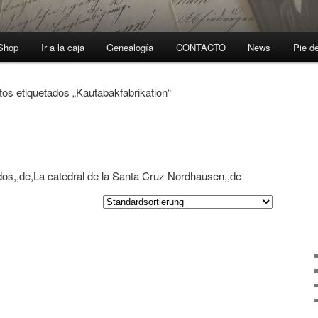
-Shop
Ir a la caja
Genealogía
CONTACTO
News
Pie d
tos etiquetados „Kautabakfabrikation“
dos,,de,La catedral de la Santa Cruz Nordhausen,,de