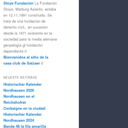
Stoye Fundación
La Fundación
Stoye, Marburg Asiento, estaba
en 12.11.1991 construido. Se
trata de una fundación de
derecho civil,, en sucesión
desde la 1971 existente en la
sociedad para la media alemana
genealogía gl fundación
dependiente 0
Bienvenidos al sitio de la
casa club de Salzaer
0
NEUESTE BEITRÄGE
Historischer Kalender
Nordhausen 2026
Nordhausen en el
Reichshofrat
Cockaigne en la ciudad:
Historischer Kalender
Nordhausen 2024
Banda 48 la fila amarilla