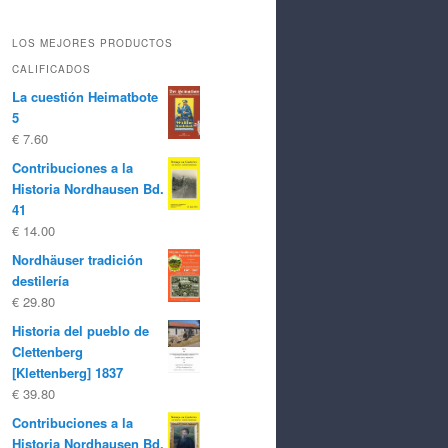
LOS MEJORES PRODUCTOS
CALIFICADOS
La cuestión Heimatbote
5
€
7.60
Contribuciones a la
Historia Nordhausen Bd.
41
€
14.00
Nordhäuser tradición
destilería
€
29.80
Historia del pueblo de
Clettenberg
[Klettenberg] 1837
€
39.80
Contribuciones a la
Historia Nordhausen Bd.