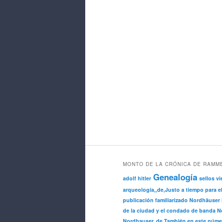
MONTO DE LA CRÓNICA DE RAMM
Genealogía
adolf hitler
sellos vi
arqueología,,de,Justo a tiempo para e
publicación familiarizado Nordhäuser 
de la ciudad y el condado de banda No
Nordhauser,,de,También en este núme