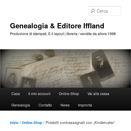
Passa
Passa
al
al
Cerca
contenuto
contenuto
principale
secondario
Genealogia & Editore Iffland
Produzione di stampati, E il layout | libreria / vendite da allora 1998
Menu
Casa
Il mio account
Online-Shop
Vai alla cassa
Principale
Genealogia
Contatto
News
Impronta
/
/ Prodotti contrassegnati con „Kindervater“
Inizio
Online-Shop