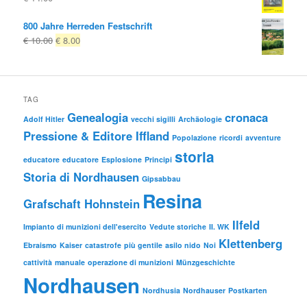
800 Jahre Herreden Festschrift
Il
Il
€
10.00
€
8.00
prezzo
prezzo
originale
attuale
era:
è:
€ 10.00
€ 8.00.
TAG
Genealogia
cronaca
Adolf Hitler
vecchi sigilli
Archäologie
Pressione & Editore Iffland
Popolazione
ricordi
avventure
storia
educatore
educatore
Esplosione
Principi
Storia di Nordhausen
Gipsabbau
Resina
Grafschaft Hohnstein
Ilfeld
Impianto di munizioni dell'esercito
Vedute storiche
II. WK
Klettenberg
Ebraismo
Kaiser
catastrofe
più gentile
asilo nido
Noi
cattività
manuale
operazione di munizioni
Münzgeschichte
Nordhausen
Nordhusia
Nordhauser
Postkarten