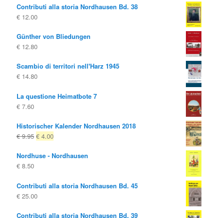
Contributi alla storia Nordhausen Bd. 38
€
12.00
Günther von Bliedungen
€
12.80
Scambio di territori nell'Harz 1945
€
14.80
La questione Heimatbote 7
€
7.60
Historischer Kalender Nordhausen 2018
Il
Il
€
9.95
€
4.00
prezzo
prezzo
Nordhuse - Nordhausen
originale
attuale
€
8.50
era:
è:
€ 9.95
€ 4.00.
Contributi alla storia Nordhausen Bd. 45
€
25.00
Contributi alla storia Nordhausen Bd. 39