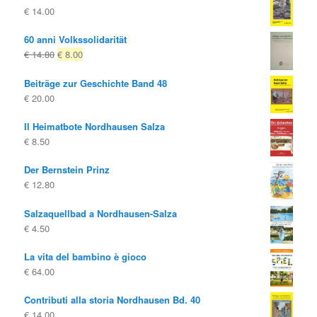
€
14.00
60 anni Volkssolidarität
Il
Il
€
14.80
€
8.00
prezzo
prezzo
Beiträge zur Geschichte Band 48
originale
attuale
€
20.00
era:
è:
€ 14.80
€ 8.00.
Il Heimatbote Nordhausen Salza
€
8.50
Der Bernstein Prinz
€
12.80
Salzaquellbad a Nordhausen-Salza
€
4.50
La vita del bambino è gioco
€
64.00
Contributi alla storia Nordhausen Bd. 40
€
14.00