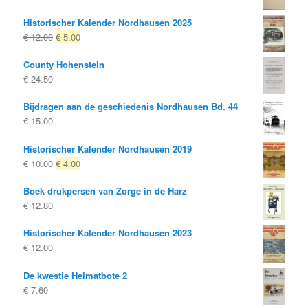
Historischer Kalender Nordhausen 2025
Oorspronkelijke
Huidige
€
12.00
€
5.00
prijs
prijs
County Hohenstein
was:
is:
€
24.50
€ 12.00
€ 5.00.
Bijdragen aan de geschiedenis Nordhausen Bd. 44
€
15.00
Historischer Kalender Nordhausen 2019
Oorspronkelijke
Huidige
€
10.00
€
4.00
prijs
prijs
Boek drukpersen van Zorge in de Harz
was:
is:
€
12.80
€ 10.00
€ 4.00.
Historischer Kalender Nordhausen 2023
€
12.00
De kwestie Heimatbote 2
€
7.60