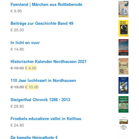
Feenland | Märchen aus Rottleberode
€
9.95
Beiträge zur Geschichte Band 49
€
20.00
In licht en vuur
€
14.80
Historischer Kalender Nordhausen 2021
Oorspronkelijke
Huidige
€
10.00
€
4.00
prijs
prijs
110 Jaar luchtvaart in Nordhausen
was:
is:
Oorspronkelijke
Huidige
€
19.80
€
10.00
€ 10.00
€ 4.00.
prijs
prijs
Steigerthal Chronik 1288 - 2013
was:
is:
€
29.80
€ 19.80
€ 10.00.
Froebels educatieve vallei in Keilhau
€
24.80
De kwestie Heimatbote 4