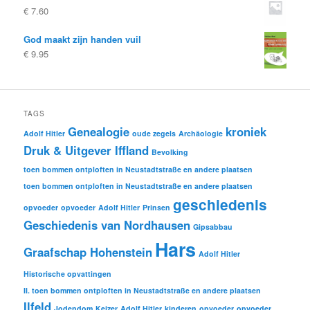
€
7.60
God maakt zijn handen vuil
€
9.95
TAGS
Genealogie
kroniek
Adolf Hitler
oude zegels
Archäologie
Druk & Uitgever Iffland
Bevolking
toen bommen ontploften in Neustadtstraße en andere plaatsen
toen bommen ontploften in Neustadtstraße en andere plaatsen
geschiedenis
opvoeder
opvoeder
Adolf Hitler
Prinsen
Geschiedenis van Nordhausen
Gipsabbau
Hars
Graafschap Hohenstein
Adolf Hitler
Historische opvattingen
II. toen bommen ontploften in Neustadtstraße en andere plaatsen
Ilfeld
Jodendom
Keizer
Adolf Hitler
kinderen
opvoeder
opvoeder