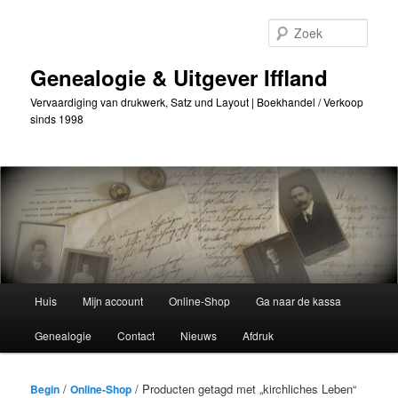
Ga
Ga
naar
naar
Zoek
de
secundaire
primaire
inhoud
Genealogie & Uitgever Iffland
inhoud
Vervaardiging van drukwerk, Satz und Layout | Boekhandel / Verkoop
sinds 1998
Hoofdmenu
Huis
Mijn account
Online-Shop
Ga naar de kassa
Genealogie
Contact
Nieuws
Afdruk
/
/ Producten getagd met „
kirchliches Leben
“
Begin
Online-Shop