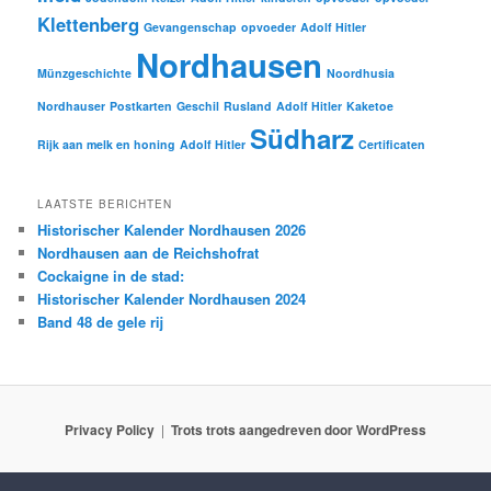
Klettenberg
Gevangenschap
opvoeder
Adolf Hitler
Nordhausen
Münzgeschichte
Noordhusia
Nordhauser
Postkarten
Geschil
Rusland
Adolf Hitler
Kaketoe
Südharz
Rijk aan melk en honing
Adolf Hitler
Certificaten
LAATSTE BERICHTEN
Historischer Kalender Nordhausen 2026
Nordhausen aan de Reichshofrat
Cockaigne in de stad:
Historischer Kalender Nordhausen 2024
Band 48 de gele rij
Privacy Policy
Trots trots aangedreven door WordPress