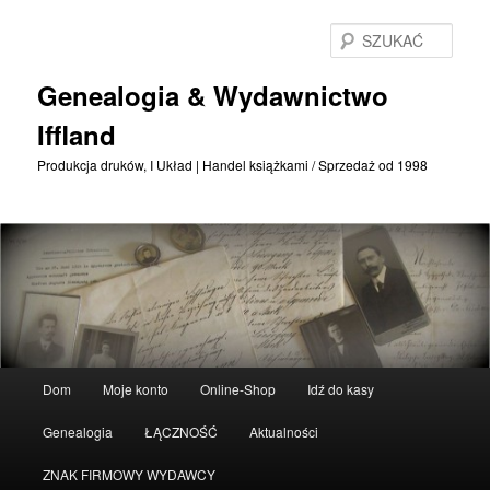
Przejdź
Przejdź
do
do
SZU
treści
treści
podstawowej
drugorzędnych
Genealogia & Wydawnictwo
Iffland
Produkcja druków, I Układ | Handel książkami / Sprzedaż od 1998
Menu
Dom
Moje konto
Online-Shop
Idź do kasy
główne
Genealogia
ŁĄCZNOŚĆ
Aktualności
ZNAK FIRMOWY WYDAWCY