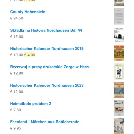
cena
cena
County Hohenstein
była:
to:
€
24.50
€ 12.00
€ 5.00.
Składki na Historia Nordhausen Bd. 44
€
15.00
Historischer Kalender Nordhausen 2019
Oryginalna
Obecna
€
10.00
€
4.00
cena
cena
Rezerwuj z prasy drukarskie Zorge w Harzu
była:
to:
€
12.80
€ 10.00
€ 4.00.
Historischer Kalender Nordhausen 2023
€
12.00
Heimatbote problem 2
€
7.60
Feenland | Märchen aus Rottleberode
€
9.95