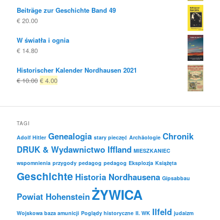
Beiträge zur Geschichte Band 49
€
20.00
W światła i ognia
€
14.80
Historischer Kalender Nordhausen 2021
Oryginalna
Obecna
€
10.00
€
4.00
cena
cena
była:
to:
€ 10.00
€ 4.00.
TAGI
Genealogia
Chronik
Adolf Hitler
stary pieczęć
Archäologie
DRUK & Wydawnictwo Iffland
MIESZKANIEC
wspomnienia
przygody
pedagog
pedagog
Eksplozja
Książęta
Geschichte
Historia Nordhausena
Gipsabbau
ŻYWICA
Powiat Hohenstein
Ilfeld
Wojskowa baza amunicji
Poglądy historyczne
II. WK
judaizm