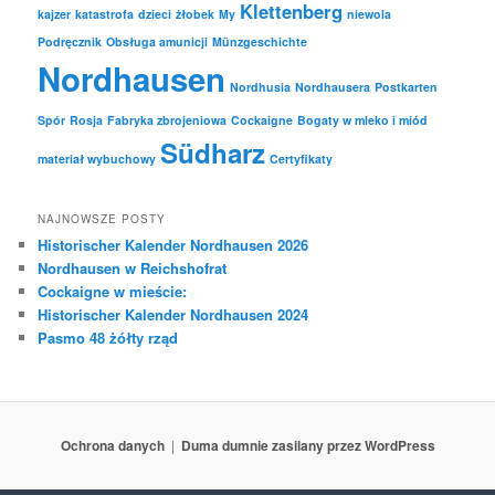
Klettenberg
kajzer
katastrofa
dzieci
żłobek
My
niewola
Podręcznik
Obsługa amunicji
Münzgeschichte
Nordhausen
Nordhusia
Nordhausera
Postkarten
Spór
Rosja
Fabryka zbrojeniowa
Cockaigne
Bogaty w mleko i miód
Südharz
materiał wybuchowy
Certyfikaty
NAJNOWSZE POSTY
Historischer Kalender Nordhausen 2026
Nordhausen w Reichshofrat
Cockaigne w mieście:
Historischer Kalender Nordhausen 2024
Pasmo 48 żółty rząd
Ochrona danych
Duma dumnie zasilany przez WordPress