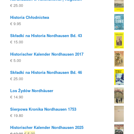
€
25.00
Historia Chłodnictwa
€
9.95
Składki na Historia Nordhausen Bd. 43
€
15.00
Historischer Kalender Nordhausen 2017
€
5.00
Składki na Historia Nordhausen Bd. 46
€
25.00
Los Żydów Nordhäuser
€
14.90
Sierpowa Kronika Nordhausen 1753
€
19.80
Historischer Kalender Nordhausen 2025
Oryginalna
Obecna
€
12.00
€
5.00