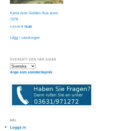
Karta över Golden Aue anno
1578
Ursprungligt
Nuvarande
€
29.80
€
19.80
pris
pris
var:
är:
Lägg i varukorgen
€ 29.80
€ 19.80.
ÖVERSÄTT DEN HÄR SIDAN
Ange som standardspråk
MÅL
Logga in