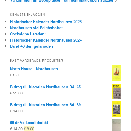
Välkommen till webbplatsen från hemmaklubben Salzaer
0
SENASTE INLÄGGEN
Historischer Kalender Nordhausen 2026
Nordhausen vid Reichshofrat
Cockaigne i staden:
Historischer Kalender Nordhausen 2024
Band 48 den gula raden
BÄST VÄRDERADE PRODUKTER
North House - Nordhausen
€
8.50
Bidrag till historien Nordhausen Bd. 45
€
25.00
Bidrag till historien Nordhausen Bd. 39
€
14.00
60 år Volkssolidarität
Ursprungligt
Nuvarande
€
14.80
€
8.00