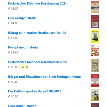
Historischer Kalender Nordhausen 2024
var:
är:
€
12.00
€ 10.00
€ 8.00.
Den Graupenstraße
€
14.80
Bidrag till historien Nordhausen Bd. 42
€
15.00
Recept med historia
€
14.80
Historischer Kalender Nordhausen 2022
Ursprungligt
Nuvarande
€
10.00
€
4.00
pris
pris
Bürger und Einwohner der Stadt Heringen/Helme
var:
är:
€
19.80
€ 10.00
€ 4.00.
Der Fußballsport in Salza 1906-2013
€
10.00
Cockaigne i staden: