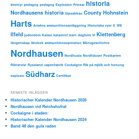
historia
äventyr
pedagog
pedagog
Explosion
Prinsar
Nordhausens historia
County Hohnstein
Gipsabbau
Harts
Arméns ammunitionsanläggning
Historiska vyer
II. WK
Ilfeld
Klettenberg
judendom
Kaiser
katastrof
barn
daghem
Vi
fångenskap
lärobok
ammunitionsoperation
Münzgeschichte
Nordhausen
Nordhusia
Nordhäuser
Postkarten
Rättstvist
Ryssland
vapenfabrik
Cockaigne
Rik på mjölk och honung
Südharz
explosiv
Certifikat
SENASTE INLÄGGEN
Historischer Kalender Nordhausen 2026
Nordhausen vid Reichshofrat
Cockaigne i staden:
Historischer Kalender Nordhausen 2024
Band 48 den gula raden