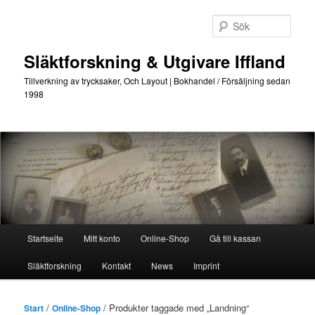
Hoppa
Hoppa
till
till
Sök
primärt
sekundärt
innehåll
innehåll
Släktforskning & Utgivare Iffland
Tillverkning av trycksaker, Och Layout | Bokhandel / Försäljning sedan
1998
Huvudmeny
Startseite
Mitt konto
Online-Shop
Gå till kassan
Släktforskning
Kontakt
News
Imprint
/
/ Produkter taggade med „Landning“
Start
Online-Shop