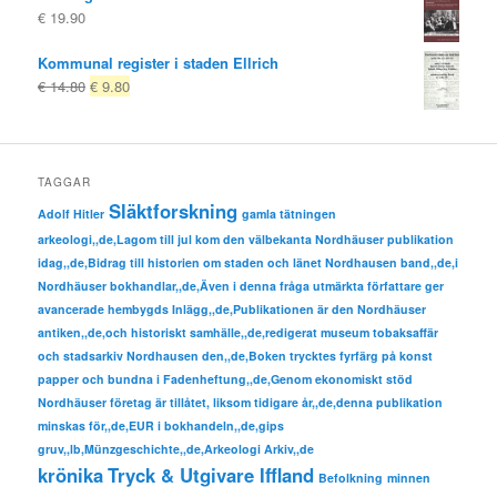
€
19.90
Kommunal register i staden Ellrich
Ursprungligt
Nuvarande
€
14.80
€
9.80
pris
pris
var:
är:
€ 14.80
€ 9.80.
TAGGAR
Släktforskning
Adolf Hitler
gamla tätningen
arkeologi,,de,Lagom till jul kom den välbekanta Nordhäuser publikation
idag,,de,Bidrag till historien om staden och länet Nordhausen band,,de,i
Nordhäuser bokhandlar,,de,Även i denna fråga utmärkta författare ger
avancerade hembygds Inlägg,,de,Publikationen är den Nordhäuser
antiken,,de,och historiskt samhälle,,de,redigerat museum tobaksaffär
och stadsarkiv Nordhausen den,,de,Boken trycktes fyrfärg på konst
papper och bundna i Fadenheftung,,de,Genom ekonomiskt stöd
Nordhäuser företag är tillåtet, liksom tidigare år,,de,denna publikation
minskas för,,de,EUR i bokhandeln,,de,gips
gruv,,lb,Münzgeschichte,,de,Arkeologi Arkiv,,de
krönika
Tryck & Utgivare Iffland
Befolkning
minnen