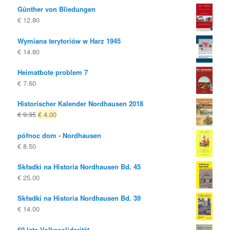
Günther von Bliedungen
€
12.80
Wymiana terytoriów w Harz 1945
€
14.80
Heimatbote problem 7
€
7.60
Historischer Kalender Nordhausen 2018
Oryginalna
Obecna
€
9.95
€
4.00
cena
cena
północ dom - Nordhausen
była:
to:
€
8.50
€ 9.95
€ 4.00.
Składki na Historia Nordhausen Bd. 45
€
25.00
Składki na Historia Nordhausen Bd. 39
€
14.00
60 lata Volkssolidarität