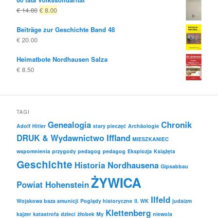
Oryginalna
Obecna
€
14.80
€
8.00
cena
cena
Beiträge zur Geschichte Band 48
była:
to:
€
20.00
€ 14.80
€ 8.00.
Heimatbote Nordhausen Salza
€
8.50
TAGI
Genealogia
Chronik
Adolf Hitler
stary pieczęć
Archäologie
DRUK & Wydawnictwo Iffland
MIESZKANIEC
wspomnienia
przygody
pedagog
pedagog
Eksplozja
Książęta
Geschichte
Historia Nordhausena
Gipsabbau
ŻYWICA
Powiat Hohenstein
Ilfeld
Wojskowa baza amunicji
Poglądy historyczne
II. WK
judaizm
Klettenberg
kajzer
katastrofa
dzieci
żłobek
My
niewola