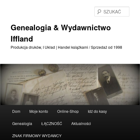
Przejdź
Przejdź
do
do
SZU
treści
treści
podstawowej
drugorzędnych
Genealogia & Wydawnictwo
Iffland
Produkcja druków, I Układ | Handel książkami / Sprzedaż od 1998
Menu
Dom
Moje konto
Online-Shop
Idź do kasy
główne
Genealogia
ŁĄCZNOŚĆ
Aktualności
ZNAK FIRMOWY WYDAWCY