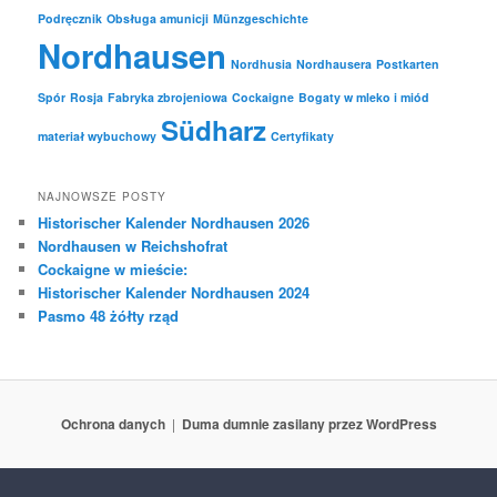
Podręcznik
Obsługa amunicji
Münzgeschichte
Nordhausen
Nordhusia
Nordhausera
Postkarten
Spór
Rosja
Fabryka zbrojeniowa
Cockaigne
Bogaty w mleko i miód
Südharz
materiał wybuchowy
Certyfikaty
NAJNOWSZE POSTY
Historischer Kalender Nordhausen 2026
Nordhausen w Reichshofrat
Cockaigne w mieście:
Historischer Kalender Nordhausen 2024
Pasmo 48 żółty rząd
Ochrona danych
Duma dumnie zasilany przez WordPress