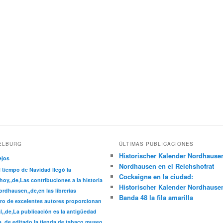
ELBURG
ÚLTIMAS PUBLICACIONES
Historischer Kalender Nordhause
ejos
Nordhausen en el Reichshofrat
l tiempo de Navidad llegó la
Cockaigne en la ciudad:
hoy,,de,Las contribuciones a la historia
Historischer Kalender Nordhause
rdhausen,,de,en las librerías
Banda 48 la fila amarilla
ro de excelentes autores proporcionan
l,,de,La publicación es la antigüedad
a,,de,editado la tienda de tabaco museo