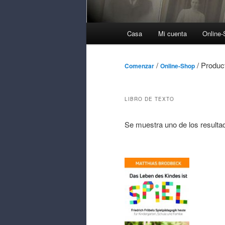
Menú
Casa
Mi cuenta
Online
Principal
/
/ Product
Comenzar
Online-Shop
LIBRO DE TEXTO
Se muestra uno de los resulta