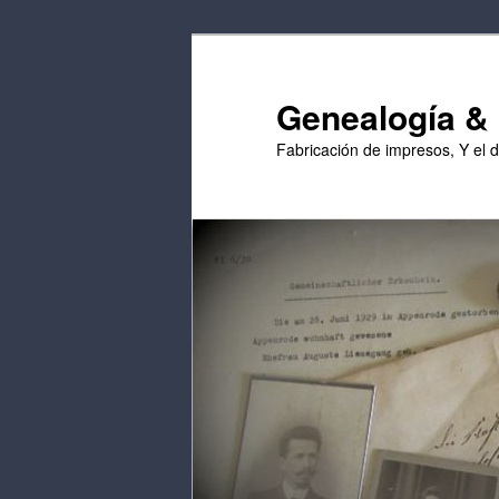
Saltar
Saltar
al
al
contenido
contenido
Genealogía & E
principal
secundario
Fabricación de impresos, Y el 