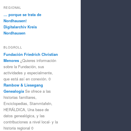
REGIONAL
… porque se trata de
Nordhausen!
Digitalarchiv Kreis
Nordhausen
BLOGROLL
Fundación Friedrich Christian
Menores
¿Quieres información
sobre la Fundación, sus
actividades y especialmente,
que está así en conexión. 0
Rambow & Liesegang
Genealogía
Se ofrece a las
historias familiares,
Enciclopedias, Stammtafeln,
HERÁLDICA, Una base de
datos genealógica, y las
contribuciones a nivel local- y la
historia regional 0