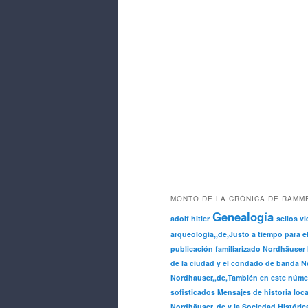
MONTO DE LA CRÓNICA DE RAMM
Genealogía
adolf hitler
sellos vi
arqueología,,de,Justo a tiempo para e
publicación familiarizado Nordhäuser 
de la ciudad y el condado de banda No
Nordhauser,,de,También en este núme
sofisticados Mensajes de historia loca
Nordhäuser,,de,y la Sociedad Históric