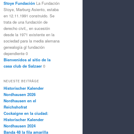
Stoye Fundación
La Fundación
Stoye, Marburg Asiento, estaba
en 12.11.1991 construido. Se
trata de una fundación de
derecho civil,, en sucesión
desde la 1971 existente en la
sociedad para la media alemana
genealogía gl fundación
dependiente 0
Bienvenidos al sitio de la
casa club de Salzaer
0
NEUESTE BEITRÄGE
Historischer Kalender
Nordhausen 2026
Nordhausen en el
Reichshofrat
Cockaigne en la ciudad:
Historischer Kalender
Nordhausen 2024
Banda 48 la fila amarilla