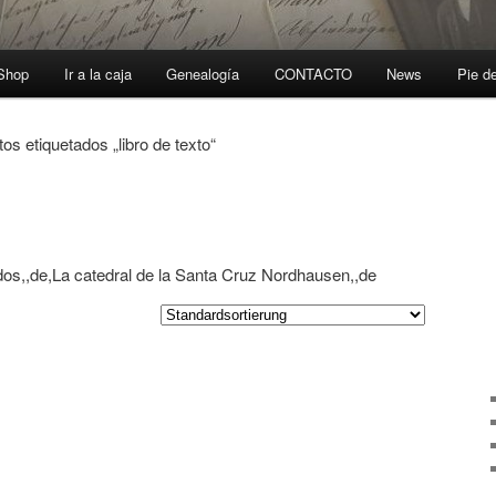
-Shop
Ir a la caja
Genealogía
CONTACTO
News
Pie d
os etiquetados „libro de texto“
dos,,de,La catedral de la Santa Cruz Nordhausen,,de