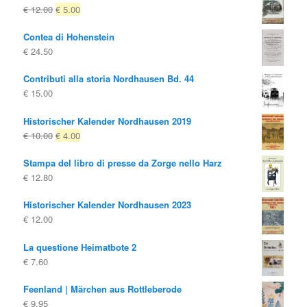
Il
Il
€
12.00
€
5.00
prezzo
prezzo
Contea di Hohenstein
originale
attuale
€
24.50
era:
è:
€ 12.00
€ 5.00.
Contributi alla storia Nordhausen Bd. 44
€
15.00
Historischer Kalender Nordhausen 2019
Il
Il
€
10.00
€
4.00
prezzo
prezzo
Stampa del libro di presse da Zorge nello Harz
originale
attuale
€
12.80
era:
è:
€ 10.00
€ 4.00.
Historischer Kalender Nordhausen 2023
€
12.00
La questione Heimatbote 2
€
7.60
Feenland | Märchen aus Rottleberode
€
9.95