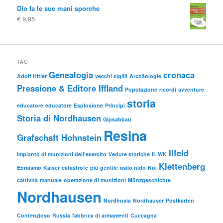
Dio fa le sue mani sporche
€
9.95
TAG
Genealogia
cronaca
Adolf Hitler
vecchi sigilli
Archäologie
Pressione & Editore Iffland
Popolazione
ricordi
avventure
storia
educatore
educatore
Esplosione
Principi
Storia di Nordhausen
Gipsabbau
Resina
Grafschaft Hohnstein
Ilfeld
Impianto di munizioni dell'esercito
Vedute storiche
II. WK
Klettenberg
Ebraismo
Kaiser
catastrofe
più gentile
asilo nido
Noi
cattività
manuale
operazione di munizioni
Münzgeschichte
Nordhausen
Nordhusia
Nordhauser
Postkarten
Contenzioso
Russia
fabbrica di armamenti
Cuccagna