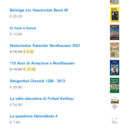
Beiträge zur Geschichte Band 49
€
20.00
In luce e fuoco
€
14.80
Historischer Kalender Nordhausen 2021
Il
Il
€
10.00
€
4.00
prezzo
prezzo
110 Anni di Aviazione a Nordhausen
originale
attuale
Il
Il
€
19.80
€
10.00
era:
è:
prezzo
prezzo
€ 10.00
€ 4.00.
Steigerthal Chronik 1288 - 2013
originale
attuale
€
29.80
era:
è:
€ 19.80
€ 10.00.
La valle educativa di Fröbel Keilhau
€
24.80
La questione Heimatbote 4
€
7.60