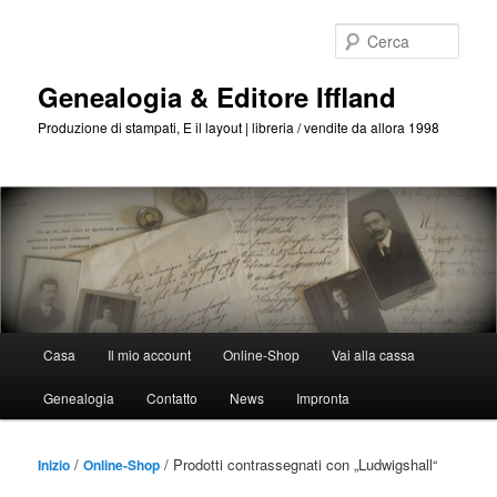
Passa
Passa
al
al
Cerca
contenuto
contenuto
principale
secondario
Genealogia & Editore Iffland
Produzione di stampati, E il layout | libreria / vendite da allora 1998
Menu
Casa
Il mio account
Online-Shop
Vai alla cassa
Principale
Genealogia
Contatto
News
Impronta
/
/ Prodotti contrassegnati con „Ludwigshall“
Inizio
Online-Shop