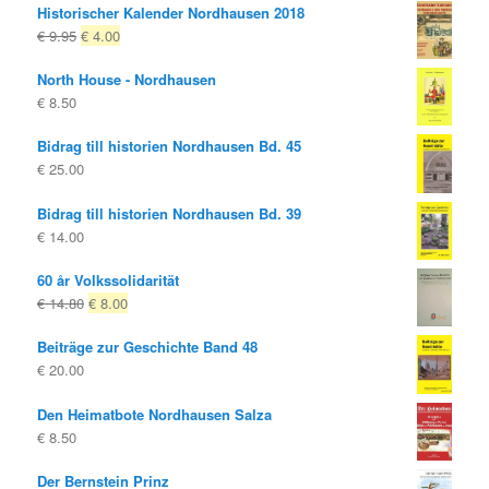
Historischer Kalender Nordhausen 2018
Ursprungligt
Nuvarande
€
9.95
€
4.00
pris
pris
North House - Nordhausen
var:
är:
€
8.50
€ 9.95
€ 4.00.
Bidrag till historien Nordhausen Bd. 45
€
25.00
Bidrag till historien Nordhausen Bd. 39
€
14.00
60 år Volkssolidarität
Ursprungligt
Nuvarande
€
14.80
€
8.00
pris
pris
Beiträge zur Geschichte Band 48
var:
är:
€
20.00
€ 14.80
€ 8.00.
Den Heimatbote Nordhausen Salza
€
8.50
Der Bernstein Prinz