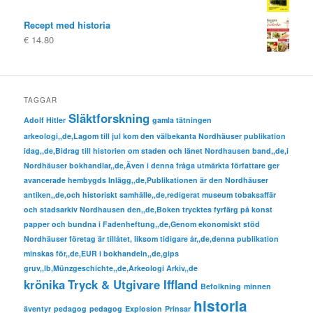
Recept med historia
€
14.80
TAGGAR
Släktforskning
Adolf Hitler
gamla tätningen
arkeologi,,de,Lagom till jul kom den välbekanta Nordhäuser publikation
idag,,de,Bidrag till historien om staden och länet Nordhausen band,,de,i
Nordhäuser bokhandlar,,de,Även i denna fråga utmärkta författare ger
avancerade hembygds Inlägg,,de,Publikationen är den Nordhäuser
antiken,,de,och historiskt samhälle,,de,redigerat museum tobaksaffär
och stadsarkiv Nordhausen den,,de,Boken trycktes fyrfärg på konst
papper och bundna i Fadenheftung,,de,Genom ekonomiskt stöd
Nordhäuser företag är tillåtet, liksom tidigare år,,de,denna publikation
minskas för,,de,EUR i bokhandeln,,de,gips
gruv,,lb,Münzgeschichte,,de,Arkeologi Arkiv,,de
krönika
Tryck & Utgivare Iffland
Befolkning
minnen
historia
äventyr
pedagog
pedagog
Explosion
Prinsar