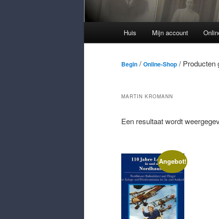
Hoofdmenu
Huis
Mijn account
Onli
/
/ Producten 
Begin
Online-Shop
MARTIN KROMANN
Een resultaat wordt weergegev
Angebot!