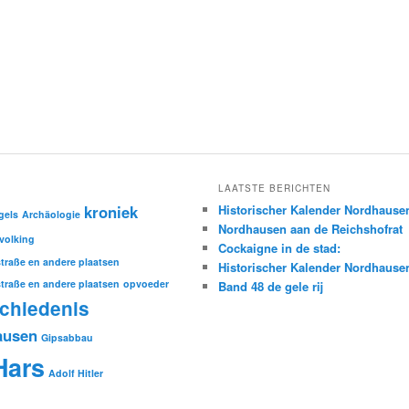
LAATSTE BERICHTEN
kroniek
Historischer Kalender Nordhause
gels
Archäologie
Nordhausen aan de Reichshofrat
volking
Cockaigne in de stad:
traße en andere plaatsen
Historischer Kalender Nordhause
traße en andere plaatsen
opvoeder
Band 48 de gele rij
chiedenis
ausen
Gipsabbau
Hars
Adolf Hitler