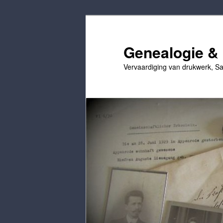
Ga
Ga
naar
naar
de
secundaire
Genealogie & 
primaire
inhoud
Vervaardiging van drukwerk, Sa
inhoud