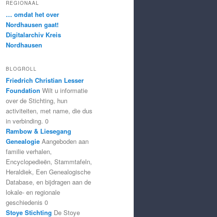
REGIONAAL
… omdat het over
Nordhausen gaat!
Digitalarchiv Kreis
Nordhausen
BLOGROLL
Friedrich Christian Lesser
Foundation
Wilt u informatie
over de Stichting, hun
activiteiten, met name, die dus
in verbinding. 0
Rambow & Liesegang
Genealogie
Aangeboden aan
familie verhalen,
Encyclopedieën, Stammtafeln,
Heraldiek, Een Genealogische
Database, en bijdragen aan de
lokale- en regionale
geschiedenis 0
Stoye Stichting
De Stoye