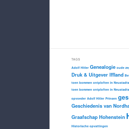
TAGS
Genealogie
Adolf Hitler
oude ze
Druk & Uitgever Iffland
Be
toen bommen ontploften in Neustadts
toen bommen ontploften in Neustadts
ges
opvoeder
Adolf Hitler
Prinsen
Geschiedenis van Nordh
Graafschap Hohenstein
Historische opvattingen