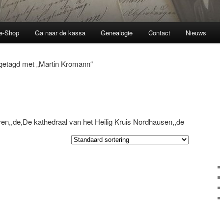
ne-Shop
Ga naar de kassa
Genealogie
Contact
Nieuws
getagd met „Martin Kromann“
en,,de,De kathedraal van het Heilig Kruis Nordhausen,,de