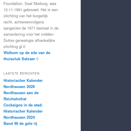
Foundation, Seat Marburg, was
12.11.1991 gebouwd. Het is een
stichting van het burgerlijk
recht, achtereenvolgens
aangezien de 1971 bestaat in de
samenleving voor het midden-
Duitse genealogie afhankelijke
stichting gl 0
Welkom op de site van de
thuisclub Salzaer
0
LAATSTE BERICHTEN
Historischer Kalender
Nordhausen 2026
Nordhausen aan de
Reichshofrat
Cockaigne in de stad:
Historischer Kalender
Nordhausen 2024
Band 48 de gele rij