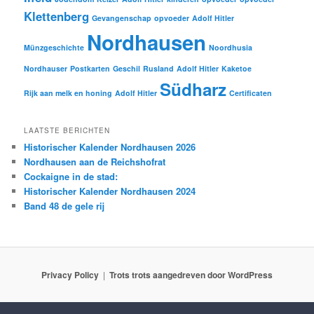
Klettenberg
Gevangenschap
opvoeder
Adolf Hitler
Nordhausen
Münzgeschichte
Noordhusia
Nordhauser
Postkarten
Geschil
Rusland
Adolf Hitler
Kaketoe
Südharz
Rijk aan melk en honing
Adolf Hitler
Certificaten
LAATSTE BERICHTEN
Historischer Kalender Nordhausen 2026
Nordhausen aan de Reichshofrat
Cockaigne in de stad:
Historischer Kalender Nordhausen 2024
Band 48 de gele rij
Privacy Policy
Trots trots aangedreven door WordPress