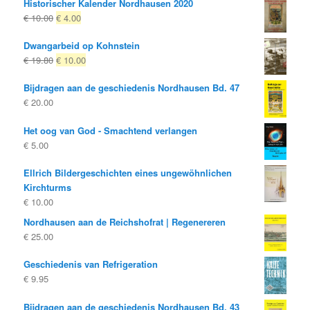
Historischer Kalender Nordhausen 2020
Oorspronkelijke
Huidige
€
10.00
€
4.00
prijs
prijs
Dwangarbeid op Kohnstein
was:
is:
Oorspronkelijke
Huidige
€
19.80
€
10.00
€ 10.00
€ 4.00.
prijs
prijs
Bijdragen aan de geschiedenis Nordhausen Bd. 47
was:
is:
€
20.00
€ 19.80
€ 10.00.
Het oog van God - Smachtend verlangen
€
5.00
Ellrich Bildergeschichten eines ungewöhnlichen
Kirchturms
€
10.00
Nordhausen aan de Reichshofrat | Regenereren
€
25.00
Geschiedenis van Refrigeration
€
9.95
Bijdragen aan de geschiedenis Nordhausen Bd. 43