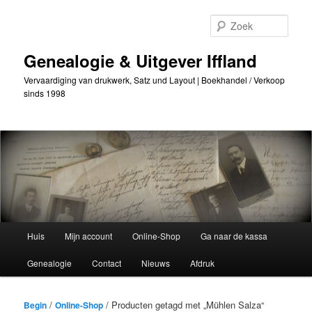
Ga
Ga
naar
naar
Zoek
de
secundaire
primaire
inhoud
Genealogie & Uitgever Iffland
inhoud
Vervaardiging van drukwerk, Satz und Layout | Boekhandel / Verkoop
sinds 1998
Hoofdmenu
Huis
Mijn account
Online-Shop
Ga naar de kassa
Genealogie
Contact
Nieuws
Afdruk
/
/ Producten getagd met „Mühlen Salza“
Begin
Online-Shop