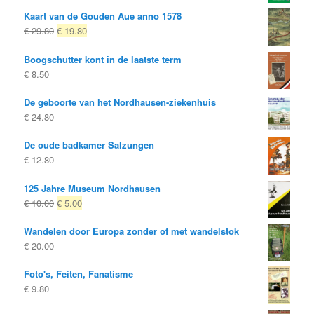
Kaart van de Gouden Aue anno 1578
Oorspronkelijke
Huidige
€
29.80
€
19.80
prijs
prijs
Boogschutter kont in de laatste term
was:
is:
€
8.50
€ 29.80
€ 19.80.
De geboorte van het Nordhausen-ziekenhuis
€
24.80
De oude badkamer Salzungen
€
12.80
125 Jahre Museum Nordhausen
Oorspronkelijke
Huidige
€
10.00
€
5.00
prijs
prijs
Wandelen door Europa zonder of met wandelstok
was:
is:
€
20.00
€ 10.00
€ 5.00.
Foto's, Feiten, Fanatisme
€
9.80