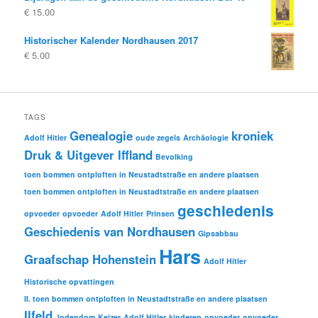
€
15.00
Historischer Kalender Nordhausen 2017
€
5.00
TAGS
Genealogie
kroniek
Adolf Hitler
oude zegels
Archäologie
Druk & Uitgever Iffland
Bevolking
toen bommen ontploften in Neustadtstraße en andere plaatsen
toen bommen ontploften in Neustadtstraße en andere plaatsen
geschiedenis
opvoeder
opvoeder
Adolf Hitler
Prinsen
Geschiedenis van Nordhausen
Gipsabbau
Hars
Graafschap Hohenstein
Adolf Hitler
Historische opvattingen
II. toen bommen ontploften in Neustadtstraße en andere plaatsen
Ilfeld
Jodendom
Keizer
Adolf Hitler
kinderen
opvoeder
opvoeder