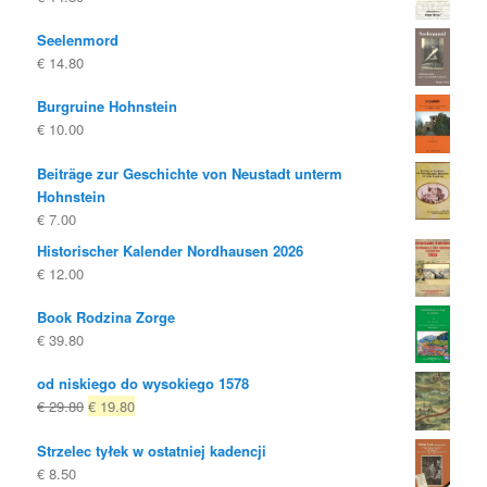
€ 25.00
€ 20.00.
Seelenmord
€
14.80
Burgruine Hohnstein
€
10.00
Beiträge zur Geschichte von Neustadt unterm
Hohnstein
€
7.00
Historischer Kalender Nordhausen 2026
€
12.00
Book Rodzina Zorge
€
39.80
od niskiego do wysokiego 1578
Oryginalna
Obecna
€
29.80
€
19.80
cena
cena
Strzelec tyłek w ostatniej kadencji
była:
to:
€
8.50
€ 29.80
€ 19.80.