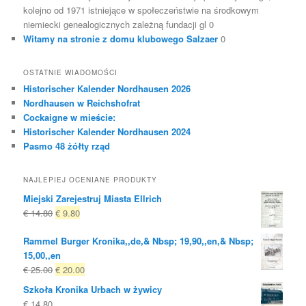
kolejno od 1971 istniejące w społeczeństwie na środkowym
niemiecki genealogicznych zależną fundacji gl 0
Witamy na stronie z domu klubowego Salzaer
0
OSTATNIE WIADOMOŚCI
Historischer Kalender Nordhausen 2026
Nordhausen w Reichshofrat
Cockaigne w mieście:
Historischer Kalender Nordhausen 2024
Pasmo 48 żółty rząd
NAJLEPIEJ OCENIANE PRODUKTY
Miejski Zarejestruj Miasta Ellrich
Oryginalna
Obecna
€
14.80
€
9.80
cena
cena
Rammel Burger Kronika,,de,& Nbsp; 19,90,,en,& Nbsp;
była:
to:
15,00,,en
€ 14.80
€ 9.80.
Oryginalna
Obecna
€
25.00
€
20.00
cena
cena
Szkoła Kronika Urbach w żywicy
była:
to:
€
14.80