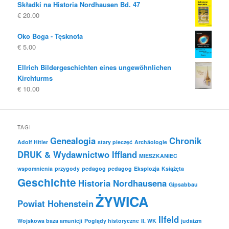
Składki na Historia Nordhausen Bd. 47
była:
to:
€
20.00
€ 19.80
€ 10.00.
Oko Boga - Tęsknota
€
5.00
Ellrich Bildergeschichten eines ungewöhnlichen
Kirchturms
€
10.00
TAGI
Genealogia
Chronik
Adolf Hitler
stary pieczęć
Archäologie
DRUK & Wydawnictwo Iffland
MIESZKANIEC
wspomnienia
przygody
pedagog
pedagog
Eksplozja
Książęta
Geschichte
Historia Nordhausena
Gipsabbau
ŻYWICA
Powiat Hohenstein
Ilfeld
Wojskowa baza amunicji
Poglądy historyczne
II. WK
judaizm