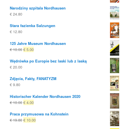
Narodziny szpitala Nordhausen
€
24.80
Stara łazienka Salzungen
€
12.80
125 Jahre Museum Nordhausen
Oryginalna
Obecna
€
10.00
€
5.00
cena
cena
Wędrówka po Europie bez laski lub z laską
była:
to:
€
20.00
€ 10.00
€ 5.00.
Zdjęcia, Fakty, FANATYZM
€
9.80
Historischer Kalender Nordhausen 2020
Oryginalna
Obecna
€
10.00
€
4.00
cena
cena
Praca przymusowa na Kohnstein
była:
to:
Oryginalna
Obecna
€
19.80
€
10.00
€ 10.00
€ 4.00.
cena
cena