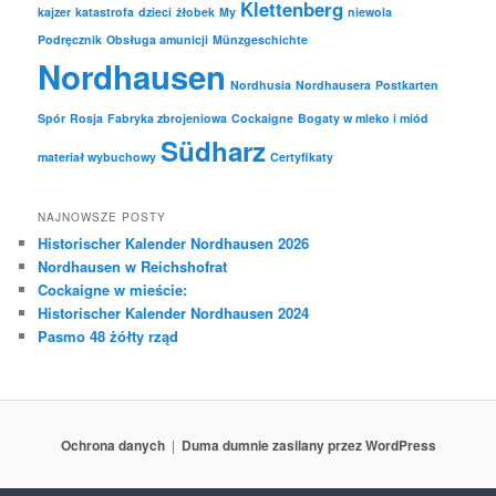
Klettenberg
kajzer
katastrofa
dzieci
żłobek
My
niewola
Podręcznik
Obsługa amunicji
Münzgeschichte
Nordhausen
Nordhusia
Nordhausera
Postkarten
Spór
Rosja
Fabryka zbrojeniowa
Cockaigne
Bogaty w mleko i miód
Südharz
materiał wybuchowy
Certyfikaty
NAJNOWSZE POSTY
Historischer Kalender Nordhausen 2026
Nordhausen w Reichshofrat
Cockaigne w mieście:
Historischer Kalender Nordhausen 2024
Pasmo 48 żółty rząd
Ochrona danych
Duma dumnie zasilany przez WordPress