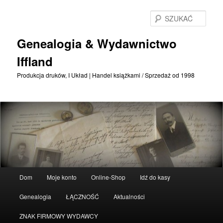
Przejdź
Przejdź
do
do
SZU
treści
treści
podstawowej
drugorzędnych
Genealogia & Wydawnictwo
Iffland
Produkcja druków, I Układ | Handel książkami / Sprzedaż od 1998
Menu
Dom
Moje konto
Online-Shop
Idź do kasy
główne
Genealogia
ŁĄCZNOŚĆ
Aktualności
ZNAK FIRMOWY WYDAWCY