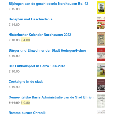
Bijdragen aan de geschiedenis Nordhausen Bd. 42
€
15.00
Recepten met Geschiedenis
€
14.80
Historischer Kalender Nordhausen 2022
Oorspronkelijke
Huidige
€
10.00
€
4.00
prijs
prijs
Bürger und Einwohner der Stadt Heringen/Helme
was:
is:
€
19.80
€ 10.00
€ 4.00.
Der Fußballsport in Salza 1906-2013
€
10.00
Cockaigne in de stad:
€
19.90
Gemeentelijke Basis Administratie van de Stad Ellrich
Oorspronkelijke
Huidige
€
14.80
€
9.80
prijs
prijs
Rammelburger Chronik
was:
is: