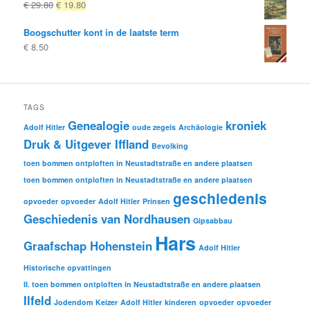
Oorspronkelijke
Huidige
€
29.80
€
19.80
prijs
prijs
Boogschutter kont in de laatste term
was:
is:
€
8.50
€ 29.80
€ 19.80.
TAGS
Genealogie
kroniek
Adolf Hitler
oude zegels
Archäologie
Druk & Uitgever Iffland
Bevolking
toen bommen ontploften in Neustadtstraße en andere plaatsen
toen bommen ontploften in Neustadtstraße en andere plaatsen
geschiedenis
opvoeder
opvoeder
Adolf Hitler
Prinsen
Geschiedenis van Nordhausen
Gipsabbau
Hars
Graafschap Hohenstein
Adolf Hitler
Historische opvattingen
II. toen bommen ontploften in Neustadtstraße en andere plaatsen
Ilfeld
Jodendom
Keizer
Adolf Hitler
kinderen
opvoeder
opvoeder