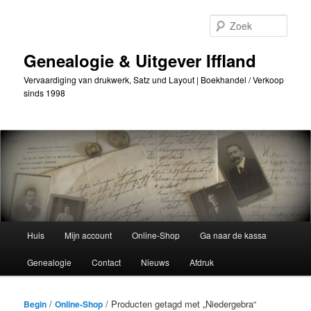
Ga
Ga
naar
naar
Zoek
de
secundaire
primaire
inhoud
Genealogie & Uitgever Iffland
inhoud
Vervaardiging van drukwerk, Satz und Layout | Boekhandel / Verkoop
sinds 1998
Hoofdmenu
Huis
Mijn account
Online-Shop
Ga naar de kassa
Genealogie
Contact
Nieuws
Afdruk
/
/ Producten getagd met „Niedergebra“
Begin
Online-Shop