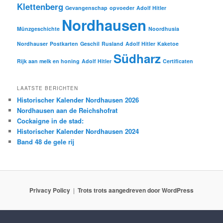
Klettenberg
Gevangenschap
opvoeder
Adolf Hitler
Nordhausen
Münzgeschichte
Noordhusia
Nordhauser
Postkarten
Geschil
Rusland
Adolf Hitler
Kaketoe
Südharz
Rijk aan melk en honing
Adolf Hitler
Certificaten
LAATSTE BERICHTEN
Historischer Kalender Nordhausen 2026
Nordhausen aan de Reichshofrat
Cockaigne in de stad:
Historischer Kalender Nordhausen 2024
Band 48 de gele rij
Privacy Policy
Trots trots aangedreven door WordPress