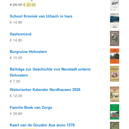
Oorspronkelijke
Huidige
€
25.00
€
20.00
€ 14.80
€ 9.80.
prijs
prijs
School Kroniek van Urbach in hars
was:
is:
€
14.80
€ 25.00
€ 20.00.
Seelenmord
€
14.80
Burgruine Hohnstein
€
10.00
Beiträge zur Geschichte von Neustadt unterm
Hohnstein
€
7.00
Historischer Kalender Nordhausen 2026
€
12.00
Familie Boek van Zorge
€
39.80
Kaart van de Gouden Aue anno 1578