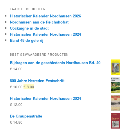
LAATSTE BERICHTEN
Historischer Kalender Nordhausen 2026
Nordhausen aan de Reichshofrat
Cockaigne in de stad:
Historischer Kalender Nordhausen 2024
Band 48 de gele rij
BEST GEWAARDEERD PRODUCTEN
Bijdragen aan de geschiedenis Nordhausen Bd. 40
€
14.00
800 Jahre Herreden Festschrift
Oorspronkelijke
Huidige
€
10.00
€
8.00
prijs
prijs
Historischer Kalender Nordhausen 2024
was:
is:
€
12.00
€ 10.00
€ 8.00.
De Graupenstraße
€
14.80