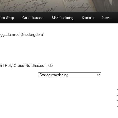
line-Shop
Gå till kassan
Släktforskning
Kontakt
News
aggade med „Niedergebra“
len i Holy Cross Nordhausen,,de