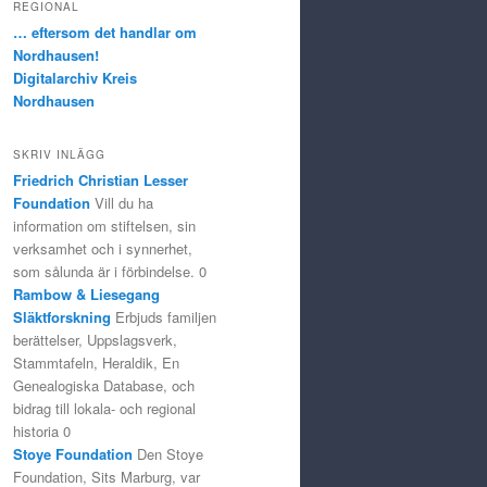
REGIONAL
… eftersom det handlar om
Nordhausen!
Digitalarchiv Kreis
Nordhausen
SKRIV INLÄGG
Friedrich Christian Lesser
Foundation
Vill du ha
information om stiftelsen, sin
verksamhet och i synnerhet,
som sålunda är i förbindelse. 0
Rambow & Liesegang
Släktforskning
Erbjuds familjen
berättelser, Uppslagsverk,
Stammtafeln, Heraldik, En
Genealogiska Database, och
bidrag till lokala- och regional
historia 0
Stoye Foundation
Den Stoye
Foundation, Sits Marburg, var