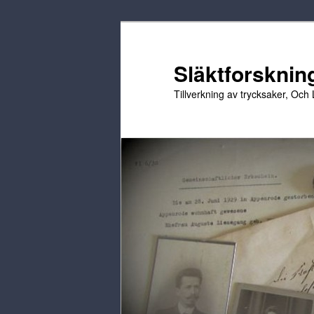
Hoppa
Hoppa
till
till
primärt
sekundärt
Släktforskning
innehåll
innehåll
Tillverkning av trycksaker, Och