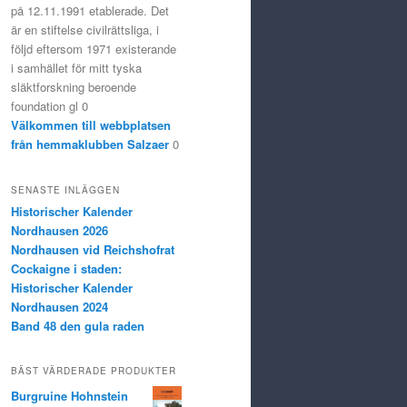
på 12.11.1991 etablerade. Det
är en stiftelse civilrättsliga, i
följd eftersom 1971 existerande
i samhället för mitt tyska
släktforskning beroende
foundation gl 0
Välkommen till webbplatsen
från hemmaklubben Salzaer
0
SENASTE INLÄGGEN
Historischer Kalender
Nordhausen 2026
Nordhausen vid Reichshofrat
Cockaigne i staden:
Historischer Kalender
Nordhausen 2024
Band 48 den gula raden
BÄST VÄRDERADE PRODUKTER
Burgruine Hohnstein