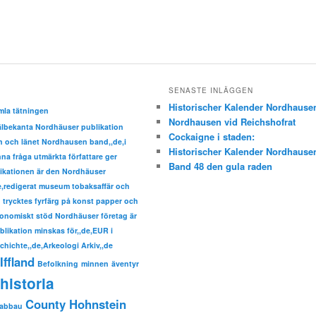
SENASTE INLÄGGEN
Historischer Kalender Nordhause
mla tätningen
Nordhausen vid Reichshofrat
välbekanta Nordhäuser publikation
Cockaigne i staden:
den och länet Nordhausen band,,de,i
Historischer Kalender Nordhause
a fråga utmärkta författare ger
Band 48 den gula raden
ikationen är den Nordhäuser
de,redigerat museum tobaksaffär och
trycktes fyrfärg på konst papper och
nomiskt stöd Nordhäuser företag är
ublikation minskas för,,de,EUR i
hichte,,de,Arkeologi Arkiv,,de
Iffland
Befolkning
minnen
äventyr
historia
County Hohnstein
sabbau