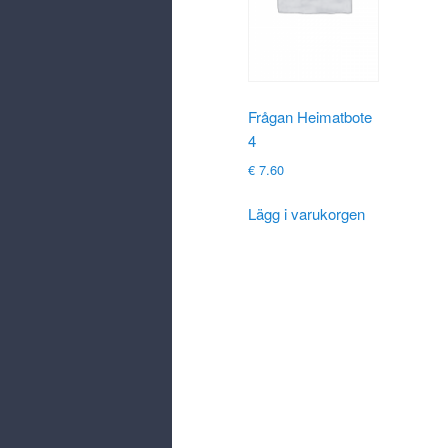
Frågan Heimatbote
4
€
7.60
Lägg i varukorgen