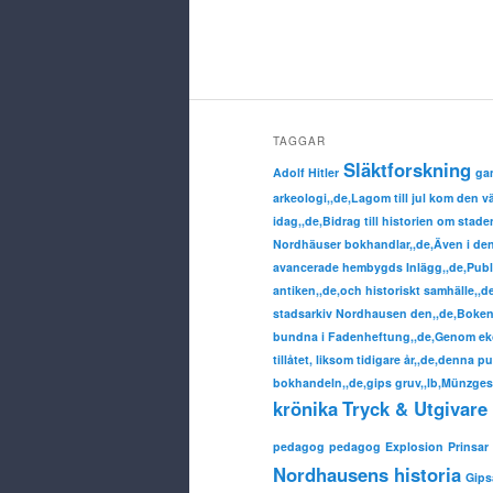
TAGGAR
Släktforskning
Adolf Hitler
ga
arkeologi,,de,Lagom till jul kom den 
idag,,de,Bidrag till historien om sta
Nordhäuser bokhandlar,,de,Även i denn
avancerade hembygds Inlägg,,de,Publ
antiken,,de,och historiskt samhälle,,
stadsarkiv Nordhausen den,,de,Boken 
bundna i Fadenheftung,,de,Genom eko
tillåtet, liksom tidigare år,,de,denna p
bokhandeln,,de,gips gruv,,lb,Münzgesc
krönika
Tryck & Utgivare 
pedagog
pedagog
Explosion
Prinsar
Nordhausens historia
Gip