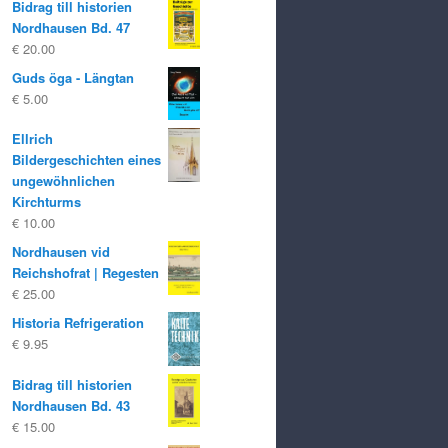
Bidrag till historien
var:
är:
Nordhausen Bd. 47
€ 19.80
€ 10.00.
€
20.00
Guds öga - Längtan
€
5.00
Ellrich
Bildergeschichten eines
ungewöhnlichen
Kirchturms
€
10.00
Nordhausen vid
Reichshofrat | Regesten
€
25.00
Historia Refrigeration
€
9.95
Bidrag till historien
Nordhausen Bd. 43
€
15.00