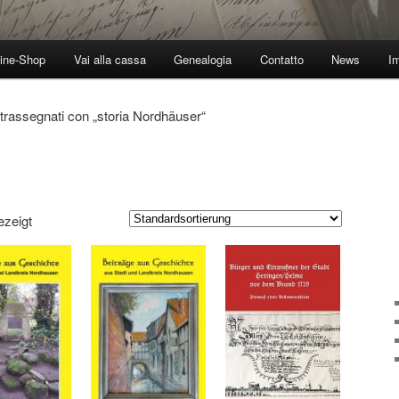
ine-Shop
Vai alla cassa
Genealogia
Contatto
News
I
ntrassegnati con „storia Nordhäuser“
ezeigt