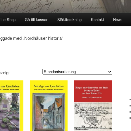
line-Shop
Gå till kassan
Släktforskning
Kontakt
News
aggade med „Nordhäuser historia“
zeigt