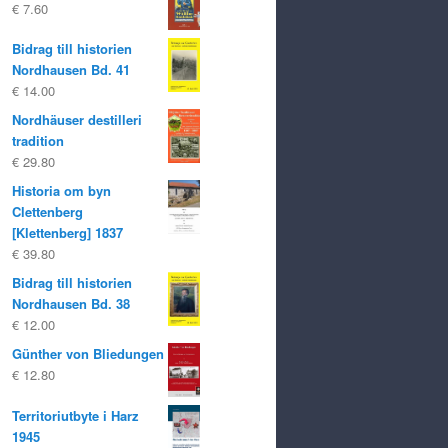
€
7.60
Bidrag till historien
Nordhausen Bd. 41
€
14.00
Nordhäuser destilleri
tradition
€
29.80
Historia om byn
Clettenberg
[Klettenberg] 1837
€
39.80
Bidrag till historien
Nordhausen Bd. 38
€
12.00
Günther von Bliedungen
€
12.80
Territoriutbyte i Harz
1945