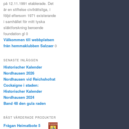
på 12.11.1991 etablerade. Det
är en stiftelse civilrättsliga, i
följd eftersom 1971 existerande
i samhället för mitt tyska
släktforskning beroende
foundation gl 0
Välkommen till webbplatsen
från hemmaklubben Salzaer
0
SENASTE INLÄGGEN
Historischer Kalender
Nordhausen 2026
Nordhausen vid Reichshofrat
Cockaigne i staden:
Historischer Kalender
Nordhausen 2024
Band 48 den gula raden
BÄST VÄRDERADE PRODUKTER
Frågan Heimatbote 5