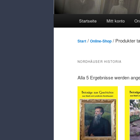
Huvudmeny
Startseite
Mitt konto
On
/
/ Produkter t
Start
Online-Shop
NORDHÄUSER HISTORIA
Alla 5
Ergebnisse werden ange