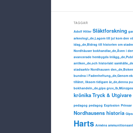
TAGGAR
Släktforskning
Adolf Hitler
ga
arkeologi,,de,Lagom till jul kom den 
idag,,de,Bidrag till historien om sta
Nordhäuser bokhandlar,,de,Även i denn
avancerade hembygds Inlägg,,de,Publ
antiken,,de,och historiskt samhälle,,
stadsarkiv Nordhausen den,,de,Boken 
bundna i Fadenheftung,,de,Genom eko
tillåtet, liksom tidigare år,,de,denna p
bokhandeln,,de,gips gruv,,lb,Münzgesc
krönika
Tryck & Utgivare 
pedagog
pedagog
Explosion
Prinsar
Nordhausens historia
Gip
Harts
Arméns ammunitionsan