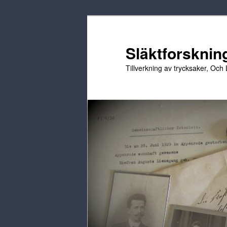
Hoppa
Hoppa
till
till
primärt
sekundärt
Släktforskning
innehåll
innehåll
Tillverkning av trycksaker, Och