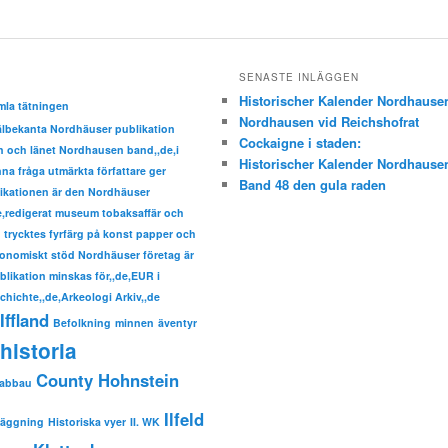
SENASTE INLÄGGEN
Historischer Kalender Nordhause
mla tätningen
Nordhausen vid Reichshofrat
välbekanta Nordhäuser publikation
Cockaigne i staden:
den och länet Nordhausen band,,de,i
Historischer Kalender Nordhause
a fråga utmärkta författare ger
Band 48 den gula raden
ikationen är den Nordhäuser
de,redigerat museum tobaksaffär och
trycktes fyrfärg på konst papper och
nomiskt stöd Nordhäuser företag är
ublikation minskas för,,de,EUR i
hichte,,de,Arkeologi Arkiv,,de
Iffland
Befolkning
minnen
äventyr
historia
County Hohnstein
sabbau
Ilfeld
läggning
Historiska vyer
II. WK