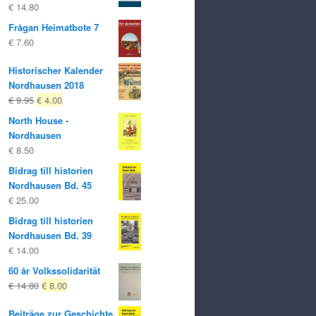
€
14.80
Frågan Heimatbote 7
€
7.60
Historischer Kalender
Nordhausen 2018
Ursprungligt
Nuvarande
€
9.95
€
4.00
pris
pris
North House -
var:
är:
Nordhausen
€ 9.95
€ 4.00.
€
8.50
Bidrag till historien
Nordhausen Bd. 45
€
25.00
Bidrag till historien
Nordhausen Bd. 39
€
14.00
60 år Volkssolidarität
Ursprungligt
Nuvarande
€
14.80
€
8.00
pris
pris
Beiträge zur Geschichte
var:
är: