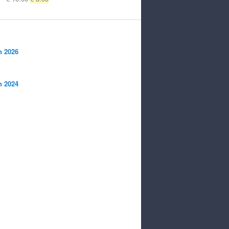
pris
pris
var:
är:
€ 10.00
€ 8.00.
n 2026
n 2024