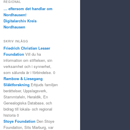
REGIONAL
… eftersom det handlar om
Nordhausen!
Digitalarchiv Kreis
Nordhausen
SKRIV INLÄGG
Friedrich Christian Lesser
Foundation
Vill du ha
information om stiftelsen, sin
verksamhet och i synnerhet,
som sålunda är i förbindelse. 0
Rambow & Liesegang
Släktforskning
Erbjuds familjen
berättelser, Uppslagsverk,
Stammtafeln, Heraldik, En
Genealogiska Database, och
bidrag till lokala- och regional
historia 0
Stoye Foundation
Den Stoye
Foundation, Sits Marburg, var