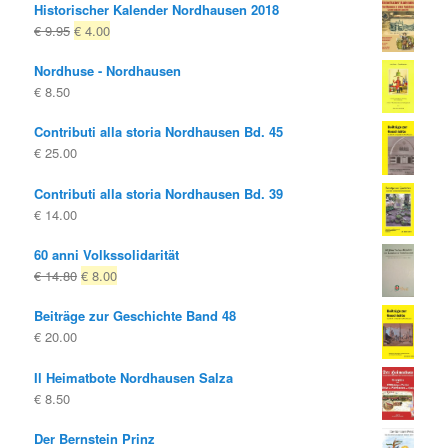
Historischer Kalender Nordhausen 2018
Il
Il
€
9.95
€
4.00
prezzo
prezzo
Nordhuse - Nordhausen
originale
attuale
€
8.50
era:
è:
€ 9.95
€ 4.00.
Contributi alla storia Nordhausen Bd. 45
€
25.00
Contributi alla storia Nordhausen Bd. 39
€
14.00
60 anni Volkssolidarität
Il
Il
€
14.80
€
8.00
prezzo
prezzo
Beiträge zur Geschichte Band 48
originale
attuale
€
20.00
era:
è:
€ 14.80
€ 8.00.
Il Heimatbote Nordhausen Salza
€
8.50
Der Bernstein Prinz