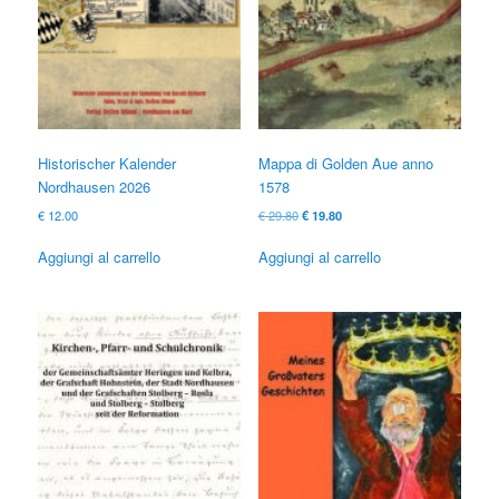
Historischer Kalender
Mappa di Golden Aue anno
Nordhausen 2026
1578
Il
Il
€
12.00
€
29.80
€
19.80
prezzo
prezzo
originale
attuale
Aggiungi al carrello
Aggiungi al carrello
era:
è:
€ 29.80
€ 19.80.