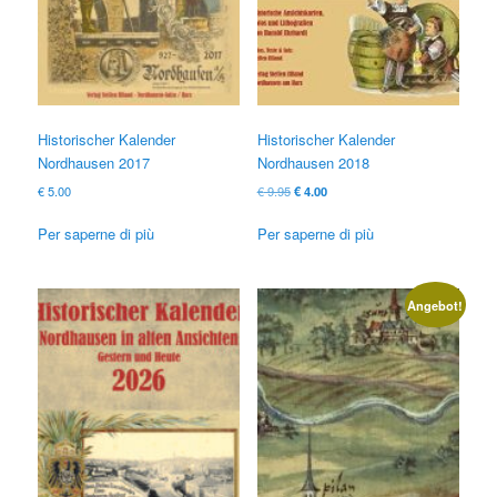
Historischer Kalender
Historischer Kalender
Nordhausen 2017
Nordhausen 2018
Il
Il
€
5.00
€
9.95
€
4.00
prezzo
prezzo
originale
attuale
Per saperne di più
Per saperne di più
era:
è:
€ 9.95
€ 4.00.
Angebot!