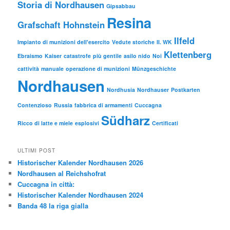
Storia di Nordhausen
Gipsabbau
Resina
Grafschaft Hohnstein
Ilfeld
Impianto di munizioni dell'esercito
Vedute storiche
II. WK
Klettenberg
Ebraismo
Kaiser
catastrofe
più gentile
asilo nido
Noi
cattività
manuale
operazione di munizioni
Münzgeschichte
Nordhausen
Nordhusia
Nordhauser
Postkarten
Contenzioso
Russia
fabbrica di armamenti
Cuccagna
Südharz
Ricco di latte e miele
esplosivi
Certificati
ULTIMI POST
Historischer Kalender Nordhausen 2026
Nordhausen al Reichshofrat
Cuccagna in città:
Historischer Kalender Nordhausen 2024
Banda 48 la riga gialla