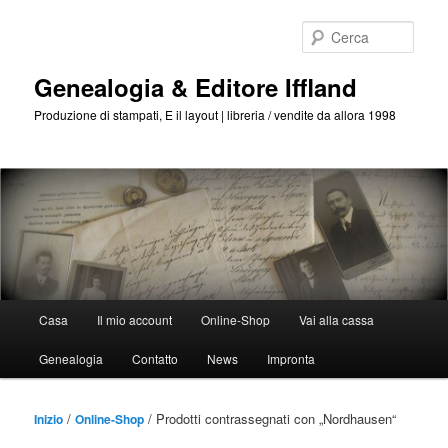
Passa
Passa
al
al
Cerca
contenuto
contenuto
principale
secondario
Genealogia & Editore Iffland
Produzione di stampati, E il layout | libreria / vendite da allora 1998
Menu
Casa
Il mio account
Online-Shop
Vai alla cassa
Principale
Genealogia
Contatto
News
Impronta
/
/ Prodotti contrassegnati con „Nordhausen“
Inizio
Online-Shop