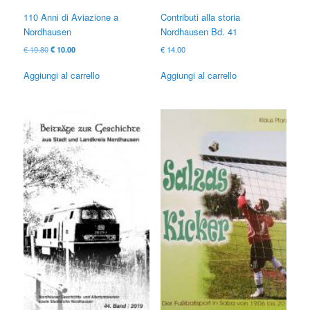
110 Anni di Aviazione a
Contributi alla storia
Nordhausen
Nordhausen Bd. 41
Il
Il
€
19.80
€
10.00
€
14.00
prezzo
prezzo
originale
attuale
Aggiungi al carrello
Aggiungi al carrello
era:
è:
€ 19.80
€ 10.00.