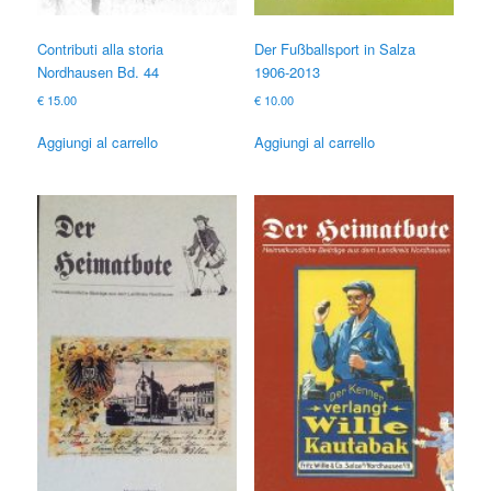
Contributi alla storia
Der Fußballsport in Salza
Nordhausen Bd. 44
1906-2013
€
15.00
€
10.00
Aggiungi al carrello
Aggiungi al carrello