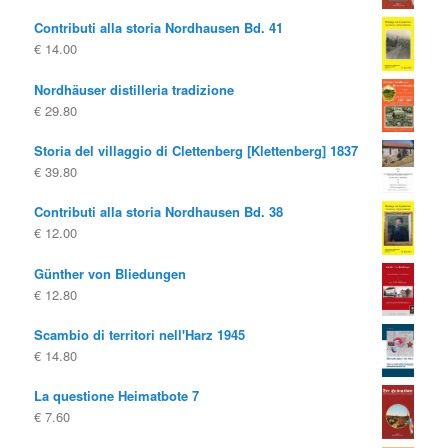
Contributi alla storia Nordhausen Bd. 41
€
14.00
Nordhäuser distilleria tradizione
€
29.80
Storia del villaggio di Clettenberg [Klettenberg] 1837
€
39.80
Contributi alla storia Nordhausen Bd. 38
€
12.00
Günther von Bliedungen
€
12.80
Scambio di territori nell'Harz 1945
€
14.80
La questione Heimatbote 7
€
7.60