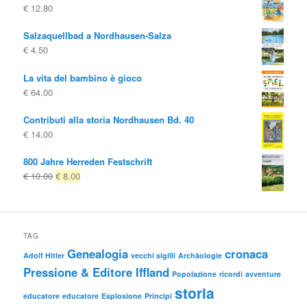
€
12.80
Salzaquellbad a Nordhausen-Salza
€
4.50
La vita del bambino è gioco
€
64.00
Contributi alla storia Nordhausen Bd. 40
€
14.00
800 Jahre Herreden Festschrift
Il
Il
€
10.00
€
8.00
prezzo
prezzo
originale
attuale
era:
è:
€ 10.00
€ 8.00.
TAG
Genealogia
cronaca
Adolf Hitler
vecchi sigilli
Archäologie
Pressione & Editore Iffland
Popolazione
ricordi
avventure
storia
educatore
educatore
Esplosione
Principi