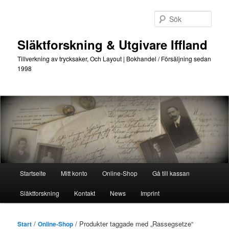
Hoppa
Hoppa
till
till
Sök
primärt
sekundärt
innehåll
innehåll
Släktforskning & Utgivare Iffland
Tillverkning av trycksaker, Och Layout | Bokhandel / Försäljning sedan
1998
Huvudmeny
Startseite
Mitt konto
Online-Shop
Gå till kassan
Släktforskning
Kontakt
News
Imprint
/
/ Produkter taggade med „Rassegsetze“
Start
Online-Shop