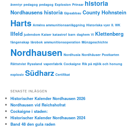
historia
äventyr
pedagog
pedagog
Explosion
Prinsar
Nordhausens historia
County Hohnstein
Gipsabbau
Harts
Arméns ammunitionsanläggning
Historiska vyer
II. WK
Ilfeld
Klettenberg
judendom
Kaiser
katastrof
barn
daghem
Vi
fångenskap
lärobok
ammunitionsoperation
Münzgeschichte
Nordhausen
Nordhusia
Nordhäuser
Postkarten
Rättstvist
Ryssland
vapenfabrik
Cockaigne
Rik på mjölk och honung
Südharz
explosiv
Certifikat
SENASTE INLÄGGEN
Historischer Kalender Nordhausen 2026
Nordhausen vid Reichshofrat
Cockaigne i staden:
Historischer Kalender Nordhausen 2024
Band 48 den gula raden