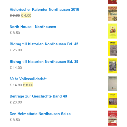
Historischer Kalender Nordhausen 2018
Ursprungligt
Nuvarande
€
9.95
€
4.00
pris
pris
North House - Nordhausen
var:
är:
€
8.50
€ 9.95
€ 4.00.
Bidrag till historien Nordhausen Bd. 45
€
25.00
Bidrag till historien Nordhausen Bd. 39
€
14.00
60 år Volkssolidarität
Ursprungligt
Nuvarande
€
14.80
€
8.00
pris
pris
Beiträge zur Geschichte Band 48
var:
är:
€
20.00
€ 14.80
€ 8.00.
Den Heimatbote Nordhausen Salza
€
8.50