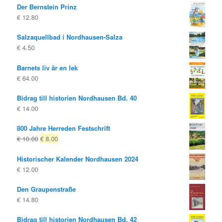
Der Bernstein Prinz
€
12.80
Salzaquellbad i Nordhausen-Salza
€
4.50
Barnets liv är en lek
€
64.00
Bidrag till historien Nordhausen Bd. 40
€
14.00
800 Jahre Herreden Festschrift
Ursprungligt
Nuvarande
€
10.00
€
8.00
pris
pris
Historischer Kalender Nordhausen 2024
var:
är:
€
12.00
€ 10.00
€ 8.00.
Den Graupenstraße
€
14.80
Bidrag till historien Nordhausen Bd. 42