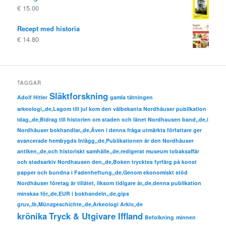
€
15.00
Recept med historia
€
14.80
TAGGAR
Släktforskning
Adolf Hitler
gamla tätningen
arkeologi,,de,Lagom till jul kom den välbekanta Nordhäuser publikation
idag,,de,Bidrag till historien om staden och länet Nordhausen band,,de,i
Nordhäuser bokhandlar,,de,Även i denna fråga utmärkta författare ger
avancerade hembygds Inlägg,,de,Publikationen är den Nordhäuser
antiken,,de,och historiskt samhälle,,de,redigerat museum tobaksaffär
och stadsarkiv Nordhausen den,,de,Boken trycktes fyrfärg på konst
papper och bundna i Fadenheftung,,de,Genom ekonomiskt stöd
Nordhäuser företag är tillåtet, liksom tidigare år,,de,denna publikation
minskas för,,de,EUR i bokhandeln,,de,gips
gruv,,lb,Münzgeschichte,,de,Arkeologi Arkiv,,de
krönika
Tryck & Utgivare Iffland
Befolkning
minnen