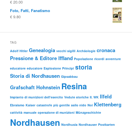
€
20.00
€ 10.00
€ 5.00.
Foto, Fatti, Fanatismo
€
9.80
TAG
Genealogia
cronaca
Adolf Hitler
vecchi sigilli
Archäologie
Pressione & Editore Iffland
Popolazione
ricordi
avventure
storia
educatore
educatore
Esplosione
Principi
Storia di Nordhausen
Gipsabbau
Resina
Grafschaft Hohnstein
Ilfeld
Impianto di munizioni dell'esercito
Vedute storiche
II. WK
Klettenberg
Ebraismo
Kaiser
catastrofe
più gentile
asilo nido
Noi
cattività
manuale
operazione di munizioni
Münzgeschichte
Nordhausen
Nordhusia
Nordhauser
Postkarten