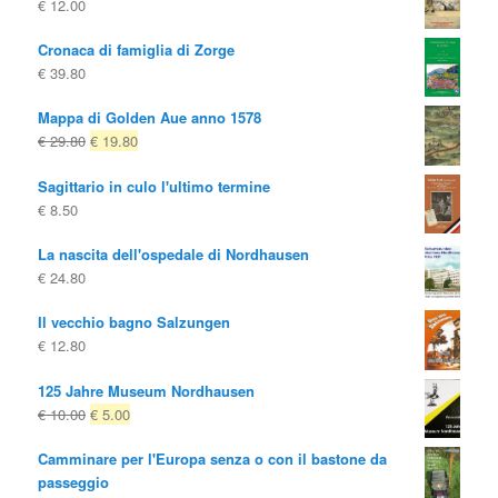
€
12.00
Cronaca di famiglia di Zorge
€
39.80
Mappa di Golden Aue anno 1578
Il
Il
€
29.80
€
19.80
prezzo
prezzo
Sagittario in culo l'ultimo termine
originale
attuale
€
8.50
era:
è:
€ 29.80
€ 19.80.
La nascita dell'ospedale di Nordhausen
€
24.80
Il vecchio bagno Salzungen
€
12.80
125 Jahre Museum Nordhausen
Il
Il
€
10.00
€
5.00
prezzo
prezzo
Camminare per l'Europa senza o con il bastone da
originale
attuale
passeggio
era:
è: