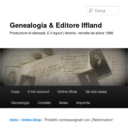
Passa
Passa
al
al
Cerca
contenuto
contenuto
principale
secondario
Genealogia & Editore Iffland
Produzione di stampati, E il layout | libreria / vendite da allora 1998
Menu
Casa
Il mio account
Online-Shop
Vai alla cassa
Principale
Genealogia
Contatto
News
Impronta
/
/ Prodotti contrassegnati con „Reformation“
Inizio
Online-Shop