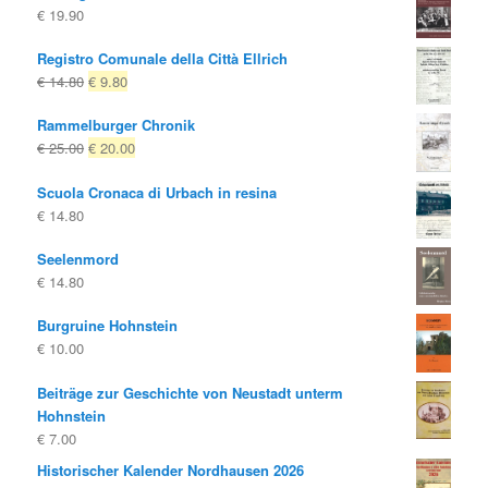
€
19.90
Registro Comunale della Città Ellrich
Il
Il
€
14.80
€
9.80
prezzo
prezzo
Rammelburger Chronik
originale
attuale
Il
Il
€
25.00
€
20.00
era:
è:
prezzo
prezzo
€ 14.80
€ 9.80.
Scuola Cronaca di Urbach in resina
originale
attuale
€
14.80
era:
è:
€ 25.00
€ 20.00.
Seelenmord
€
14.80
Burgruine Hohnstein
€
10.00
Beiträge zur Geschichte von Neustadt unterm
Hohnstein
€
7.00
Historischer Kalender Nordhausen 2026