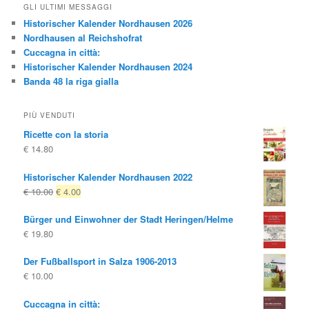
GLI ULTIMI MESSAGGI
Historischer Kalender Nordhausen 2026
Nordhausen al Reichshofrat
Cuccagna in città:
Historischer Kalender Nordhausen 2024
Banda 48 la riga gialla
PIÙ VENDUTI
Ricette con la storia
€
14.80
Historischer Kalender Nordhausen 2022
Il
Il
€
10.00
€
4.00
prezzo
prezzo
Bürger und Einwohner der Stadt Heringen/Helme
originale
attuale
€
19.80
era:
è:
€ 10.00
€ 4.00.
Der Fußballsport in Salza 1906-2013
€
10.00
Cuccagna in città: