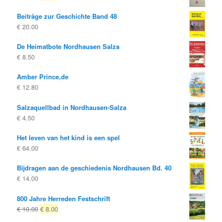
prijs
prijs
Beiträge zur Geschichte Band 48
was:
is:
€
20.00
€ 14.80
€ 8.00.
De Heimatbote Nordhausen Salza
€
8.50
Amber Prince,de
€
12.80
Salzaquellbad in Nordhausen-Salza
€
4.50
Het leven van het kind is een spel
€
64.00
Bijdragen aan de geschiedenis Nordhausen Bd. 40
€
14.00
800 Jahre Herreden Festschrift
Oorspronkelijke
Huidige
€
10.00
€
8.00
prijs
prijs