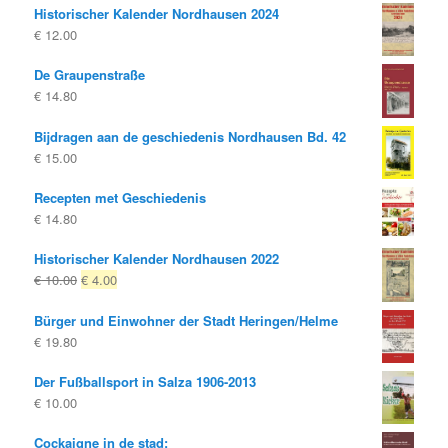
Historischer Kalender Nordhausen 2024
was:
is:
€
12.00
€ 10.00
€ 8.00.
De Graupenstraße
€
14.80
Bijdragen aan de geschiedenis Nordhausen Bd. 42
€
15.00
Recepten met Geschiedenis
€
14.80
Historischer Kalender Nordhausen 2022
Oorspronkelijke
Huidige
€
10.00
€
4.00
prijs
prijs
Bürger und Einwohner der Stadt Heringen/Helme
was:
is:
€
19.80
€ 10.00
€ 4.00.
Der Fußballsport in Salza 1906-2013
€
10.00
Cockaigne in de stad: