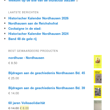
Welkom op de site van de thuisclub Salzaer
0
LAATSTE BERICHTEN
Historischer Kalender Nordhausen 2026
Nordhausen aan de Reichshofrat
Cockaigne in de stad:
Historischer Kalender Nordhausen 2024
Band 48 de gele rij
BEST GEWAARDEERD PRODUCTEN
nordhuse - Nordhausen
€
8.50
Bijdragen aan de geschiedenis Nordhausen Bd. 45
€
25.00
Bijdragen aan de geschiedenis Nordhausen Bd. 39
€
14.00
60 jaren Volkssolidarität
Oorspronkelijke
Huidige
€
14.80
€
8.00