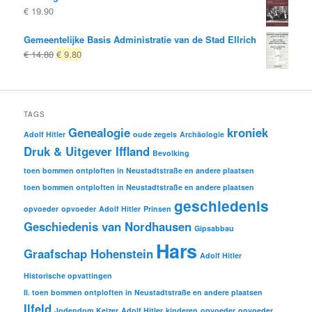
€
19.90
Gemeentelijke Basis Administratie van de Stad Ellrich
Oorspronkelijke
Huidige
€
14.80
€
9.80
prijs
prijs
was:
is:
€ 14.80
€ 9.80.
TAGS
Genealogie
kroniek
Adolf Hitler
oude zegels
Archäologie
Druk & Uitgever Iffland
Bevolking
toen bommen ontploften in Neustadtstraße en andere plaatsen
toen bommen ontploften in Neustadtstraße en andere plaatsen
geschiedenis
opvoeder
opvoeder
Adolf Hitler
Prinsen
Geschiedenis van Nordhausen
Gipsabbau
Hars
Graafschap Hohenstein
Adolf Hitler
Historische opvattingen
II. toen bommen ontploften in Neustadtstraße en andere plaatsen
Ilfeld
Jodendom
Keizer
Adolf Hitler
kinderen
opvoeder
opvoeder