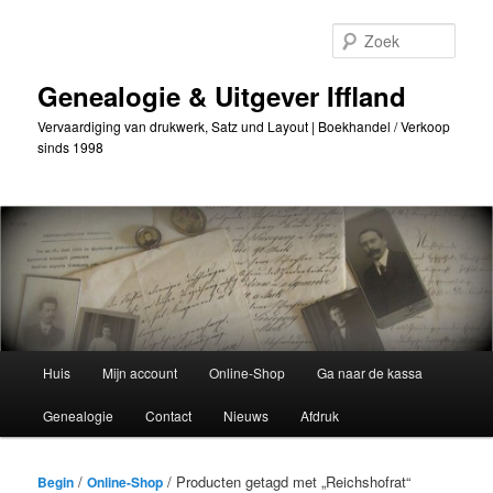
Ga
Ga
naar
naar
Zoek
de
secundaire
primaire
inhoud
Genealogie & Uitgever Iffland
inhoud
Vervaardiging van drukwerk, Satz und Layout | Boekhandel / Verkoop
sinds 1998
Hoofdmenu
Huis
Mijn account
Online-Shop
Ga naar de kassa
Genealogie
Contact
Nieuws
Afdruk
/
/ Producten getagd met „Reichshofrat“
Begin
Online-Shop