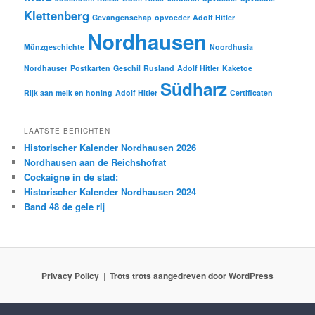
Klettenberg
Gevangenschap
opvoeder
Adolf Hitler
Nordhausen
Münzgeschichte
Noordhusia
Nordhauser
Postkarten
Geschil
Rusland
Adolf Hitler
Kaketoe
Südharz
Rijk aan melk en honing
Adolf Hitler
Certificaten
LAATSTE BERICHTEN
Historischer Kalender Nordhausen 2026
Nordhausen aan de Reichshofrat
Cockaigne in de stad:
Historischer Kalender Nordhausen 2024
Band 48 de gele rij
Privacy Policy
Trots trots aangedreven door WordPress