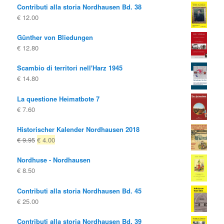
Contributi alla storia Nordhausen Bd. 38
€
12.00
Günther von Bliedungen
€
12.80
Scambio di territori nell'Harz 1945
€
14.80
La questione Heimatbote 7
€
7.60
Historischer Kalender Nordhausen 2018
Il
Il
€
9.95
€
4.00
prezzo
prezzo
Nordhuse - Nordhausen
originale
attuale
€
8.50
era:
è:
€ 9.95
€ 4.00.
Contributi alla storia Nordhausen Bd. 45
€
25.00
Contributi alla storia Nordhausen Bd. 39