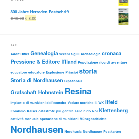
800 Jahre Herreden Festschrift
Il
Il
€
10.00
€
8.00
prezzo
prezzo
originale
attuale
era:
è:
€ 10.00
€ 8.00.
TAG
Genealogia
cronaca
Adolf Hitler
vecchi sigilli
Archäologie
Pressione & Editore Iffland
Popolazione
ricordi
avventure
storia
educatore
educatore
Esplosione
Principi
Storia di Nordhausen
Gipsabbau
Resina
Grafschaft Hohnstein
Ilfeld
Impianto di munizioni dell'esercito
Vedute storiche
II. WK
Klettenberg
Ebraismo
Kaiser
catastrofe
più gentile
asilo nido
Noi
cattività
manuale
operazione di munizioni
Münzgeschichte
Nordhausen
Nordhusia
Nordhauser
Postkarten