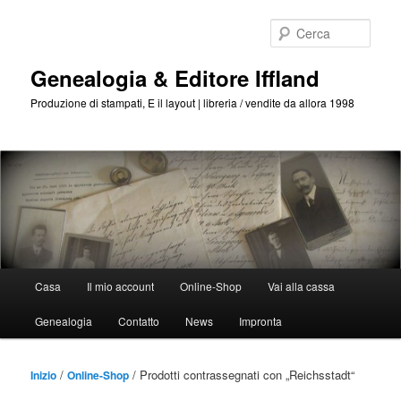
Passa
Passa
al
al
Cerca
contenuto
contenuto
principale
secondario
Genealogia & Editore Iffland
Produzione di stampati, E il layout | libreria / vendite da allora 1998
Menu
Casa
Il mio account
Online-Shop
Vai alla cassa
Principale
Genealogia
Contatto
News
Impronta
/
/ Prodotti contrassegnati con „
Reichsstadt
“
Inizio
Online-Shop