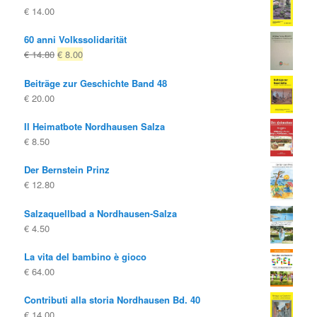
€
14.00
60 anni Volkssolidarität
Il
Il
€
14.80
€
8.00
prezzo
prezzo
Beiträge zur Geschichte Band 48
originale
attuale
€
20.00
era:
è:
€ 14.80
€ 8.00.
Il Heimatbote Nordhausen Salza
€
8.50
Der Bernstein Prinz
€
12.80
Salzaquellbad a Nordhausen-Salza
€
4.50
La vita del bambino è gioco
€
64.00
Contributi alla storia Nordhausen Bd. 40
€
14.00