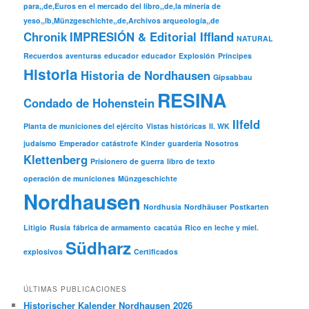
para,,de,Euros en el mercado del libro,,de,la minería de
yeso,,lb,Münzgeschichte,,de,Archivos arqueología,,de
Chronik
IMPRESIÓN & Editorial Iffland
NATURAL
Recuerdos
aventuras
educador
educador
Explosión
Príncipes
Historia
Historia de Nordhausen
Gipsabbau
RESINA
Condado de Hohenstein
Ilfeld
Planta de municiones del ejército
Vistas históricas
II. WK
judaísmo
Emperador
catástrofe
Kinder
guardería
Nosotros
Klettenberg
Prisionero de guerra
libro de texto
operación de municiones
Münzgeschichte
Nordhausen
Nordhusia
Nordhäuser
Postkarten
Litigio
Rusia
fábrica de armamento
cacatúa
Rico en leche y miel.
Südharz
explosivos
Certificados
ÚLTIMAS PUBLICACIONES
Historischer Kalender Nordhausen 2026