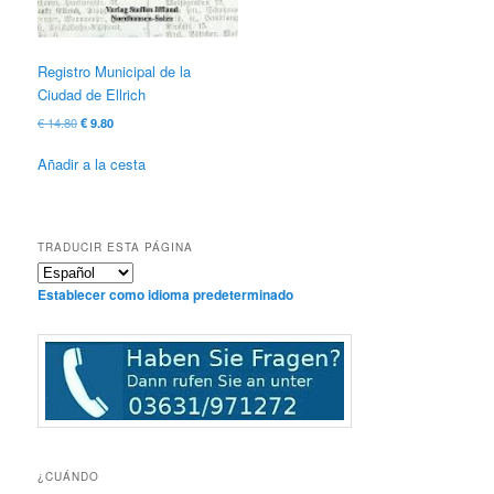
Registro Municipal de la
Ciudad de Ellrich
El
El
€
14.80
€
9.80
precio
precio
original
actual
Añadir a la cesta
era:
es:
€ 14.80
€ 9.80.
TRADUCIR ESTA PÁGINA
Establecer como idioma predeterminado
¿CUÁNDO