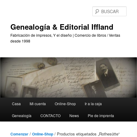
Saltar
Saltar
al
al
BUS
contenido
contenido
principal
secundario
Genealogía & Editorial Iffland
Fabricación de impresos, Y el diseño | Comercio de libros / Ventas
desde 1998
Menú
Casa
Mi cuenta
Online-Shop
Ir a la caja
Principal
Genealogía
CONTACTO
News
Pie de imprenta
/
/ Productos etiquetados „Rothesütte“
Comenzar
Online-Shop