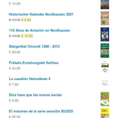
€
14.80
Historischer Kalender Nordhausen 2021
El
El
€
10.00
€
4.00
precio
precio
110 Años de Aviación en Nordhausen
original
actual
El
El
€
19.80
€
10.00
era:
es:
precio
precio
€ 10.00
€ 4.00.
Steigerthal Chronik 1288 - 2013
original
actual
€
29.80
era:
es:
€ 19.80
€ 10.00.
Fröbels Erziehungstal Keilhau
€
24.80
La cuestión Heimatbote 4
€
7.60
Dios hace que las manos sucias
€
9.95
El volumen de la serie amarilla 50/2025
€
25.00