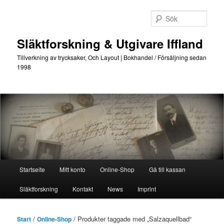
Hoppa
Hoppa
till
till
Sök
primärt
sekundärt
innehåll
innehåll
Släktforskning & Utgivare Iffland
Tillverkning av trycksaker, Och Layout | Bokhandel / Försäljning sedan
1998
Huvudmeny
Startseite
Mitt konto
Online-Shop
Gå till kassan
Släktforskning
Kontakt
News
Imprint
/
/ Produkter taggade med „Salzaquellbad“
Start
Online-Shop