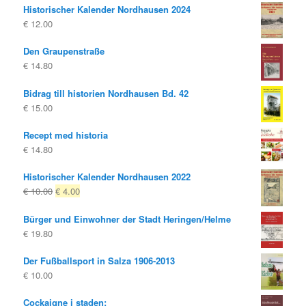
Historischer Kalender Nordhausen 2024
var:
är:
€
12.00
€ 10.00
€ 8.00.
Den Graupenstraße
€
14.80
Bidrag till historien Nordhausen Bd. 42
€
15.00
Recept med historia
€
14.80
Historischer Kalender Nordhausen 2022
Ursprungligt
Nuvarande
€
10.00
€
4.00
pris
pris
Bürger und Einwohner der Stadt Heringen/Helme
var:
är:
€
19.80
€ 10.00
€ 4.00.
Der Fußballsport in Salza 1906-2013
€
10.00
Cockaigne i staden: