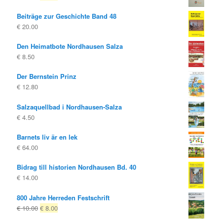
pris
pris
Beiträge zur Geschichte Band 48
var:
är:
€
20.00
€ 14.80
€ 8.00.
Den Heimatbote Nordhausen Salza
€
8.50
Der Bernstein Prinz
€
12.80
Salzaquellbad i Nordhausen-Salza
€
4.50
Barnets liv är en lek
€
64.00
Bidrag till historien Nordhausen Bd. 40
€
14.00
800 Jahre Herreden Festschrift
Ursprungligt
Nuvarande
€
10.00
€
8.00
pris
pris