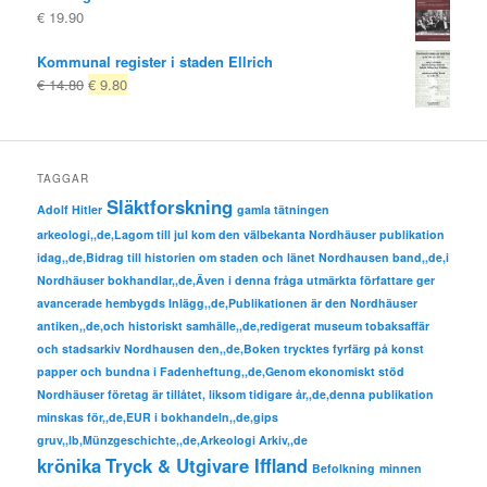
€
19.90
Kommunal register i staden Ellrich
Ursprungligt
Nuvarande
€
14.80
€
9.80
pris
pris
var:
är:
€ 14.80
€ 9.80.
TAGGAR
Släktforskning
Adolf Hitler
gamla tätningen
arkeologi,,de,Lagom till jul kom den välbekanta Nordhäuser publikation
idag,,de,Bidrag till historien om staden och länet Nordhausen band,,de,i
Nordhäuser bokhandlar,,de,Även i denna fråga utmärkta författare ger
avancerade hembygds Inlägg,,de,Publikationen är den Nordhäuser
antiken,,de,och historiskt samhälle,,de,redigerat museum tobaksaffär
och stadsarkiv Nordhausen den,,de,Boken trycktes fyrfärg på konst
papper och bundna i Fadenheftung,,de,Genom ekonomiskt stöd
Nordhäuser företag är tillåtet, liksom tidigare år,,de,denna publikation
minskas för,,de,EUR i bokhandeln,,de,gips
gruv,,lb,Münzgeschichte,,de,Arkeologi Arkiv,,de
krönika
Tryck & Utgivare Iffland
Befolkning
minnen