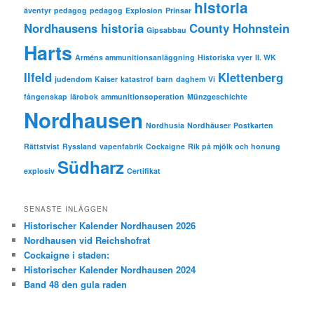
historia
äventyr
pedagog
pedagog
Explosion
Prinsar
Nordhausens historia
County Hohnstein
Gipsabbau
Harts
Arméns ammunitionsanläggning
Historiska vyer
II. WK
Ilfeld
Klettenberg
judendom
Kaiser
katastrof
barn
daghem
Vi
fångenskap
lärobok
ammunitionsoperation
Münzgeschichte
Nordhausen
Nordhusia
Nordhäuser
Postkarten
Rättstvist
Ryssland
vapenfabrik
Cockaigne
Rik på mjölk och honung
Südharz
explosiv
Certifikat
SENASTE INLÄGGEN
Historischer Kalender Nordhausen 2026
Nordhausen vid Reichshofrat
Cockaigne i staden:
Historischer Kalender Nordhausen 2024
Band 48 den gula raden