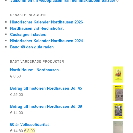
Välkommen till webbplatsen från hemmaklubben Salzaer
0
SENASTE INLÄGGEN
Historischer Kalender Nordhausen 2026
Nordhausen vid Reichshofrat
Cockaigne i staden:
Historischer Kalender Nordhausen 2024
Band 48 den gula raden
BÄST VÄRDERADE PRODUKTER
North House - Nordhausen
€
8.50
Bidrag till historien Nordhausen Bd. 45
€
25.00
Bidrag till historien Nordhausen Bd. 39
€
14.00
60 år Volkssolidarität
Ursprungligt
Nuvarande
€
14.80
€
8.00