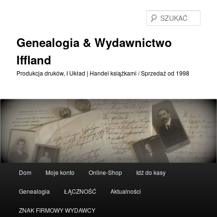
Przejdź
Przejdź
do
do
SZU
treści
treści
podstawowej
drugorzędnych
Genealogia & Wydawnictwo
Iffland
Produkcja druków, I Układ | Handel książkami / Sprzedaż od 1998
Menu
Dom
Moje konto
Online-Shop
Idź do kasy
główne
Genealogia
ŁĄCZNOŚĆ
Aktualności
ZNAK FIRMOWY WYDAWCY