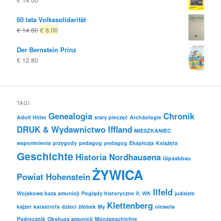
60 lata Volkssolidarität
Oryginalna
Obecna
€
14.80
€
8.00
cena
cena
Der Bernstein Prinz
była:
to:
€
12.80
€ 14.80
€ 8.00.
TAGI
Genealogia
Chronik
Adolf Hitler
stary pieczęć
Archäologie
DRUK & Wydawnictwo Iffland
MIESZKANIEC
wspomnienia
przygody
pedagog
pedagog
Eksplozja
Książęta
Geschichte
Historia Nordhausena
Gipsabbau
ŻYWICA
Powiat Hohenstein
Ilfeld
Wojskowa baza amunicji
Poglądy historyczne
II. WK
judaizm
Klettenberg
kajzer
katastrofa
dzieci
żłobek
My
niewola
Podręcznik
Obsługa amunicji
Münzgeschichte