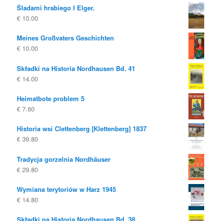
Śladami hrabiego I Elger.
€
10.00
Meines Großvaters Geschichten
€
10.00
Składki na Historia Nordhausen Bd. 41
€
14.00
Heimatbote problem 5
€
7.60
Historia wsi Clettenberg [Klettenberg] 1837
€
39.80
Tradycja gorzelnia Nordhäuser
€
29.80
Wymiana terytoriów w Harz 1945
€
14.80
Składki na Historia Nordhausen Bd. 38