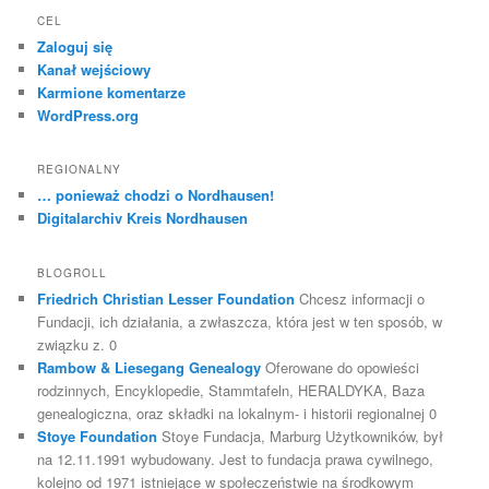
CEL
Zaloguj się
Kanał wejściowy
Karmione komentarze
WordPress.org
REGIONALNY
… ponieważ chodzi o Nordhausen!
Digitalarchiv Kreis Nordhausen
BLOGROLL
Friedrich Christian Lesser Foundation
Chcesz informacji o
Fundacji, ich działania, a zwłaszcza, która jest w ten sposób, w
związku z. 0
Rambow & Liesegang Genealogy
Oferowane do opowieści
rodzinnych, Encyklopedie, Stammtafeln, HERALDYKA, Baza
genealogiczna, oraz składki na lokalnym- i historii regionalnej 0
Stoye Foundation
Stoye Fundacja, Marburg Użytkowników, był
na 12.11.1991 wybudowany. Jest to fundacja prawa cywilnego,
kolejno od 1971 istniejące w społeczeństwie na środkowym