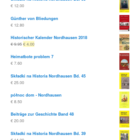
€
12.00
Günther von Bliedungen
€
12.80
Historischer Kalender Nordhausen 2018
Oryginalna
Obecna
€
9.95
€
4.00
cena
cena
Heimatbote problem 7
była:
to:
€
7.60
€ 9.95
€ 4.00.
Składki na Historia Nordhausen Bd. 45
€
25.00
północ dom - Nordhausen
€
8.50
Beiträge zur Geschichte Band 48
€
20.00
Składki na Historia Nordhausen Bd. 39
€
14.00