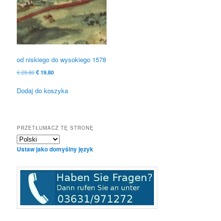
od niskiego do wysokiego 1578
Oryginalna
Obecna
€
29.80
€
19.80
cena
cena
była:
to:
Dodaj do koszyka
€ 29.80
€ 19.80.
PRZETŁUMACZ TĘ STRONĘ
Ustaw jako domyślny język