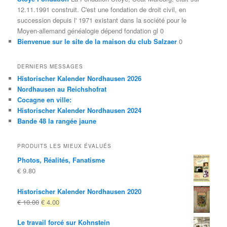
12.11.1991 construit. C'est une fondation de droit civil, en
succession depuis l' 1971 existant dans la société pour le
Moyen-allemand généalogie dépend fondation gl 0
Bienvenue sur le site de la maison du club Salzaer
0
DERNIERS MESSAGES
Historischer Kalender Nordhausen 2026
Nordhausen au Reichshofrat
Cocagne en ville:
Historischer Kalender Nordhausen 2024
Bande 48 la rangée jaune
PRODUITS LES MIEUX ÉVALUÉS
Photos, Réalités, Fanatisme
€
9.80
Historischer Kalender Nordhausen 2020
Le
Le
€
10.00
€
4.00
prix
prix
Le travail forcé sur Kohnstein
d'origine
actuel