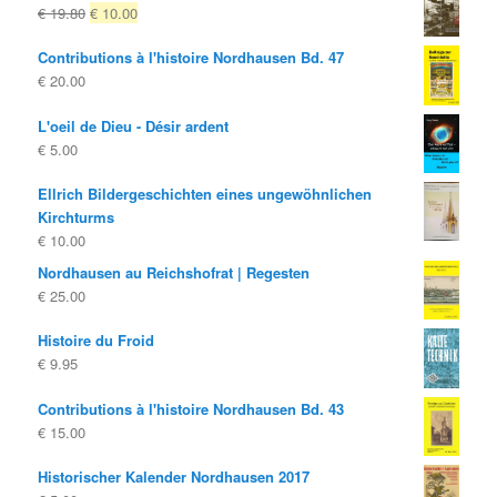
Le
Le
€
19.80
€
10.00
était:
est:
prix
prix
€ 10.00
€ 4.00.
Contributions à l'histoire Nordhausen Bd. 47
d'origine
actuel
€
20.00
était:
est:
€ 19.80
€ 10.00.
L'oeil de Dieu - Désir ardent
€
5.00
Ellrich Bildergeschichten eines ungewöhnlichen
Kirchturms
€
10.00
Nordhausen au Reichshofrat | Regesten
€
25.00
Histoire du Froid
€
9.95
Contributions à l'histoire Nordhausen Bd. 43
€
15.00
Historischer Kalender Nordhausen 2017