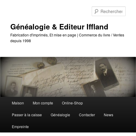
Passer
Passer
au
au
Reche
contenu
contenu
principal
secondaire
Généalogie & Editeur Iffland
Fabrication d'imprimés, Et mise en page | Commerce du livre / Ventes
depuis 1998
Menu
Maison
Mon compte
Online-Shop
principal
Passer à la caisse
Généalogie
Contacter
News
Empreinte