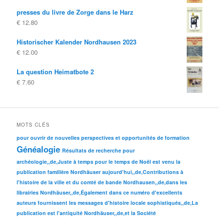
prix
prix
presses du livre de Zorge dans le Harz
d'origine
actuel
€
12.80
était:
est:
€ 10.00
€ 4.00.
Historischer Kalender Nordhausen 2023
€
12.00
La question Heimatbote 2
€
7.60
MOTS CLÉS
pour ouvrir de nouvelles perspectives et opportunités de formation
Généalogie
Résultats de recherche pour
archéologie,,de,Juste à temps pour le temps de Noël est venu la
publication familière Nordhäuser aujourd'hui,,de,Contributions à
l'histoire de la ville et du comté de bande Nordhausen,,de,dans les
librairies Nordhäuser,,de,Également dans ce numéro d'excellents
auteurs fournissent les messages d'histoire locale sophistiqués,,de,La
publication est l'antiquité Nordhäuser,,de,et la Société