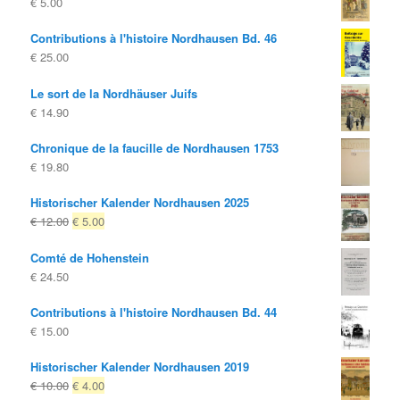
€
5.00
Contributions à l'histoire Nordhausen Bd. 46
€
25.00
Le sort de la Nordhäuser Juifs
€
14.90
Chronique de la faucille de Nordhausen 1753
€
19.80
Historischer Kalender Nordhausen 2025
Le
Le
€
12.00
€
5.00
prix
prix
Comté de Hohenstein
d'origine
actuel
€
24.50
était:
est:
€ 12.00
€ 5.00.
Contributions à l'histoire Nordhausen Bd. 44
€
15.00
Historischer Kalender Nordhausen 2019
Le
Le
€
10.00
€
4.00