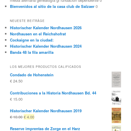
media alemana genealogía gl fundación dependiente 0
Bienvenidos al sitio de la casa club de Salzaer
0
NEUESTE BEITRÄGE
Historischer Kalender Nordhausen 2026
Nordhausen en el Reichshofrat
Cockaigne en la ciudad:
Historischer Kalender Nordhausen 2024
Banda 48 la fila amarilla
LOS MEJORES PRODUCTOS CALIFICADOS
Condado de Hohenstein
€
24.50
Contribuciones a la Historia Nordhausen Bd. 44
€
15.00
Historischer Kalender Nordhausen 2019
El
El
€
10.00
€
4.00
precio
precio
Reserve imprentas de Zorge en el Harz
original
actual