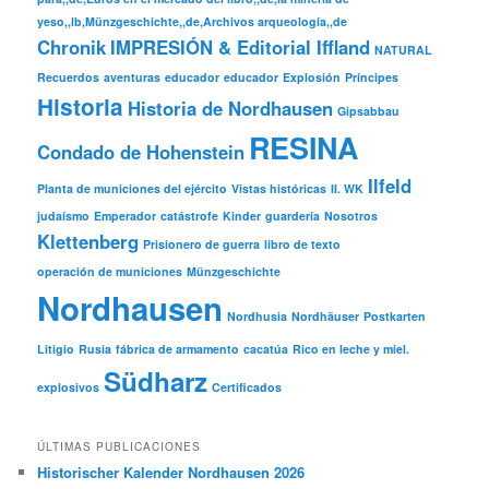
yeso,,lb,Münzgeschichte,,de,Archivos arqueología,,de
Chronik
IMPRESIÓN & Editorial Iffland
NATURAL
Recuerdos
aventuras
educador
educador
Explosión
Príncipes
Historia
Historia de Nordhausen
Gipsabbau
RESINA
Condado de Hohenstein
Ilfeld
Planta de municiones del ejército
Vistas históricas
II. WK
judaísmo
Emperador
catástrofe
Kinder
guardería
Nosotros
Klettenberg
Prisionero de guerra
libro de texto
operación de municiones
Münzgeschichte
Nordhausen
Nordhusia
Nordhäuser
Postkarten
Litigio
Rusia
fábrica de armamento
cacatúa
Rico en leche y miel.
Südharz
explosivos
Certificados
ÚLTIMAS PUBLICACIONES
Historischer Kalender Nordhausen 2026