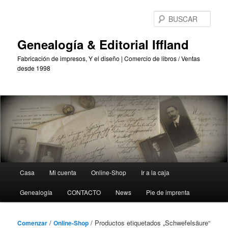
Saltar
Saltar
al
al
BUS
contenido
contenido
principal
secundario
Genealogía & Editorial Iffland
Fabricación de impresos, Y el diseño | Comercio de libros / Ventas
desde 1998
Menú
Casa
Mi cuenta
Online-Shop
Ir a la caja
Principal
Genealogía
CONTACTO
News
Pie de imprenta
/
/ Productos etiquetados „Schwefelsäure“
Comenzar
Online-Shop