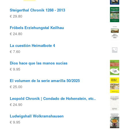
precio
precio
€ 10.00
€ 4.00.
Steigerthal Chronik 1288 - 2013
original
actual
€
29.80
era:
es:
€ 19.80
€ 10.00.
Fröbels Erziehungstal Keilhau
€
24.80
La cuestión Heimatbote 4
€
7.60
Dios hace que las manos sucias
€
9.95
El volumen de la serie amarilla 50/2025
€
25.00
Leopold Chronik | Condado de Hohenstein, etc..
€
24.90
Ludwigshall Wolkramshausen
€
9.95