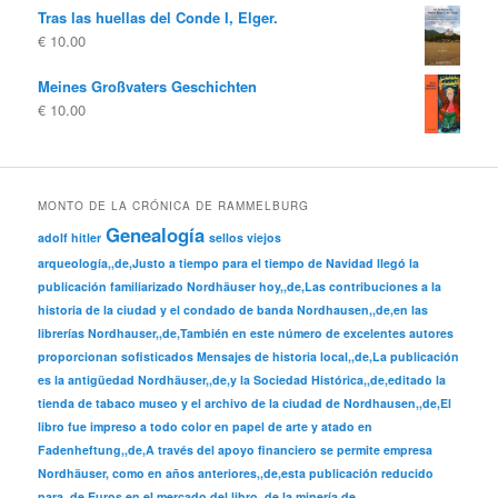
Tras las huellas del Conde I, Elger.
€
10.00
Meines Großvaters Geschichten
€
10.00
MONTO DE LA CRÓNICA DE RAMMELBURG
Genealogía
adolf hitler
sellos viejos
arqueología,,de,Justo a tiempo para el tiempo de Navidad llegó la
publicación familiarizado Nordhäuser hoy,,de,Las contribuciones a la
historia de la ciudad y el condado de banda Nordhausen,,de,en las
librerías Nordhauser,,de,También en este número de excelentes autores
proporcionan sofisticados Mensajes de historia local,,de,La publicación
es la antigüedad Nordhäuser,,de,y la Sociedad Histórica,,de,editado la
tienda de tabaco museo y el archivo de la ciudad de Nordhausen,,de,El
libro fue impreso a todo color en papel de arte y atado en
Fadenheftung,,de,A través del apoyo financiero se permite empresa
Nordhäuser, como en años anteriores,,de,esta publicación reducido
para,,de,Euros en el mercado del libro,,de,la minería de