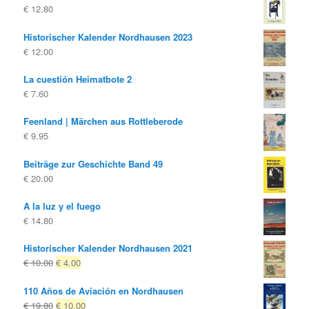
€
12.80
era:
es:
€ 10.00
€ 4.00.
Historischer Kalender Nordhausen 2023
€
12.00
La cuestión Heimatbote 2
€
7.60
Feenland | Märchen aus Rottleberode
€
9.95
Beiträge zur Geschichte Band 49
€
20.00
A la luz y el fuego
€
14.80
Historischer Kalender Nordhausen 2021
El
El
€
10.00
€
4.00
precio
precio
110 Años de Aviación en Nordhausen
original
actual
El
El
€
19.80
€
10.00
era:
es: