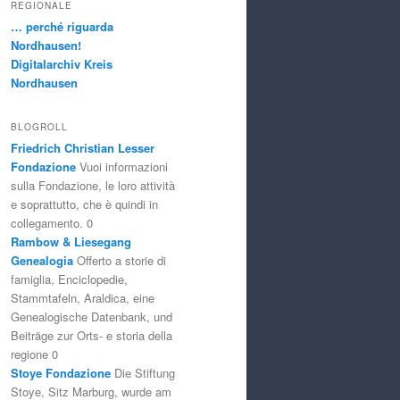
REGIONALE
… perché riguarda
Nordhausen!
Digitalarchiv Kreis
Nordhausen
BLOGROLL
Friedrich Christian Lesser
Fondazione
Vuoi informazioni
sulla Fondazione, le loro attività
e soprattutto, che è quindi in
collegamento. 0
Rambow & Liesegang
Genealogia
Offerto a storie di
famiglia, Enciclopedie,
Stammtafeln, Araldica, eine
Genealogische Datenbank, und
Beiträge zur Orts- e storia della
regione 0
Stoye Fondazione
Die Stiftung
Stoye, Sitz Marburg, wurde am