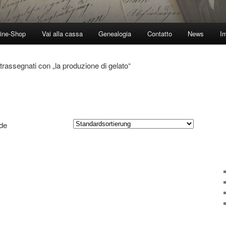
ine-Shop
Vai alla cassa
Genealogia
Contatto
News
I
trassegnati con „la produzione di gelato“
,de