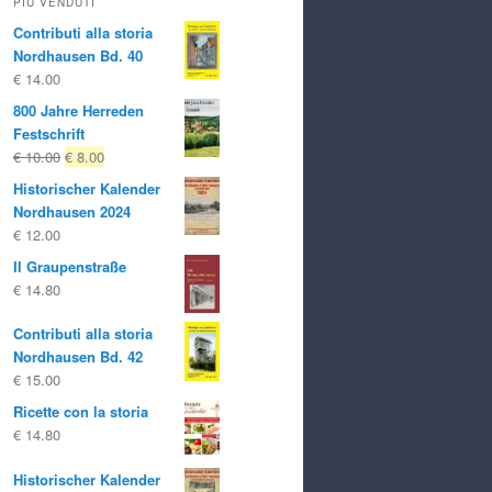
PIÙ VENDUTI
Contributi alla storia
Nordhausen Bd. 40
€
14.00
800 Jahre Herreden
Festschrift
Il
Il
€
10.00
€
8.00
prezzo
prezzo
Historischer Kalender
originale
attuale
Nordhausen 2024
era:
è:
€
12.00
€ 10.00
€ 8.00.
Il Graupenstraße
€
14.80
Contributi alla storia
Nordhausen Bd. 42
€
15.00
Ricette con la storia
€
14.80
Historischer Kalender