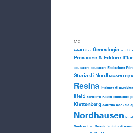
TAG
Genealogia
Adolf Hitler
vecchi si
Pressione & Editore Iffla
educatore
educatore
Esplosione
Prin
Storia di Nordhausen
Gips
Resina
Impianto di munizioni
Ilfeld
Ebraismo
Kaiser
catastrofe
p
Klettenberg
cattività
manuale
o
Nordhausen
Nord
Contenzioso
Russia
fabbrica di arma