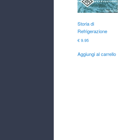
Storia di
Refrigerazione
€
9.95
Aggiungi al carrello