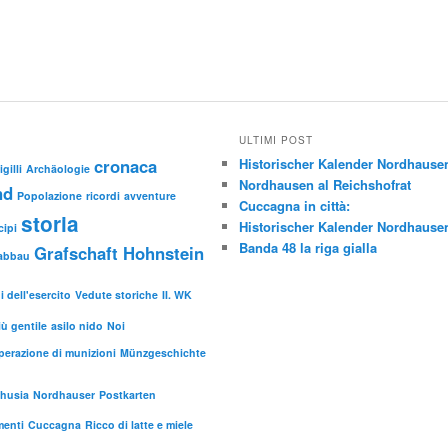
ULTIMI POST
cronaca
Historischer Kalender Nordhause
gilli
Archäologie
Nordhausen al Reichshofrat
nd
Popolazione
ricordi
avventure
Cuccagna in città:
storia
Historischer Kalender Nordhause
cipi
Banda 48 la riga gialla
Grafschaft Hohnstein
abbau
 dell'esercito
Vedute storiche
II. WK
iù gentile
asilo nido
Noi
perazione di munizioni
Münzgeschichte
husia
Nordhauser
Postkarten
menti
Cuccagna
Ricco di latte e miele