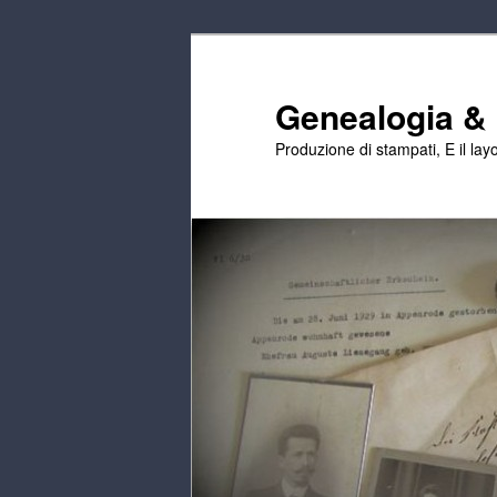
Passa
Passa
al
al
contenuto
contenuto
Genealogia & E
principale
secondario
Produzione di stampati, E il layo