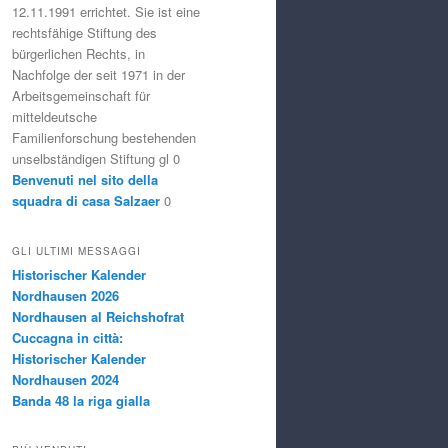
12.11.1991 errichtet. Sie ist eine
rechtsfähige Stiftung des
bürgerlichen Rechts, in
Nachfolge der seit 1971 in der
Arbeitsgemeinschaft für
mitteldeutsche
Familienforschung bestehenden
unselbständigen Stiftung gl 0
Benvenuti nel sito della
squadra di casa Salzaer
0
GLI ULTIMI MESSAGGI
Historischer Kalender
Nordhausen 2026
Nordhausen al Reichshofrat
Cuccagna in città:
Historischer Kalender
Nordhausen 2024
Banda 48 la riga gialla