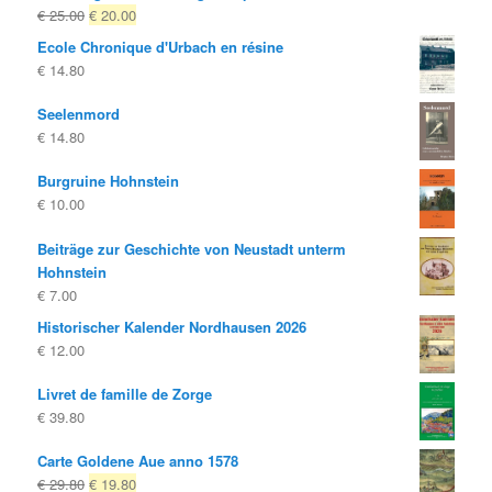
Le
Le
€
25.00
€
20.00
prix
prix
Ecole Chronique d'Urbach en résine
d'origine
actuel
€
14.80
était:
est:
€ 25.00
€ 20.00.
Seelenmord
€
14.80
Burgruine Hohnstein
€
10.00
Beiträge zur Geschichte von Neustadt unterm
Hohnstein
€
7.00
Historischer Kalender Nordhausen 2026
€
12.00
Livret de famille de Zorge
€
39.80
Carte Goldene Aue anno 1578
Le
Le
€
29.80
€
19.80