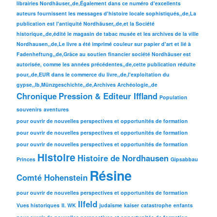
librairies Nordhäuser,,de,Également dans ce numéro d'excellents
auteurs fournissent les messages d'histoire locale sophistiqués,,de,La
publication est l'antiquité Nordhäuser,,de,et la Société
historique,,de,édité le magasin de tabac musée et les archives de la ville
Nordhausen,,de,Le livre a été imprimé couleur sur papier d'art et lié à
Fadenheftung,,de,Grâce au soutien financier société Nordhäuser est
autorisée, comme les années précédentes,,de,cette publication réduite
pour,,de,EUR dans le commerce du livre,,de,l'exploitation du
gypse,,lb,Münzgeschichte,,de,Archives Archéologie,,de
Chronique
Pression & Editeur Iffland
Population
souvenirs
aventures
pour ouvrir de nouvelles perspectives et opportunités de formation
pour ouvrir de nouvelles perspectives et opportunités de formation
pour ouvrir de nouvelles perspectives et opportunités de formation
Histoire
Histoire de Nordhausen
Princes
Gipsabbau
Résine
Comté Hohenstein
pour ouvrir de nouvelles perspectives et opportunités de formation
Ilfeld
Vues historiques
II. WK
judaïsme
kaiser
catastrophe
enfants