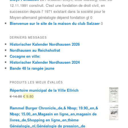
12.11.1991 construit. C'est une fondation de droit civil, en
succession depuis l' 1971 existant dans la société pour le
Moyen-allemand généalogie dépend fondation gl 0
Bienvenue sur le site de la maison du club Salzaer
0
DERNIERS MESSAGES
Historischer Kalender Nordhausen 2026
Nordhausen au Reichshofrat
Cocagne en ville:
Historischer Kalender Nordhausen 2024
Bande 48 la rangée jaune
PRODUITS LES MIEUX ÉVALUÉS
Répertoire municipal de la Ville Ellrich
Le
Le
€
14.80
€
9.80
prix
prix
Rammel Burger Chronicle,,de,& Nbsp; 19.90,,en,&
d'origine
actuel
Nbsp; 15.00,,en,Magasin en ligne,,en,magasin de
était:
est:
livres,,de,Shopping en ligne,,en,thème
€ 14.80
€ 9.80.
Généalogie,,nl,Généalogie de pression,,de