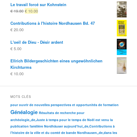
Le travail forcé sur Kohnstein
d'origine
actuel
Le
Le
€
19.80
€
10.00
était:
est:
prix
prix
€ 10.00
€ 4.00.
Contributions à l'histoire Nordhausen Bd. 47
d'origine
actuel
€
20.00
était:
est:
€ 19.80
€ 10.00.
L'oeil de Dieu - Désir ardent
€
5.00
Ellrich Bildergeschichten eines ungewöhnlichen
Kirchturms
€
10.00
MOTS CLÉS
pour ouvrir de nouvelles perspectives et opportunités de formation
Généalogie
Résultats de recherche pour
archéologie,,de,Juste à temps pour le temps de Noël est venu la
publication familière Nordhäuser aujourd'hui,,de,Contributions à
l'histoire de la ville et du comté de bande Nordhausen,,de,dans les