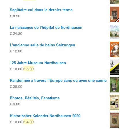
prix
prix
Sagittaire cul dans le dernier terme
d'origine
actuel
€
8.50
était:
est:
€ 29.80
€ 19.80.
La naissance de l'hôpital de Nordhausen
€
24.80
L'ancienne salle de bains Salzungen
€
12.80
125 Jahre Museum Nordhausen
Le
Le
€
10.00
€
5.00
prix
prix
Randonnée à travers l'Europe sans ou avec une canne
d'origine
actuel
€
20.00
était:
est:
€ 10.00
€ 5.00.
Photos, Réalités, Fanatisme
€
9.80
Historischer Kalender Nordhausen 2020
Le
Le
€
10.00
€
4.00
prix
prix