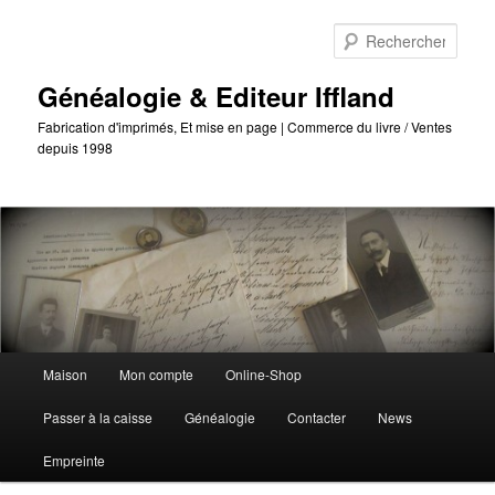
Passer
Passer
au
au
Reche
contenu
contenu
principal
secondaire
Généalogie & Editeur Iffland
Fabrication d'imprimés, Et mise en page | Commerce du livre / Ventes
depuis 1998
Menu
Maison
Mon compte
Online-Shop
principal
Passer à la caisse
Généalogie
Contacter
News
Empreinte