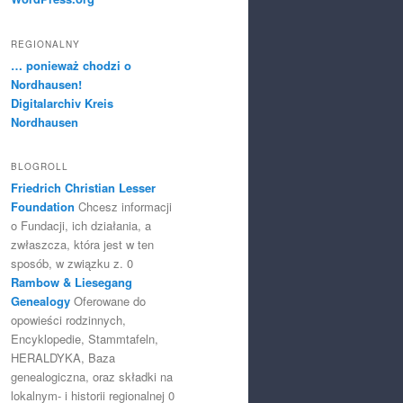
REGIONALNY
… ponieważ chodzi o
Nordhausen!
Digitalarchiv Kreis
Nordhausen
BLOGROLL
Friedrich Christian Lesser
Foundation
Chcesz informacji
o Fundacji, ich działania, a
zwłaszcza, która jest w ten
sposób, w związku z. 0
Rambow & Liesegang
Genealogy
Oferowane do
opowieści rodzinnych,
Encyklopedie, Stammtafeln,
HERALDYKA, Baza
genealogiczna, oraz składki na
lokalnym- i historii regionalnej 0