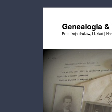
Przejdź
Przejdź
do
do
treści
treści
Genealogia &
podstawowej
drugorzędnych
Produkcja druków, I Układ | Ha