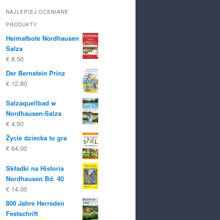
NAJLEPIEJ OCENIANE
PRODUKTY
Heimatbote Nordhausen
Salza
€
8.50
Der Bernstein Prinz
€
12.80
Salzaquellbad w
Nordhausen-Salza
€
4.50
Życie dziecka to gra
€
64.00
Składki na Historia
Nordhausen Bd. 40
€
14.00
800 Jahre Herreden
Festschrift