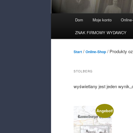
Menu
Dom
Moje konto
Online
główne
ZNAK FIRMOWY WYDAWCY
/
/ Produkty oz
Start
Online-Shop
STOLBERG
wyświetlany jest jeden wynik
Angebot!