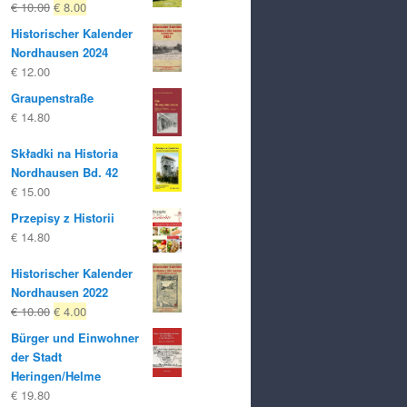
Oryginalna
Obecna
€
10.00
€
8.00
cena
cena
Historischer Kalender
była:
to:
Nordhausen 2024
€ 10.00
€ 8.00.
€
12.00
Graupenstraße
€
14.80
Składki na Historia
Nordhausen Bd. 42
€
15.00
Przepisy z Historii
€
14.80
Historischer Kalender
Nordhausen 2022
Oryginalna
Obecna
€
10.00
€
4.00
cena
cena
Bürger und Einwohner
była:
to:
der Stadt
€ 10.00
€ 4.00.
Heringen/Helme
€
19.80