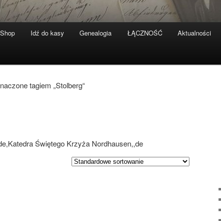
-Shop
Idź do kasy
Genealogia
ŁĄCZNOŚĆ
Aktualności
naczone tagiem „Stolberg“
,,de,Katedra Świętego Krzyża Nordhausen,,de