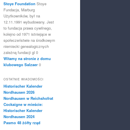
Stoye Foundation
Stoye
Fundacja, Marburg
Użytkowników, był na
12.11.1991 wybudowany. Jest
to fundacja prawa cywilnego,
kolejno od 1971 istniejące w
społeczeństwie na środkowym
niemiecki genealogicznych
zależną fundacji gl 0
Witamy na stronie z domu
klubowego Salzaer
0
OSTATNIE WIADOMOŚCI
Historischer Kalender
Nordhausen 2026
Nordhausen w Reichshofrat
Cockaigne w mieście:
Historischer Kalender
Nordhausen 2024
Pasmo 48 żółty rząd