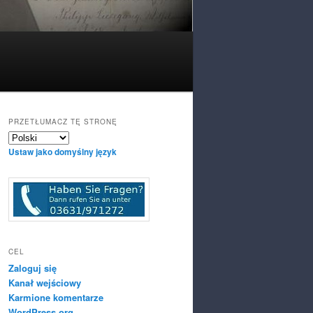
PRZETŁUMACZ TĘ STRONĘ
Ustaw jako domyślny język
CEL
Zaloguj się
Kanał wejściowy
Karmione komentarze
WordPress.org