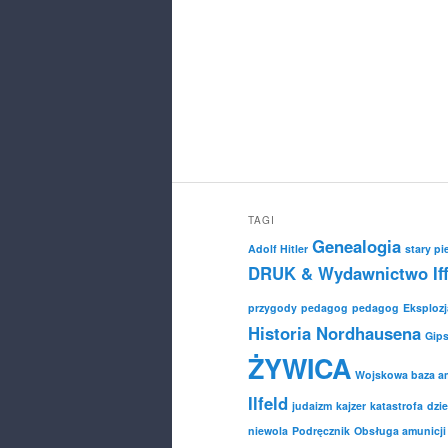
TAGI
Genealogia
Adolf Hitler
stary pi
DRUK & Wydawnictwo Iff
przygody
pedagog
pedagog
Eksplozj
Historia Nordhausena
Gip
ŻYWICA
Wojskowa baza am
Ilfeld
judaizm
kajzer
katastrofa
dzie
niewola
Podręcznik
Obsługa amunicji