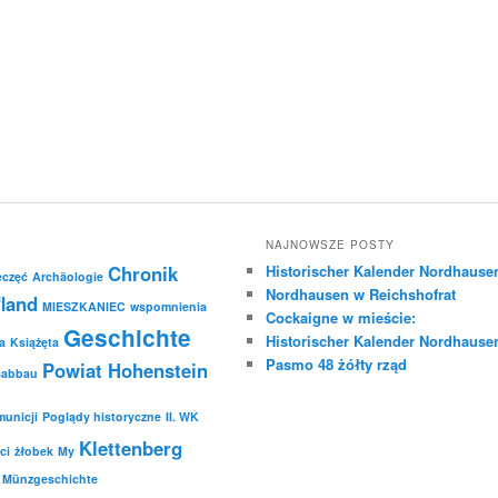
NAJNOWSZE POSTY
Chronik
Historischer Kalender Nordhause
eczęć
Archäologie
Nordhausen w Reichshofrat
land
MIESZKANIEC
wspomnienia
Cockaigne w mieście:
Geschichte
Historischer Kalender Nordhause
a
Książęta
Pasmo 48 żółty rząd
Powiat Hohenstein
sabbau
unicji
Poglądy historyczne
II. WK
Klettenberg
ci
żłobek
My
Münzgeschichte